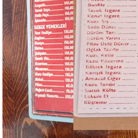
★
3.8