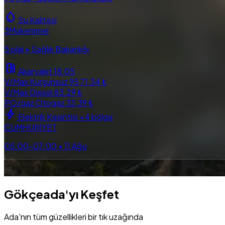
water_drop
Su Kalitesi
3
Mükemmel
5 plaj • Sağlık Bakanlığı
local_gas_station
Akaryakıt
18:05
V/Max Kurşunsuz 95
71.34 ₺
V/Max Diesel
83.29 ₺
PO/gaz Otogaz
33.39 ₺
bolt
Elektrik Kesintisi
+4 bölge
CUMHURİYET
05:00–07:00 • 11 Ağu
directions_bus
local_taxi
map
explore
near_me
Otobüs
Taksi
Harita
Tüm Rehber
Yakinimd
Gökçeada'yı Keşfet
Ada'nın tüm güzellikleri bir tık uzağında