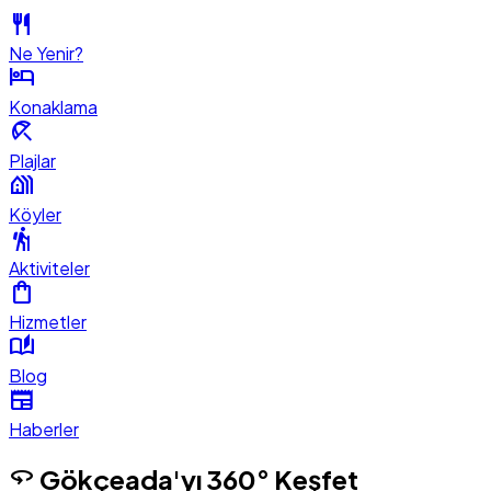
restaurant
Ne Yenir?
hotel
Konaklama
beach_access
Plajlar
holiday_village
Köyler
hiking
Aktiviteler
shopping_bag
Hizmetler
auto_stories
Blog
newspaper
Haberler
360
Gökçeada'yı 360° Keşfet