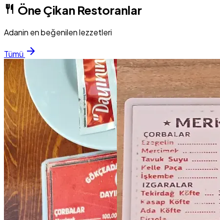
restaurant
Öne Çikan Restoranlar
Adanin en beğenilen lezzetleri
arrow_forward
Tümü