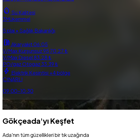
water_drop
Su Kalitesi
3
Mükemmel
5 plaj • Sağlık Bakanlığı
local_gas_station
Akaryakıt
06:05
V/Max Kurşunsuz 95
70.27 ₺
V/Max Diesel
83.28 ₺
PO/gaz Otogaz
33.39 ₺
bolt
Elektrik Kesintisi
+4 bölge
ÇINARLI
09:00–10:30
directions_bus
local_taxi
map
explore
near_me
Otobüs
Taksi
Harita
Tüm Rehber
Yakinimd
Gökçeada'yı Keşfet
Ada'nın tüm güzellikleri bir tık uzağında