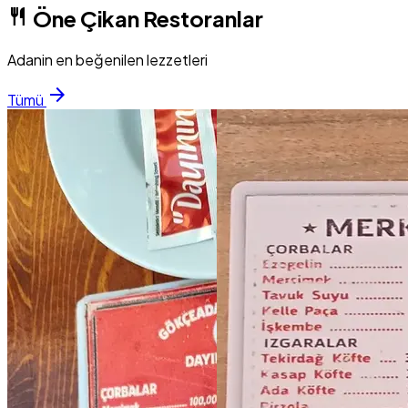
restaurant
Öne Çikan Restoranlar
Adanin en beğenilen lezzetleri
arrow_forward
Tümü