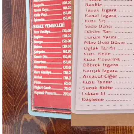
★
3.8