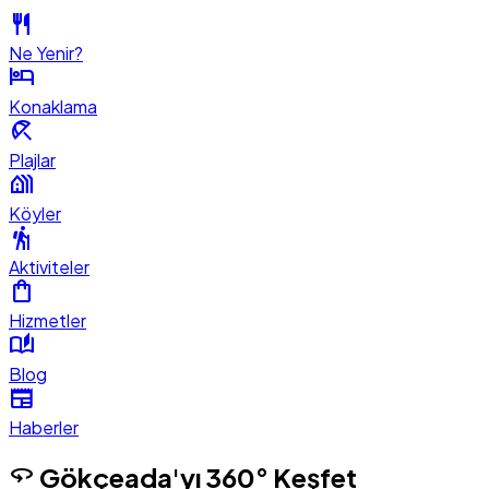
restaurant
Ne Yenir?
hotel
Konaklama
beach_access
Plajlar
holiday_village
Köyler
hiking
Aktiviteler
shopping_bag
Hizmetler
auto_stories
Blog
newspaper
Haberler
360
Gökçeada'yı 360° Keşfet