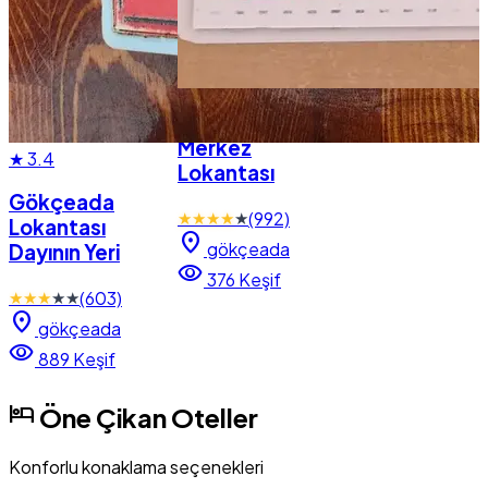
★
3.8
Merkez
★
3.4
Lokantası
Gökçeada
★
★
★
★
★
(992)
Lokantası
location_on
gökçeada
Dayının Yeri
visibility
376 Keşif
★
★
★
★
★
(603)
location_on
gökçeada
visibility
889 Keşif
hotel
Öne Çikan Oteller
Konforlu konaklama seçenekleri