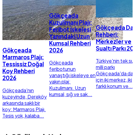
Gökçeada
Kuzulimanı Plajı:
Gökçeada Dal
Feribot İskelesi
Rehberi:
Yanındaki Uzun
Merkezler ve
Kumsal Rehberi
Sualtı Parkı 2
Gökçeada
2026
Marmaros Plajı:
Türkiye'nin tek sua
Gökçeada
Tessissiz Doğal
milli parkı
feribotunun
Koy Rehberi
Gökçeada'da dalı
yanaştığı iskeleye en
2026
için iki merkez, iki
yakın plaj:
farklı konum ve...
Kuzulimanı. Uzun
Gökçeada'nın
kumsal, sığ ve sak...
kuzeyinde, Dereköy
arkasında saklı bir
koy: Marmaros Plajı.
Tesis yok, kalaba...