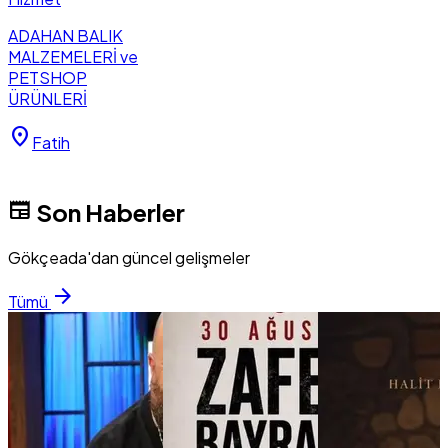
ADAHAN BALIK
MALZEMELERİ ve
PETSHOP
ÜRÜNLERİ
location_on
Fatih
newspaper
Son Haberler
Gökçeada'dan güncel gelişmeler
arrow_forward
Tümü