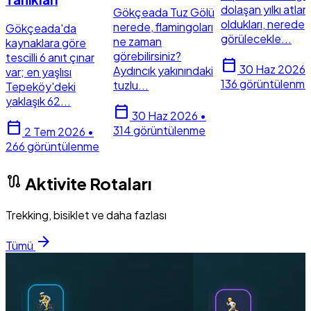
dolaşan yılkı atları
Gökçeada Tuz Gölü
oldukları, nerede
nerede, flamingoları
Gökçeada'da
görülecekle...
ne zaman
kaynaklara göre
görebilirsiniz?
tescilli 6 anıt çınar
calendar_today
30 Haz 2026
Aydıncık yakınındaki
var; en yaşlısı
136 görüntülenm
tuzlu...
Tepeköy'deki
yaklaşık 62...
calendar_today
30 Haz 2026
•
calendar_today
314 görüntülenme
2 Tem 2026
•
266 görüntülenme
route
Aktivite Rotaları
Trekking, bisiklet ve daha fazlası
arrow_forward
Tümü