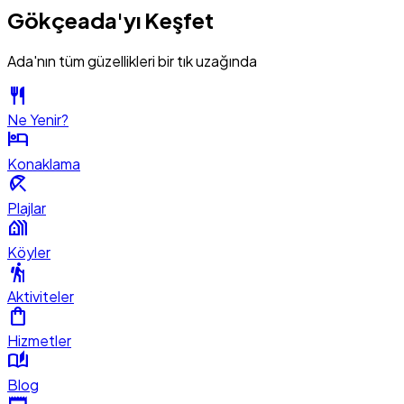
Gökçeada'yı Keşfet
Ada'nın tüm güzellikleri bir tık uzağında
restaurant
Ne Yenir?
hotel
Konaklama
beach_access
Plajlar
holiday_village
Köyler
hiking
Aktiviteler
shopping_bag
Hizmetler
auto_stories
Blog