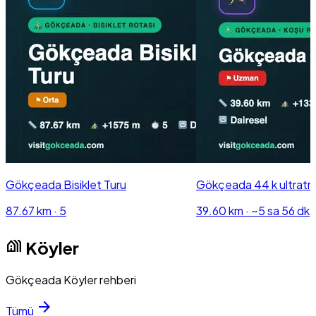
Gökçeada Bisiklet Turu
Gökçeada 44 k ultratra
87.67 km
·
5
39.60 km
·
~5 sa 56 dk
holiday_village
Köyler
Gökçeada Köyler rehberi
arrow_forward
Tümü