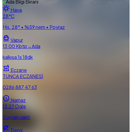
Ada Bilgi Ekrani
sunny
Hava
28
°C
His. 28° • %59 nem • Poyraz
directions_boat
Vapur
13:00
Kbtp→Ada
kalkışa 1s 18dk
local_pharmacy
Eczane
TUNCA ECZANESİ
0286 887 47 63
schedule
Namaz
13:27
Ogle
Sonraki vakit
beach_access
Deniz