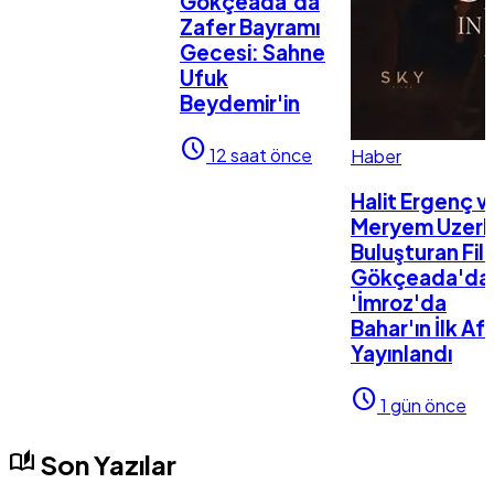
Gökçeada'da
Zafer Bayramı
Gecesi: Sahne
Ufuk
Beydemir'in
schedule
12 saat önce
Haber
Halit Ergenç v
Meryem Uzerli
Buluşturan Fil
Gökçeada'da
'İmroz'da
Bahar'ın İlk Afi
Yayınlandı
schedule
1 gün önce
auto_stories
Son Yazılar