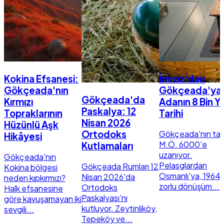
Kokina Efsanesi:
İmroz'dan
Gökçeada'nın
Gökçeada'ya
Gökçeada'da
Kırmızı
Adanın 8 Bin Yıl
Paskalya: 12
Topraklarının
Tarihi
Nisan 2026
Hüzünlü Aşk
Gökçeada'nın tari
Ortodoks
Hikâyesi
M.Ö. 6000'e
Kutlamaları
uzanıyor.
Gökçeada'nın
Pelasglardan
Gökçeada Rumları 12
Kokina bölgesi
Osmanlı'ya, 1964'
Nisan 2026'da
neden kıpkırmızı?
zorlu dönüşüm...
Ortodoks
Halk efsanesine
Paskalyası'nı
göre kavuşamayan iki
kutluyor. Zeytinliköy,
sevgili...
Tepeköy ve...