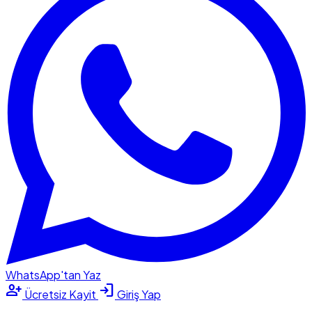
WhatsApp'tan Yaz
person_add
login
Ücretsiz Kayit
Giriş Yap