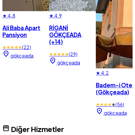
★
4.8
★
4.9
Ali Baba Apart
RİGANİ
Pansiyon
GÖKÇEADA
(+14)
★
★
★
★
★
(22)
location_on
★
★
★
★
★
(29)
gökçeada
location_on
gökçeada
★
4.2
Badem-i Otel
(Gökçeada)
★
★
★
★
★
(56)
location_on
gökçeada
storefront
Diğer Hizmetler