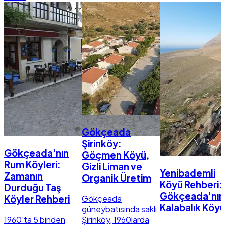
Gökçeada
Şirinköy:
Gökçeada'nın
Göçmen Köyü,
Rum Köyleri:
Gizli Liman ve
Yenibademli
Zamanın
Organik Üretim
Köyü Rehberi:
Durduğu Taş
Gökçeada'nın
Gökçeada
Köyler Rehberi
Kalabalık Köy
güneybatısında saklı
1960'ta 5 binden
Şirinköy, 1960larda