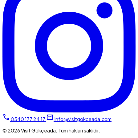
phone
mail
0540 177 24 17
info@visitgokceada.com
© 2026 Visit Gökçeada. Tüm haklari saklidir.