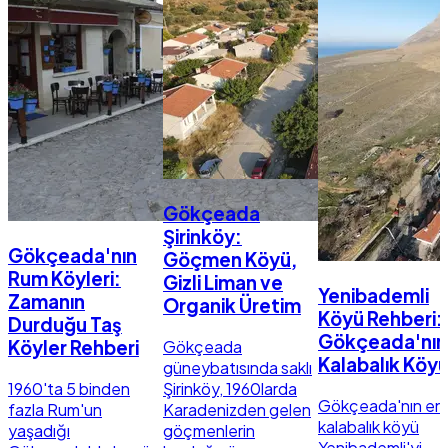
Gökçeada
Şirinköy:
Gökçeada'nın
Göçmen Köyü,
Rum Köyleri:
Gizli Liman ve
Yenibademli
Zamanın
Organik Üretim
Köyü Rehberi:
Durduğu Taş
Gökçeada'nın
Gökçeada
Köyler Rehberi
Kalabalık Köy
güneybatısında saklı
1960'ta 5 binden
Şirinköy, 1960larda
Gökçeada'nın en
fazla Rum'un
Karadenizden gelen
kalabalık köyü
yaşadığı
göçmenlerin
Yenibademli'yi