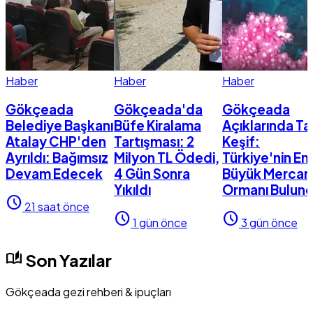
Haber
Haber
Haber
Gökçeada
Gökçeada'da
Gökçeada
Belediye Başkanı
Büfe Kiralama
Açıklarında Tar
Atalay CHP'den
Tartışması: 2
Keşif:
Ayrıldı: Bağımsız
Milyon TL Ödedi,
Türkiye'nin En
Devam Edecek
4 Gün Sonra
Büyük Mercan
Yıkıldı
Ormanı Bulun
schedule
21 saat önce
schedule
schedule
1 gün önce
3 gün önce
auto_stories
Son Yazılar
Gökçeada gezi rehberi & ipuçları