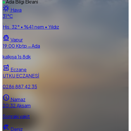
Ada Bilgi Ekrani
sunny
Hava
31
°C
His. 32° • %41 nem • Yıldız
directions_boat
Vapur
19:00
Kbtp→Ada
kalkışa 1s 8dk
local_pharmacy
Eczane
UTKU ECZANESİ
0286 887 42 35
schedule
Namaz
20:32
Aksam
Sonraki vakit
beach_access
Deniz