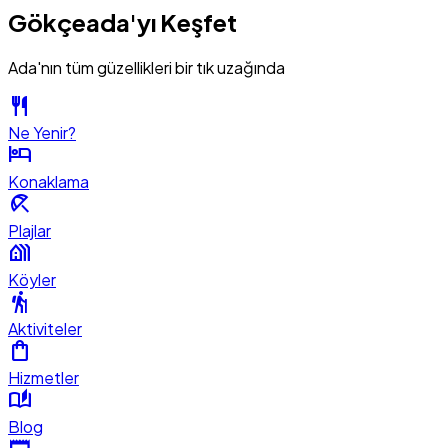
Gökçeada'yı Keşfet
Ada'nın tüm güzellikleri bir tık uzağında
restaurant
Ne Yenir?
hotel
Konaklama
beach_access
Plajlar
holiday_village
Köyler
hiking
Aktiviteler
shopping_bag
Hizmetler
auto_stories
Blog