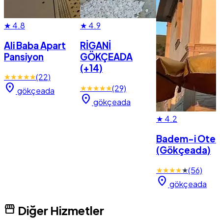
★
4.8
★
4.9
Ali Baba Apart
RİGANİ
Pansiyon
GÖKÇEADA
(+14)
★
★
★
★
★
(22)
location_on
★
★
★
★
★
(29)
gökçeada
location_on
gökçeada
★
4.2
Badem-i Otel
(Gökçeada)
★
★
★
★
★
(56)
location_on
gökçeada
storefront
Diğer Hizmetler