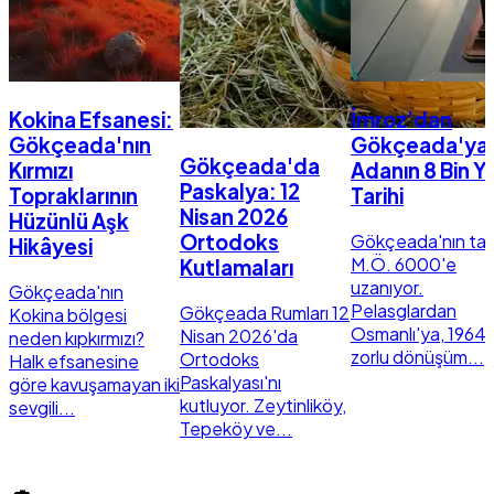
Kokina Efsanesi:
İmroz'dan
Gökçeada'nın
Gökçeada'ya
Gökçeada'da
Kırmızı
Adanın 8 Bin Yıl
Paskalya: 12
Topraklarının
Tarihi
Nisan 2026
Hüzünlü Aşk
Gökçeada'nın tari
Ortodoks
Hikâyesi
M.Ö. 6000'e
Kutlamaları
uzanıyor.
Gökçeada'nın
Pelasglardan
Gökçeada Rumları 12
Kokina bölgesi
Osmanlı'ya, 1964'
Nisan 2026'da
neden kıpkırmızı?
zorlu dönüşüm...
Ortodoks
Halk efsanesine
Paskalyası'nı
göre kavuşamayan iki
kutluyor. Zeytinliköy,
sevgili...
Tepeköy ve...