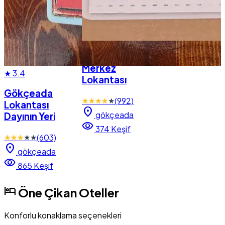
★
3.8
Merkez
★
3.4
Lokantası
Gökçeada
★
★
★
★
★
(992)
Lokantası
location_on
gökçeada
Dayının Yeri
visibility
374 Keşif
★
★
★
★
★
(603)
location_on
gökçeada
visibility
865 Keşif
hotel
Öne Çikan Oteller
Konforlu konaklama seçenekleri