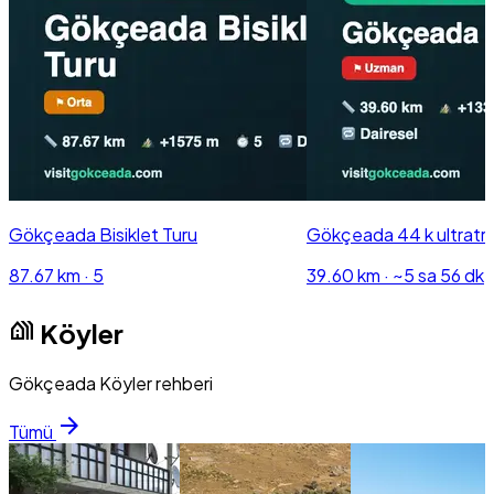
Gökçeada Bisiklet Turu
Gökçeada 44 k ultratra
87.67 km
·
5
39.60 km
·
~5 sa 56 dk
holiday_village
Köyler
Gökçeada Köyler rehberi
arrow_forward
Tümü