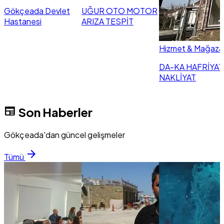
Gökçeada Devlet
UĞUR OTO MOTOR
Hastanesi
ARIZA TESPİT
Hizmet & Mağaza
DA-KA HAFRİYAT
NAKLİYAT
newspaper
Son Haberler
Gökçeada'dan güncel gelişmeler
arrow_forward
Tümü