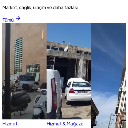
Market, sağlık, ulaşım ve daha fazlası
arrow_forward
Tümü
Hizmet
Hizmet & Mağaza