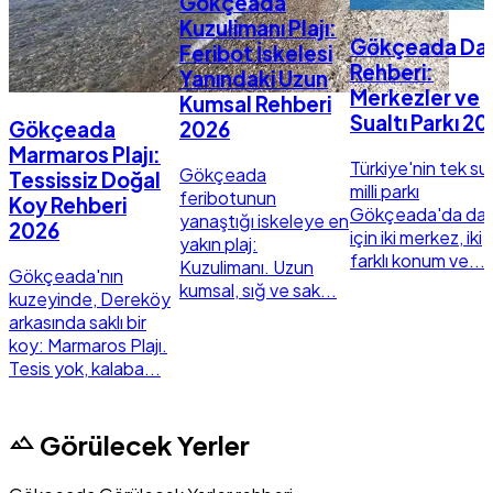
Gökçeada
Kuzulimanı Plajı:
Gökçeada Dal
Feribot İskelesi
Rehberi:
Yanındaki Uzun
Merkezler ve
Kumsal Rehberi
Sualtı Parkı 2
Gökçeada
2026
Marmaros Plajı:
Türkiye'nin tek sua
Gökçeada
Tessissiz Doğal
milli parkı
feribotunun
Koy Rehberi
Gökçeada'da dalı
yanaştığı iskeleye en
2026
için iki merkez, iki
yakın plaj:
farklı konum ve...
Kuzulimanı. Uzun
Gökçeada'nın
kumsal, sığ ve sak...
kuzeyinde, Dereköy
arkasında saklı bir
koy: Marmaros Plajı.
Tesis yok, kalaba...
landscape
Görülecek Yerler