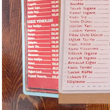
★
3.8