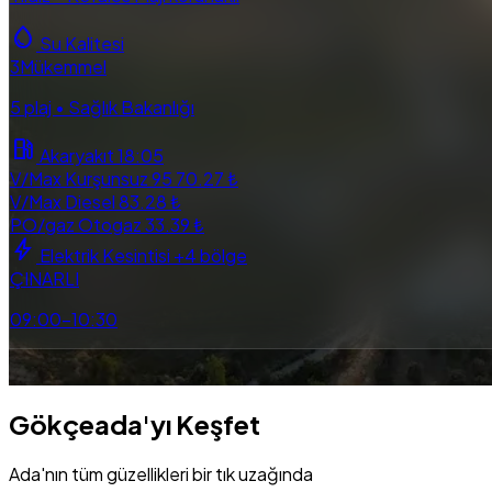
water_drop
Su Kalitesi
3
Mükemmel
5 plaj • Sağlık Bakanlığı
local_gas_station
Akaryakıt
18:05
V/Max Kurşunsuz 95
70.27 ₺
V/Max Diesel
83.28 ₺
PO/gaz Otogaz
33.39 ₺
bolt
Elektrik Kesintisi
+4 bölge
ÇINARLI
09:00–10:30
directions_bus
local_taxi
map
explore
near_me
Otobüs
Taksi
Harita
Tüm Rehber
Yakinimd
Gökçeada'yı Keşfet
Ada'nın tüm güzellikleri bir tık uzağında