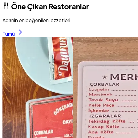
restaurant
Öne Çikan Restoranlar
Adanin en beğenilen lezzetleri
arrow_forward
Tümü