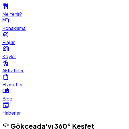
restaurant
Ne Yenir?
hotel
Konaklama
beach_access
Plajlar
holiday_village
Köyler
hiking
Aktiviteler
shopping_bag
Hizmetler
auto_stories
Blog
newspaper
Haberler
360
Gökçeada'yı 360° Keşfet