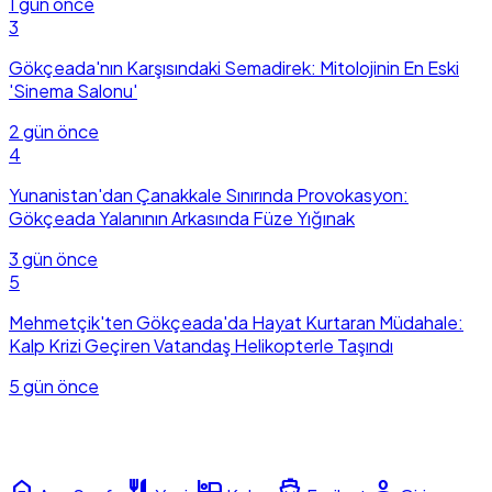
1 gün önce
3
Gökçeada'nın Karşısındaki Semadirek: Mitolojinin En Eski
'Sinema Salonu'
2 gün önce
4
Yunanistan'dan Çanakkale Sınırında Provokasyon:
Gökçeada Yalanının Arkasında Füze Yığınak
3 gün önce
5
Mehmetçik'ten Gökçeada'da Hayat Kurtaran Müdahale:
Kalp Krizi Geçiren Vatandaş Helikopterle Taşındı
5 gün önce
home
restaurant
hotel
directions_boat
person