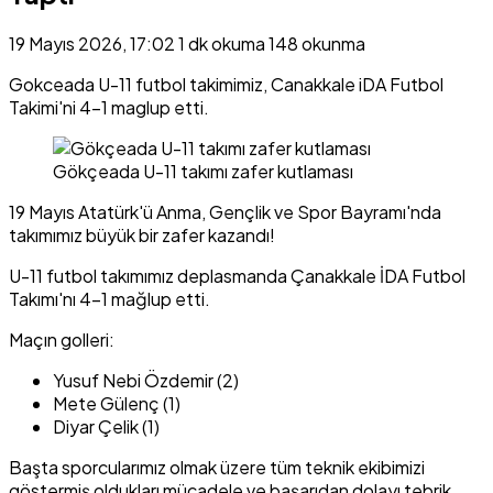
19 Mayıs 2026, 17:02
1 dk okuma
148 okunma
Gokceada U-11 futbol takimimiz, Canakkale iDA Futbol
Takimi'ni 4-1 maglup etti.
Gökçeada U-11 takımı zafer kutlaması
19 Mayıs Atatürk'ü Anma, Gençlik ve Spor Bayramı'nda
takımımız büyük bir zafer kazandı!
U-11 futbol takımımız deplasmanda Çanakkale İDA Futbol
Takımı'nı 4-1 mağlup etti.
Maçın golleri:
Yusuf Nebi Özdemir (2)
Mete Gülenç (1)
Diyar Çelik (1)
Başta sporcularımız olmak üzere tüm teknik ekibimizi
göstermiş oldukları mücadele ve başarıdan dolayı tebrik