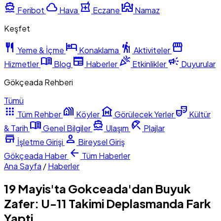
directions_boat
cloud
local_pharmacy
mosque
Feribot
Hava
Eczane
Namaz
Keşfet
restaurant
hotel
hiking
storefront
Yeme & İçme
Konaklama
Aktiviteler
menu_book
newspaper
celebration
campaign
Hizmetler
Blog
Haberler
Etkinlikler
Duyurular
Gökçeada Rehberi
Tümü
apps
holiday_village
museum
theater_comedy
Tüm Rehber
Köyler
Görülecek Yerler
Kültür
menu_book
directions_boat
beach_access
& Tarih
Genel Bilgiler
Ulaşım
Plajlar
store
person
İşletme Girişi
Bireysel Giriş
arrow_back
Gökçeada
Haber
Tüm Haberler
Ana Sayfa
/
Haberler
19 Mayis'ta Gokceada'dan Buyuk
Zafer: U-11 Takimi Deplasmanda Fark
Yapti