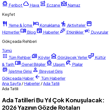
directions_boat
cloud
local_pharmacy
mosque
Feribot
Hava
Eczane
Namaz
Keşfet
restaurant
hotel
hiking
storefront
Yeme & İçme
Konaklama
Aktiviteler
menu_book
newspaper
celebration
campaign
Hizmetler
Blog
Haberler
Etkinlikler
Duyurular
Gökçeada Rehberi
Tümü
apps
holiday_village
museum
theater_comedy
Tüm Rehber
Köyler
Görülecek Yerler
Kültür
menu_book
directions_boat
beach_access
& Tarih
Genel Bilgiler
Ulaşım
Plajlar
store
person
İşletme Girişi
Bireysel Giriş
arrow_back
Gökçeada
Haber
Tüm Haberler
Ana Sayfa
/
Haberler
/
Ada Tatili
Ada Tatili
Ada Tatilleri Bu Yıl Çok Konuşulacak:
2026 Yazının Gözde Rotaları