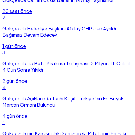
20 saat önce
2
Gökçeada Belediye Başkanı Atalay CHP'den Ayrıldı:
Bağımsız Devam Edecek
1 gün önce
3
Gökçeada'da Büfe Kiralama Tartışması: 2 Milyon TL Ödedi,
4 Gün Sonra Yıkıldı
2 gün önce
4
Gökçeada Açıklarında Tarihi Keşif: Türkiye'nin En Büyük
Mercan Ormanı Bulundu
4 gün önce
5
Gökçeada'nın Karşısındaki Semadirek: Mitolojinin En Eski