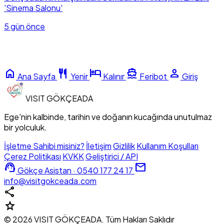
'Sinema Salonu'
5 gün önce
home
restaurant
hotel
directions_boat
person
Ana Sayfa
Yenir
Kalınır
Feribot
Giriş
VISIT
GÖKÇEADA
Ege'nin kalbinde, tarihin ve doğanın kucağında unutulmaz
bir yolculuk.
İşletme Sahibi misiniz?
İletişim
Gizlilik
Kullanım Koşulları
Çerez Politikası
KVKK
Geliştirici / API
support_agent
mail
Gökçe Asistan · 0540 177 24 17
info@visitgokceada.com
share
star
© 2026 VISIT GÖKÇEADA. Tüm Hakları Saklıdır