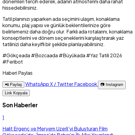
dönemleri tercih ederek, adanın atmosferini daha rahat
hissedebilirsiniz.
Tatil planınızı yaparken ada seçimini ulaşım, konaklama
konumu, plaj yapısı ve günlük beklentilerinize göre
belirlemeniz daha doğru olur. Farklı ada rotalarını, konaklama
konseptlerini ve dönem seçeneklerini karşılaştırarak yaz
tatilinizi daha keyifli bir şekilde planlayabilirsiniz.
#Gökçeada
#Bozcaada
#Büyükada
#Yaz Tatili 2026
#Feribot
Haberi Paylas
WhatsApp
X / Twitter
Facebook
📲 Paylaş
📷 Instagram
Link Kopyala
Son Haberler
1
Halit Ergenç ve Meryem Uzerli'yi Buluşturan Film
Gökçeada'da: 'İmroz'da Bahar'ın İlk Afişi Yayınlandı