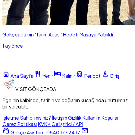
Gökçeada'nın 'Tarım Adası' Hedefi Masaya Yatırıldı
1 ay önce
home
restaurant
hotel
directions_boat
person
Ana Sayfa
Yenir
Kalınır
Feribot
Giriş
VISIT
GÖKÇEADA
Ege'nin kalbinde, tarihin ve doğanın kucağında unutulmaz
bir yolculuk.
İşletme Sahibi misiniz?
İletişim
Gizlilik
Kullanım Koşulları
Çerez Politikası
KVKK
Geliştirici / API
support_agent
mail
Gökçe Asistan · 0540 177 24 17