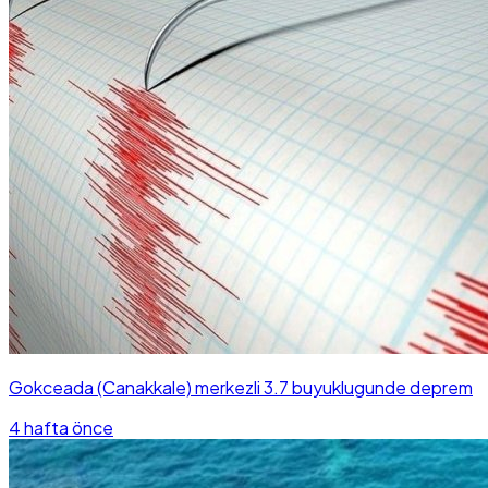
Gokceada (Canakkale) merkezli 3.7 buyuklugunde deprem
4 hafta önce