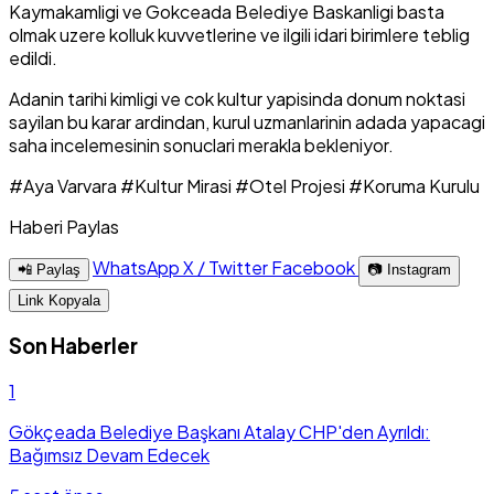
Kaymakamligi ve Gokceada Belediye Baskanligi basta
olmak uzere kolluk kuvvetlerine ve ilgili idari birimlere teblig
edildi.
Adanin tarihi kimligi ve cok kultur yapisinda donum noktasi
sayilan bu karar ardindan, kurul uzmanlarinin adada yapacagi
saha incelemesinin sonuclari merakla bekleniyor.
#Aya Varvara
#Kultur Mirasi
#Otel Projesi
#Koruma Kurulu
Haberi Paylas
WhatsApp
X / Twitter
Facebook
📲 Paylaş
📷 Instagram
Link Kopyala
Son Haberler
1
Gökçeada Belediye Başkanı Atalay CHP'den Ayrıldı:
Bağımsız Devam Edecek