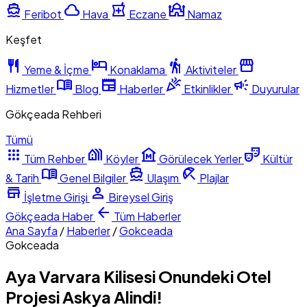
directions_boat
cloud
local_pharmacy
mosque
Feribot
Hava
Eczane
Namaz
Keşfet
restaurant
hotel
hiking
storefront
Yeme & İçme
Konaklama
Aktiviteler
menu_book
newspaper
celebration
campaign
Hizmetler
Blog
Haberler
Etkinlikler
Duyurular
Gökçeada Rehberi
Tümü
apps
holiday_village
museum
theater_comedy
Tüm Rehber
Köyler
Görülecek Yerler
Kültür
menu_book
directions_boat
beach_access
& Tarih
Genel Bilgiler
Ulaşım
Plajlar
store
person
İşletme Girişi
Bireysel Giriş
arrow_back
Gökçeada
Haber
Tüm Haberler
Ana Sayfa
/
Haberler
/
Gokceada
Gokceada
Aya Varvara Kilisesi Onundeki Otel
Projesi Askya Alindi!