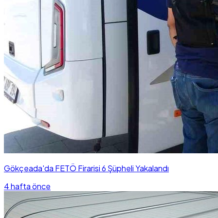
Gökçeada'da FETÖ Firarisi 6 Şüpheli Yakalandı
4 hafta önce