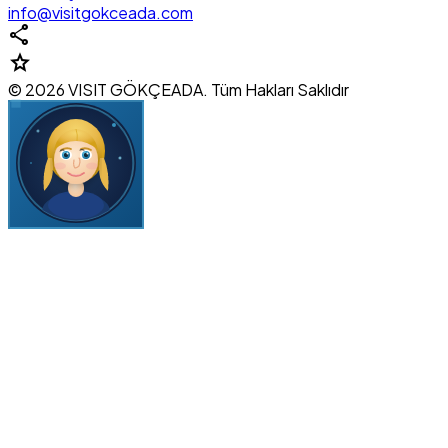
info@visitgokceada.com
share
star
© 2026 VISIT GÖKÇEADA. Tüm Hakları Saklıdır