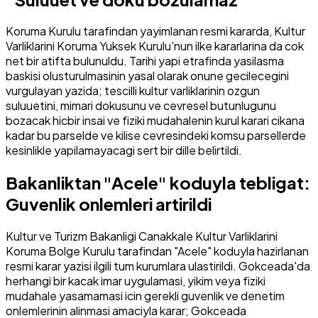
Koruma Kurulu tarafindan yayimlanan resmi kararda, Kultur
Varliklarini Koruma Yuksek Kurulu'nun ilke kararlarina da cok
net bir atifta bulunuldu. Tarihi yapi etrafinda yasilasma
baskisi olusturulmasinin yasal olarak onune gecilecegini
vurgulayan yazida; tescilli kultur varliklarinin ozgun
suluuetini, mimari dokusunu ve cevresel butunlugunu
bozacak hicbir insai ve fiziki mudahalenin kurul karari cikana
kadar bu parselde ve kilise cevresindeki komsu parsellerde
kesinlikle yapilamayacagi sert bir dille belirtildi.
Bakanliktan "Acele" koduyla tebligat:
Guvenlik onlemleri artirildi
Kultur ve Turizm Bakanligi Canakkale Kultur Varliklarini
Koruma Bolge Kurulu tarafindan "Acele" koduyla hazirlanan
resmi karar yazisi ilgili tum kurumlara ulastirildi. Gokceada'da
herhangi bir kacak imar uygulamasi, yikim veya fiziki
mudahale yasamamasi icin gerekli guvenlik ve denetim
onlemlerinin alinmasi amaciyla karar; Gokceada