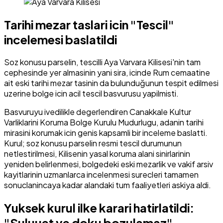
Tarihi mezar taslari icin "Tescil"
incelemesi baslatildi
Soz konusu parselin, tescilli Aya Varvara Kilisesi'nin tam
cephesinde yer almasinin yani sira, icinde Rum cemaatine
ait eski tarihi mezar tasinin da bulunduğunun tespit edilmesi
uzerine bolge icin acil tescil basvurusu yapilmisti.
Basvuruyu ivedilikle degerlendiren Canakkale Kultur
Varliklarini Koruma Bolge Kurulu Mudurlugu, adanin tarihi
mirasini korumak icin genis kapsamli bir inceleme baslatti.
Kurul; soz konusu parselin resmi tescil durumunun
netlestirilmesi, Kilisenin yasal koruma alani sinirlarinin
yeniden belirlenmesi, bolgedeki eski mezarlik ve vakif arsiv
kayitlarinin uzmanlarca incelenmesi surecleri tamamen
sonuclanincaya kadar alandaki tum faaliyetleri askiya aldi.
Yuksek kurul ilke karari hatirlatildi:
"Suluuet ve doku bozulamaz"