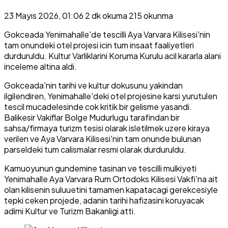
23 Mayıs 2026, 01:06
2 dk okuma
215 okunma
Gokceada Yenimahalle'de tescilli Aya Varvara Kilisesi'nin
tam onundeki otel projesi icin tum insaat faaliyetleri
durduruldu. Kultur Varliklarini Koruma Kurulu acil kararla alani
inceleme altina aldi.
Gokceada'nin tarihi ve kultur dokusunu yakindan
ilgilendiren, Yenimahalle'deki otel projesine karsi yurutulen
tescil mucadelesinde cok kritik bir gelisme yasandi.
Balikesir Vakiflar Bolge Mudurlugu tarafindan bir
sahsa/firmaya turizm tesisi olarak isletilmek uzere kiraya
verilen ve Aya Varvara Kilisesi'nin tam onunde bulunan
parseldeki tum calismalar resmi olarak durduruldu.
Kamuoyunun gundemine tasinan ve tescilli mulkiyeti
Yenimahalle Aya Varvara Rum Ortodoks Kilisesi Vakfi'na ait
olan kilisenin suluuetini tamamen kapatacagi gerekcesiyle
tepki ceken projede, adanin tarihi hafizasini koruyacak
adimi Kultur ve Turizm Bakanligi atti.