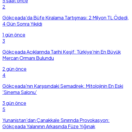
5 saat önce
2
Gökçeada'da Büfe Kiralama Tartışması: 2 Milyon TL Ödedi,
4 Gün Sonra Yıkıldı
1 gün önce
3
Gökçeada Açıklarında Tarihi Keşif: Türkiye'nin En Büyük
Mercan Ormanı Bulundu
2 gün önce
4
Gökçeada'nın Karşısındaki Semadirek: Mitolojinin En Eski
'Sinema Salonu'
3 gün önce
5
Yunanistan'dan Çanakkale Sınırında Provokasyon:
Gökçeada Yalanının Arkasında Füze Yığınak