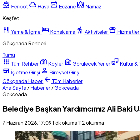
directions_boat
cloud
local_pharmacy
mosque
Feribot
Hava
Eczane
Namaz
Keşfet
restaurant
hotel
hiking
storefront
Yeme & İçme
Konaklama
Aktiviteler
Hizmetler
Gökçeada Rehberi
Tümü
apps
holiday_village
museum
theater_comedy
Tüm Rehber
Köyler
Görülecek Yerler
Kültür & 
store
person
İşletme Girişi
Bireysel Giriş
arrow_back
Gökçeada
Haber
Tüm Haberler
Ana Sayfa
/
Haberler
/
Gokceada
Gokceada
Belediye Başkan Yardımcımız Ali Baki U
7 Haziran 2026, 17:09
1 dk okuma
112 okunma