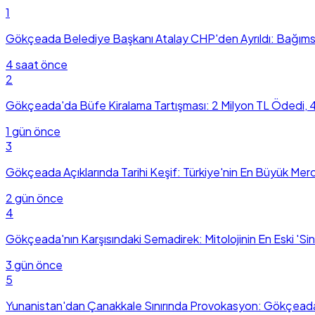
1
Gökçeada Belediye Başkanı Atalay CHP'den Ayrıldı: Bağım
4 saat önce
2
Gökçeada'da Büfe Kiralama Tartışması: 2 Milyon TL Ödedi, 4
1 gün önce
3
Gökçeada Açıklarında Tarihi Keşif: Türkiye'nin En Büyük Me
2 gün önce
4
Gökçeada'nın Karşısındaki Semadirek: Mitolojinin En Eski 'S
3 gün önce
5
Yunanistan'dan Çanakkale Sınırında Provokasyon: Gökçeada 