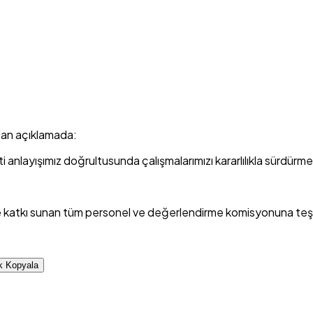
lan açıklamada:
eti anlayışımız doğrultusunda çalışmalarımızı kararlılıkla sürdü
ce katkı sunan tüm personel ve değerlendirme komisyonuna teşe
k Kopyala