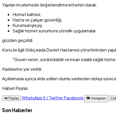
Yapılan incelemede değerlendirme kriterleri olarak:
Hizmet kalitesi,
Hasta ve çalışan güvenliği,
Kurumsal işleyiş,
Sağlık hizmet sunumuna yönelik uygulamalar
gözden geçirildi.
Konu ile ilgili Gökçeada Devlet Hastanesi yönetiminden yapı
"Güven veren, sürdürülebilir ve insan odaklı sağlık hizm
ifadelerine yer verildi.
Açıklamada ayrıca elde edilen olumlu verilerden dolayı süre
Haberi Paylas
WhatsApp
X / Twitter
Facebook
📲 Paylaş
📷 Instagram
Lin
Son Haberler