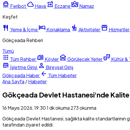
directions_boat
cloud
local_pharmacy
mosque
Feribot
Hava
Eczane
Namaz
Keşfet
restaurant
hotel
hiking
storefront
Yeme & İçme
Konaklama
Aktiviteler
Hizmetler
Gökçeada Rehberi
Tümü
apps
holiday_village
museum
theater_comedy
Tüm Rehber
Köyler
Görülecek Yerler
Kültür & 
store
person
İşletme Girişi
Bireysel Giriş
arrow_back
Gökçeada
Haber
Tüm Haberler
Ana Sayfa
/
Haberler
Gökçeada Devlet Hastanesi'nde Kalite 
16 Mayıs 2026, 19:30
1 dk okuma
273 okunma
Gökçeada Devlet Hastanesi, sağlıkta kalite standartlarının 
tarafından ziyaret edildi.