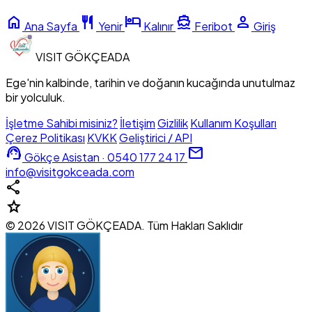
home
restaurant
hotel
directions_boat
person
Ana Sayfa
Yenir
Kalınır
Feribot
Giriş
VISIT
GÖKÇEADA
Ege'nin kalbinde, tarihin ve doğanın kucağında unutulmaz
bir yolculuk.
İşletme Sahibi misiniz?
İletişim
Gizlilik
Kullanım Koşulları
Çerez Politikası
KVKK
Geliştirici / API
support_agent
mail
Gökçe Asistan · 0540 177 24 17
info@visitgokceada.com
share
star
© 2026 VISIT GÖKÇEADA. Tüm Hakları Saklıdır