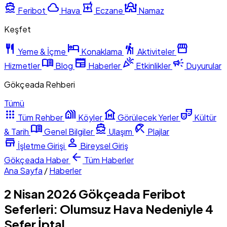
directions_boat
cloud
local_pharmacy
mosque
Feribot
Hava
Eczane
Namaz
Keşfet
restaurant
hotel
hiking
storefront
Yeme & İçme
Konaklama
Aktiviteler
menu_book
newspaper
celebration
campaign
Hizmetler
Blog
Haberler
Etkinlikler
Duyurular
Gökçeada Rehberi
Tümü
apps
holiday_village
museum
theater_comedy
Tüm Rehber
Köyler
Görülecek Yerler
Kültür
menu_book
directions_boat
beach_access
& Tarih
Genel Bilgiler
Ulaşım
Plajlar
store
person
İşletme Girişi
Bireysel Giriş
arrow_back
Gökçeada
Haber
Tüm Haberler
Ana Sayfa
/
Haberler
2 Nisan 2026 Gökçeada Feribot
Seferleri: Olumsuz Hava Nedeniyle 4
Sefer İptal