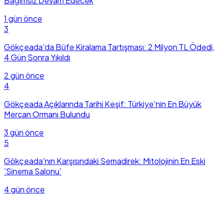
Bağımsız Devam Edecek
1 gün önce
3
Gökçeada'da Büfe Kiralama Tartışması: 2 Milyon TL Ödedi,
4 Gün Sonra Yıkıldı
2 gün önce
4
Gökçeada Açıklarında Tarihi Keşif: Türkiye'nin En Büyük
Mercan Ormanı Bulundu
3 gün önce
5
Gökçeada'nın Karşısındaki Semadirek: Mitolojinin En Eski
'Sinema Salonu'
4 gün önce