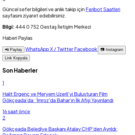
Güncel sefer bilgileri ve anlık takip için
Feribot Saatleri
sayfasını ziyaret edebilirsiniz.
Bilgi:
444 0 752 Gestaş İletişim Merkezi
Haberi Paylas
WhatsApp
X / Twitter
Facebook
📲 Paylaş
📷 Instagram
Link Kopyala
Son Haberler
1
Halit Ergenç ve Meryem Uzerli'yi Buluşturan Film
Gökçeada'da: 'İmroz'da Bahar'ın İlk Afişi Yayınlandı
16 saat önce
2
Gökçeada Belediye Başkanı Atalay CHP'den Ayrıldı: