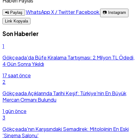
Haberi Paylas
WhatsApp
X / Twitter
Facebook
📲 Paylaş
📷 Instagram
Link Kopyala
Son Haberler
1
Gökçeada'da Büfe Kiralama Tartışması: 2 Milyon TL Ödedi,
4 Gün Sonra Yıkıldı
17 saat önce
2
Gökçeada Açıklarında Tarihi Keşif: Türkiye'nin En Büyük
Mercan Ormanı Bulundu
1 gün önce
3
Gökçeada'nın Karşısındaki Semadirek: Mitolojinin En Eski
'Sinema Salonu'