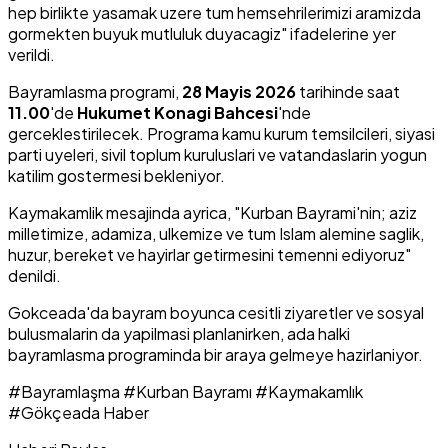
hep birlikte yasamak uzere tum hemsehrilerimizi aramizda
gormekten buyuk mutluluk duyacagiz" ifadelerine yer
verildi.
Bayramlasma programi,
28 Mayis 2026
tarihinde saat
11.00
'de
Hukumet Konagi Bahcesi
'nde
gerceklestirilecek. Programa kamu kurum temsilcileri, siyasi
parti uyeleri, sivil toplum kuruluslari ve vatandaslarin yogun
katilim gostermesi bekleniyor.
Kaymakamlik mesajinda ayrica, "Kurban Bayrami'nin; aziz
milletimize, adamiza, ulkemize ve tum Islam alemine saglik,
huzur, bereket ve hayirlar getirmesini temenni ediyoruz"
denildi.
Gokceada'da bayram boyunca cesitli ziyaretler ve sosyal
bulusmalarin da yapilmasi planlanirken, ada halki
bayramlasma programinda bir araya gelmeye hazirlaniyor.
#Bayramlaşma
#Kurban Bayramı
#Kaymakamlık
#Gökçeada Haber