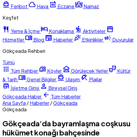
directions_boat
cloud
local_pharmacy
mosque
Feribot
Hava
Eczane
Namaz
Keşfet
restaurant
hotel
hiking
storefront
Yeme & İçme
Konaklama
Aktiviteler
menu_book
newspaper
celebration
campaign
Hizmetler
Blog
Haberler
Etkinlikler
Duyurular
Gökçeada Rehberi
Tümü
apps
holiday_village
museum
theater_comedy
Tüm Rehber
Köyler
Görülecek Yerler
Kültür
menu_book
directions_boat
beach_access
& Tarih
Genel Bilgiler
Ulaşım
Plajlar
store
person
İşletme Girişi
Bireysel Giriş
arrow_back
Gökçeada
Haber
Tüm Haberler
Ana Sayfa
/
Haberler
/
Gökçeada
Gökçeada
Gökçeada'da bayramlaşma coşkusu
hükümet konağı bahçesinde