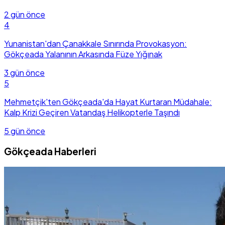
2 gün önce
4
Yunanistan'dan Çanakkale Sınırında Provokasyon:
Gökçeada Yalanının Arkasında Füze Yığınak
3 gün önce
5
Mehmetçik'ten Gökçeada'da Hayat Kurtaran Müdahale:
Kalp Krizi Geçiren Vatandaş Helikopterle Taşındı
5 gün önce
Gökçeada Haberleri