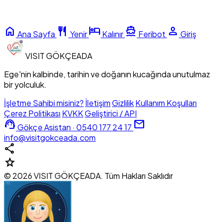
home
restaurant
hotel
directions_boat
person
Ana Sayfa
Yenir
Kalınır
Feribot
Giriş
VISIT
GÖKÇEADA
Ege'nin kalbinde, tarihin ve doğanın kucağında unutulmaz
bir yolculuk.
İşletme Sahibi misiniz?
İletişim
Gizlilik
Kullanım Koşulları
Çerez Politikası
KVKK
Geliştirici / API
support_agent
mail
Gökçe Asistan · 0540 177 24 17
info@visitgokceada.com
share
star
© 2026 VISIT GÖKÇEADA. Tüm Hakları Saklıdır