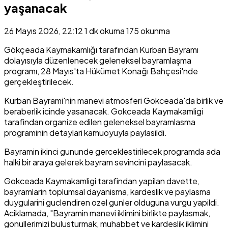
yaşanacak
26 Mayıs 2026, 22:12
1 dk okuma
175 okunma
Gökçeada Kaymakamlığı tarafından Kurban Bayramı
dolayısıyla düzenlenecek geleneksel bayramlaşma
programı, 28 Mayıs'ta Hükümet Konağı Bahçesi'nde
gerçekleştirilecek.
Kurban Bayrami'nin manevi atmosferi Gokceada'da birlik ve
beraberlik icinde yasanacak. Gokceada Kaymakamligi
tarafindan organize edilen geleneksel bayramlasma
programinin detaylari kamuoyuyla paylasildi.
Bayramin ikinci gununde gerceklestirilecek programda ada
halki bir araya gelerek bayram sevincini paylasacak.
Gokceada Kaymakamligi tarafindan yapilan davette,
bayramlarin toplumsal dayanisma, kardeslik ve paylasma
duygularini guclendiren ozel gunler olduguna vurgu yapildi.
Aciklamada, "Bayramin manevi iklimini birlikte paylasmak,
gonullerimizi bulusturmak, muhabbet ve kardeslik iklimini