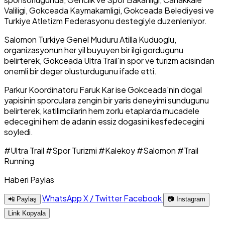
Valiligi, Gokceada Kaymakamligi, Gokceada Belediyesi ve
Turkiye Atletizm Federasyonu destegiyle duzenleniyor.
Salomon Turkiye Genel Muduru Atilla Kuduoglu,
organizasyonun her yil buyuyen bir ilgi gordugunu
belirterek, Gokceada Ultra Trail'in spor ve turizm acisindan
onemli bir deger olusturdugunu ifade etti.
Parkur Koordinatoru Faruk Kar ise Gokceada'nin dogal
yapisinin sporculara zengin bir yaris deneyimi sundugunu
belirterek, katilimcilarin hem zorlu etaplarda mucadele
edecegini hem de adanin essiz dogasini kesfedecegini
soyledi.
#Ultra Trail
#Spor Turizmi
#Kalekoy
#Salomon
#Trail
Running
Haberi Paylas
WhatsApp
X / Twitter
Facebook
📲 Paylaş
📷 Instagram
Link Kopyala