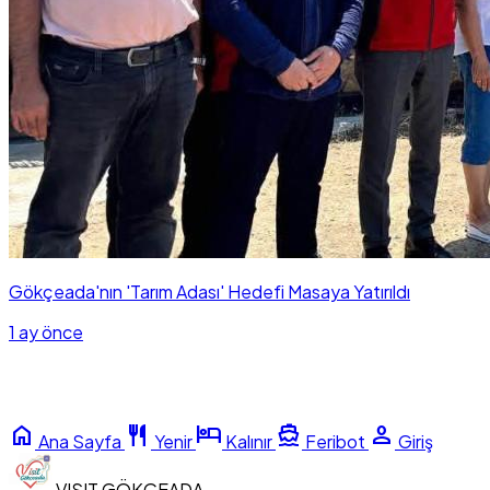
Gökçeada'nın 'Tarım Adası' Hedefi Masaya Yatırıldı
1 ay önce
home
restaurant
hotel
directions_boat
person
Ana Sayfa
Yenir
Kalınır
Feribot
Giriş
VISIT
GÖKÇEADA