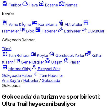
directions_boat
cloud
local_pharmacy
mosque
Feribot
Hava
Eczane
Namaz
Keşfet
restaurant
hotel
hiking
storefront
Yeme & İçme
Konaklama
Aktiviteler
menu_book
newspaper
celebration
campaign
Hizmetler
Blog
Haberler
Etkinlikler
Duyurular
Gökçeada Rehberi
Tümü
apps
holiday_village
museum
theater_comedy
Tüm Rehber
Köyler
Görülecek Yerler
Kültür
menu_book
directions_boat
beach_access
& Tarih
Genel Bilgiler
Ulaşım
Plajlar
store
person
İşletme Girişi
Bireysel Giriş
arrow_back
Gökçeada
Haber
Tüm Haberler
Ana Sayfa
/
Haberler
/
Gokceada
Gokceada
Gokceada'da turizm ve spor birlesti:
Ultra Trail heyecani basliyor