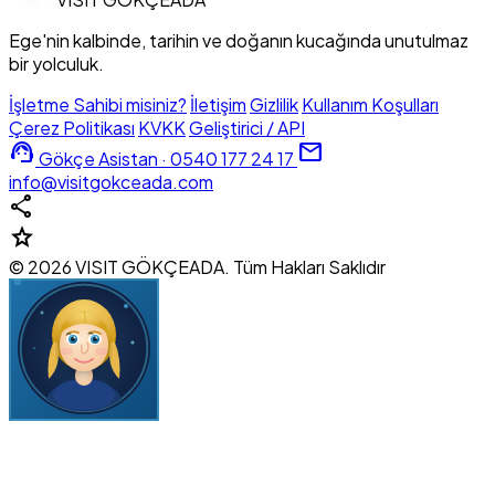
Ege'nin kalbinde, tarihin ve doğanın kucağında unutulmaz
bir yolculuk.
İşletme Sahibi misiniz?
İletişim
Gizlilik
Kullanım Koşulları
Çerez Politikası
KVKK
Geliştirici / API
support_agent
mail
Gökçe Asistan · 0540 177 24 17
info@visitgokceada.com
share
star
© 2026 VISIT GÖKÇEADA. Tüm Hakları Saklıdır