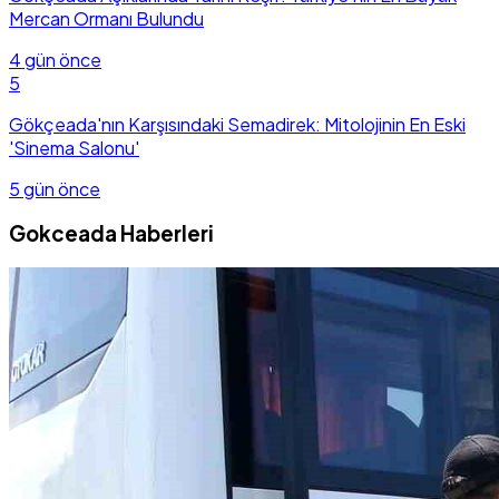
Mercan Ormanı Bulundu
4 gün önce
5
Gökçeada'nın Karşısındaki Semadirek: Mitolojinin En Eski
'Sinema Salonu'
5 gün önce
Gokceada Haberleri