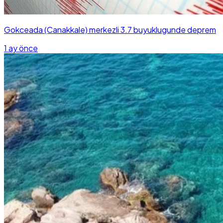
Gokceada (Canakkale) merkezli 3.7 buyuklugunde deprem
1 ay önce