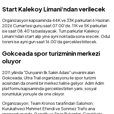
Start Kalekoy Limani'ndan verilecek
Organizasyon kapsaminda 44K ve 33K parkurlari 6 Haziran
2026 Cumartesi gunu saat 07.00'de, 11K ve 5K parkurlari
ise saat 08.40'ta baslayacak. Tum parkurlar Kalekoy
Limani'ndan start alip yine ayni noktada sona erecek. Odul
toreni ise ayni gun saat 16.00'da gerceklestirilecek.
Gokceada spor turizminin merkezi
oluyor
2011 yilinda "Dunyanin Ilk Sakin Adasi" unvanini alan
Gokceada, Ultra Trail organizasyonu ile spor turizmi
acisindan da onemli bir merkez haline geliyor. Adim Adim
platformu kapsaminda gerceklestirilen yaris, sosyal
sorumluluk yonuyle de one cikiyor.
Organizasyon; Team Kronos tarafindan Salomon,
Kurukahveci Mehmet Efendi ve Sonmez Trafo ana
sponsorlugunda, Genclik ve Spor Bakanligi, Canakkale