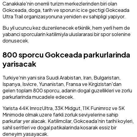
Canakkale'nin onemli turizm merkezlerinden biri olan
Gokceada, doga, tarih ve sporun ic ice gectigi Gokceada
Ultra Trail organizasyonuna yeniden ev sahipligi yapiyor.
Bu yil ucuncu kez duzenlenecek etkinlik, hem yerli hem de
yabanci sporcularin katilimiyla uluslararasi bir spor solenine
donusecek.
800 sporcu Gokceada parkurlarinda
yarisacak
Turkiye'nin yani sira Suudi Arabistan, Iran, Bulgaristan,
Ispanya, Isvicre, Yunanistan, Fransa ve Kirgizistan'dan
gelen toplam 800 sporcu, adanin dogal guzellikleri ve zorlu
parkurlarinda mucadele edecek.
Yarista 44K ImrozUltra, 33K Midgut, 11K Funimroz ve 5K
Minimode olmak uzere farkli zorluk seviyelerine sahip
parkurlar yer alacak. Katilimcilar, Gokceada'nin tarihi koyleri,
sahil seritleri ve dogal patikalarinda kosarak essiz bir
deneyim yasayacak.