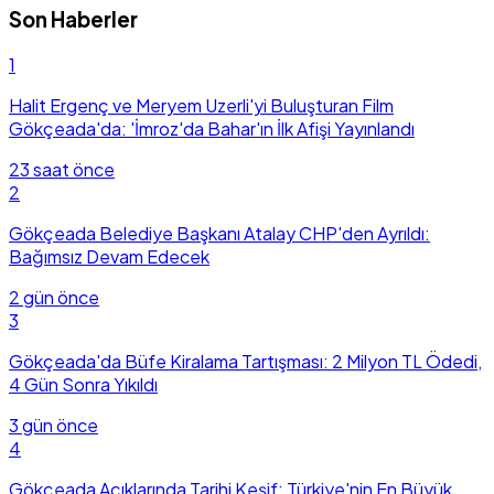
Son Haberler
1
Halit Ergenç ve Meryem Uzerli'yi Buluşturan Film
Gökçeada'da: 'İmroz'da Bahar'ın İlk Afişi Yayınlandı
23 saat önce
2
Gökçeada Belediye Başkanı Atalay CHP'den Ayrıldı:
Bağımsız Devam Edecek
2 gün önce
3
Gökçeada'da Büfe Kiralama Tartışması: 2 Milyon TL Ödedi,
4 Gün Sonra Yıkıldı
3 gün önce
4
Gökçeada Açıklarında Tarihi Keşif: Türkiye'nin En Büyük