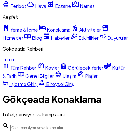
directions_boat
cloud
local_pharmacy
mosque
Feribot
Hava
Eczane
Namaz
Keşfet
restaurant
hotel
hiking
storefront
Yeme & İçme
Konaklama
Aktiviteler
menu_book
newspaper
celebration
campaign
Hizmetler
Blog
Haberler
Etkinlikler
Duyurular
Gökçeada Rehberi
Tümü
apps
holiday_village
museum
theater_comedy
Tüm Rehber
Köyler
Görülecek Yerler
Kültür
menu_book
directions_boat
beach_access
& Tarih
Genel Bilgiler
Ulaşım
Plajlar
store
person
İşletme Girişi
Bireysel Giriş
Gökçeada Konaklama
1 otel, pansiyon ve kamp alanı
search