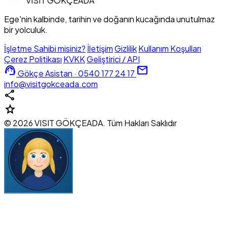
VISIT
GÖKÇEADA
Ege'nin kalbinde, tarihin ve doğanın kucağında unutulmaz
bir yolculuk.
İşletme Sahibi misiniz?
İletişim
Gizlilik
Kullanım Koşulları
Çerez Politikası
KVKK
Geliştirici / API
support_agent
mail
Gökçe Asistan · 0540 177 24 17
info@visitgokceada.com
share
star
© 2026 VISIT GÖKÇEADA. Tüm Hakları Saklıdır