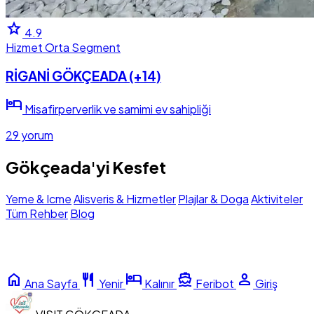
star
4.9
Hizmet
Orta Segment
RİGANİ GÖKÇEADA (+14)
hotel
Misafirperverlik ve samimi ev sahipliği
29 yorum
Gökçeada'yi Kesfet
Yeme & Icme
Alisveris & Hizmetler
Plajlar & Doga
Aktiviteler
Tüm Rehber
Blog
home
restaurant
hotel
directions_boat
person
Ana Sayfa
Yenir
Kalınır
Feribot
Giriş