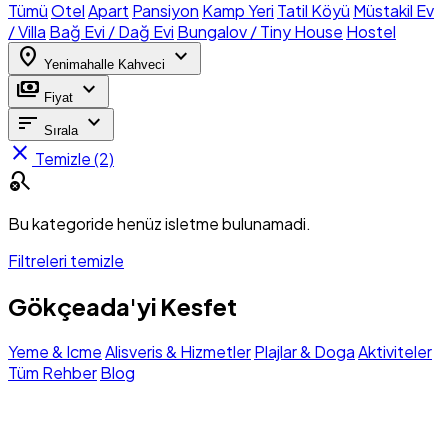
Tümü
Otel
Apart
Pansiyon
Kamp Yeri
Tatil Köyü
Müstakil Ev
/ Villa
Bağ Evi / Dağ Evi
Bungalov / Tiny House
Hostel
location_on
expand_more
Yenimahalle Kahveci
payments
expand_more
Fiyat
sort
expand_more
Sırala
close
Temizle (2)
search_off
Bu kategoride henüz isletme bulunamadi.
Filtreleri temizle
Gökçeada'yi Kesfet
Yeme & Icme
Alisveris & Hizmetler
Plajlar & Doga
Aktiviteler
Tüm Rehber
Blog