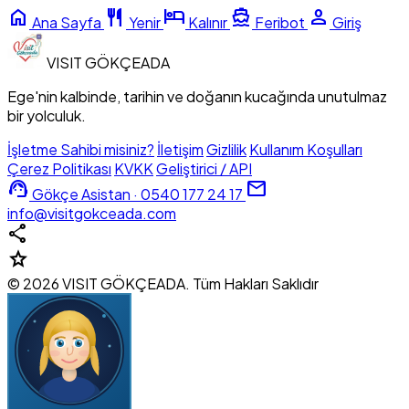
home
restaurant
hotel
directions_boat
person
Ana Sayfa
Yenir
Kalınır
Feribot
Giriş
VISIT
GÖKÇEADA
Ege'nin kalbinde, tarihin ve doğanın kucağında unutulmaz
bir yolculuk.
İşletme Sahibi misiniz?
İletişim
Gizlilik
Kullanım Koşulları
Çerez Politikası
KVKK
Geliştirici / API
support_agent
mail
Gökçe Asistan · 0540 177 24 17
info@visitgokceada.com
share
star
© 2026 VISIT GÖKÇEADA. Tüm Hakları Saklıdır