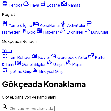
directions_boat
cloud
local_pharmacy
mosque
Feribot
Hava
Eczane
Namaz
Keşfet
restaurant
hotel
hiking
storefront
Yeme & İçme
Konaklama
Aktiviteler
menu_book
newspaper
celebration
campaign
Hizmetler
Blog
Haberler
Etkinlikler
Duyurular
Gökçeada Rehberi
Tümü
apps
holiday_village
museum
theater_comedy
Tüm Rehber
Köyler
Görülecek Yerler
Kültür
menu_book
directions_boat
beach_access
& Tarih
Genel Bilgiler
Ulaşım
Plajlar
store
person
İşletme Girişi
Bireysel Giriş
Gökçeada Konaklama
0 otel, pansiyon ve kamp alanı
search