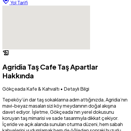
directions
Yol Tarifi
history_edu
Agridia Taş Cafe Taş Apartlar
Hakkında
Gökçeada Kafe & Kahvaltı • Detaylı Bilgi
Tepeköy’ün dar taş sokaklarına adım attığınızda, Agridia’nın
mavi-beyaz masaları sizi köy meydanının doğal akışına
davet ediyor. İşletme, Gökçeada’nın yerel dokusunu
koruyan taş mimarisi ve sade tasarımıyla dikkat çekiyor.
İçeride ve açık alanda sunulan oturma düzeni, hem sabah
kahvelerini yudumlamak hem de öğleden sonraki huzurlu