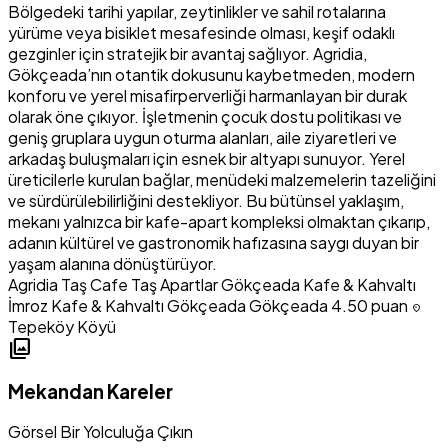
Bölgedeki tarihi yapılar, zeytinlikler ve sahil rotalarına
yürüme veya bisiklet mesafesinde olması, keşif odaklı
gezginler için stratejik bir avantaj sağlıyor. Agridia,
Gökçeada’nın otantik dokusunu kaybetmeden, modern
konforu ve yerel misafirperverliği harmanlayan bir durak
olarak öne çıkıyor. İşletmenin çocuk dostu politikası ve
geniş gruplara uygun oturma alanları, aile ziyaretleri ve
arkadaş buluşmaları için esnek bir altyapı sunuyor. Yerel
üreticilerle kurulan bağlar, menüdeki malzemelerin tazeliğini
ve sürdürülebilirliğini destekliyor. Bu bütünsel yaklaşım,
mekanı yalnızca bir kafe-apart kompleksi olmaktan çıkarıp,
adanın kültürel ve gastronomik hafızasına saygı duyan bir
yaşam alanına dönüştürüyor.
Agridia Taş Cafe Taş Apartlar
Gökçeada Kafe & Kahvaltı
İmroz Kafe & Kahvaltı
Gökçeada Gökçeada
4.50 puan
location_on
Tepeköy Köyü
photo_library
Mekandan Kareler
Görsel Bir Yolculuğa Çıkın