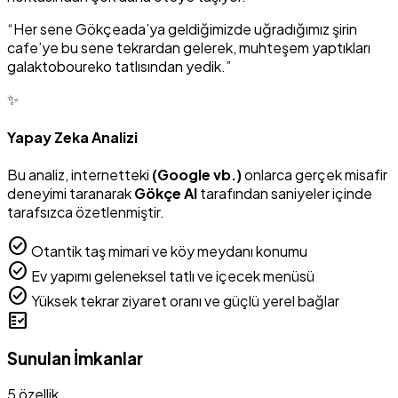
“Her sene Gökçeada’ya geldiğimizde uğradığımız şirin
cafe’ye bu sene tekrardan gelerek, muhteşem yaptıkları
galaktoboureko tatlısından yedik.”
✨
Yapay Zeka Analizi
Bu analiz, internetteki
(Google vb.)
onlarca gerçek misafir
deneyimi taranarak
Gökçe AI
tarafından saniyeler içinde
tarafsızca özetlenmiştir.
check_circle
Otantik taş mimari ve köy meydanı konumu
check_circle
Ev yapımı geleneksel tatlı ve içecek menüsü
check_circle
Yüksek tekrar ziyaret oranı ve güçlü yerel bağlar
fact_check
Sunulan İmkanlar
5 özellik