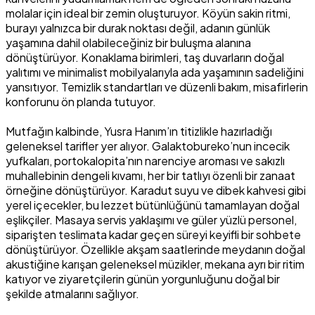
molalar için ideal bir zemin oluşturuyor. Köyün sakin ritmi,
burayı yalnızca bir durak noktası değil, adanın günlük
yaşamına dahil olabileceğiniz bir buluşma alanına
dönüştürüyor. Konaklama birimleri, taş duvarların doğal
yalıtımı ve minimalist mobilyalarıyla ada yaşamının sadeliğini
yansıtıyor. Temizlik standartları ve düzenli bakım, misafirlerin
konforunu ön planda tutuyor.
Mutfağın kalbinde, Yusra Hanım’ın titizlikle hazırladığı
geleneksel tarifler yer alıyor. Galaktobureko’nun incecik
yufkaları, portokalopita’nın narenciye aroması ve sakızlı
muhallebinin dengeli kıvamı, her bir tatlıyı özenli bir zanaat
örneğine dönüştürüyor. Karadut suyu ve dibek kahvesi gibi
yerel içecekler, bu lezzet bütünlüğünü tamamlayan doğal
eşlikçiler. Masaya servis yaklaşımı ve güler yüzlü personel,
siparişten teslimata kadar geçen süreyi keyifli bir sohbete
dönüştürüyor. Özellikle akşam saatlerinde meydanın doğal
akustiğine karışan geleneksel müzikler, mekana ayrı bir ritim
katıyor ve ziyaretçilerin günün yorgunluğunu doğal bir
şekilde atmalarını sağlıyor.