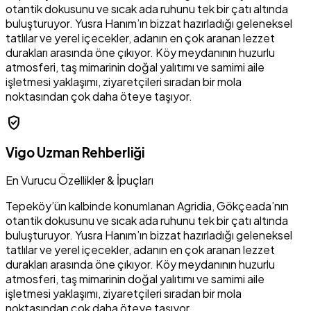
otantik dokusunu ve sıcak ada ruhunu tek bir çatı altında
buluşturuyor. Yusra Hanım’ın bizzat hazırladığı geleneksel
tatlılar ve yerel içecekler, adanın en çok aranan lezzet
durakları arasında öne çıkıyor. Köy meydanının huzurlu
atmosferi, taş mimarinin doğal yalıtımı ve samimi aile
işletmesi yaklaşımı, ziyaretçileri sıradan bir mola
noktasından çok daha öteye taşıyor.
verified_user
Vigo Uzman Rehberliği
En Vurucu Özellikler & İpuçları
Tepeköy’ün kalbinde konumlanan Agridia, Gökçeada’nın
otantik dokusunu ve sıcak ada ruhunu tek bir çatı altında
buluşturuyor. Yusra Hanım’ın bizzat hazırladığı geleneksel
tatlılar ve yerel içecekler, adanın en çok aranan lezzet
durakları arasında öne çıkıyor. Köy meydanının huzurlu
atmosferi, taş mimarinin doğal yalıtımı ve samimi aile
işletmesi yaklaşımı, ziyaretçileri sıradan bir mola
noktasından çok daha öteye taşıyor.