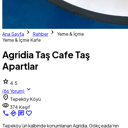
chevron_right
chevron_right
Ana Sayfa
Rehber
Yeme & İçme
Yeme & İçme
Kafe
Agridia Taş Cafe Taş
Apartlar
star
4.5
expand_more
(86 Yorum)
location_on
Tepeköy Köyü
visibility
374 Keşif
call
directions
chat
favorite_border
Tepeköy’ün kalbinde konumlanan Agridia, Gökçeada’nın