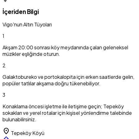
İçeriden Bilgi
Vigo'nun Altın Tüyoları
1
Akşam 20:00 sonrası köy meydanında çalan geleneksel
müzikler eşliğinde oturun.
2
Galaktobureko ve portokalopita için erken saatlerde gelin,
popüler tatlılar akşama doğru tükenebiliyor.
3
Konaklama öncesi işletme ile iletişime geçin; Tepeköy
sokakları ve yerel rotalar için kişisel yönlendirme talebinde
bulunabilirsiniz.
location_on
Tepeköy Köyü