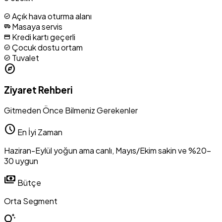
Açık hava oturma alanı
check_circle
Masaya servis
airport_shuttle
Kredi kartı geçerli
credit_card
Çocuk dostu ortam
check_circle
Tuvalet
check_circle
explore
Ziyaret Rehberi
Gitmeden Önce Bilmeniz Gerekenler
schedule
En İyi Zaman
Haziran-Eylül yoğun ama canlı, Mayıs/Ekim sakin ve %20-
30 uygun
payments
Bütçe
Orta Segment
tips_and_updates