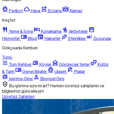
directions_boat
cloud
local_pharmacy
mosque
Feribot
Hava
Eczane
Namaz
Keşfet
restaurant
hotel
hiking
storefront
Yeme & İçme
Konaklama
Aktiviteler
menu_book
newspaper
celebration
campaign
Hizmetler
Blog
Haberler
Etkinlikler
Duyurular
Gökçeada Rehberi
Tümü
apps
holiday_village
museum
theater_comedy
Tüm Rehber
Köyler
Görülecek Yerler
Kültür
menu_book
directions_boat
beach_access
& Tarih
Genel Bilgiler
Ulaşım
Plajlar
store
person
İşletme Girişi
Bireysel Giriş
verified_user
Bu işletme size mi ait? Hemen ücretsiz sahiplenin ve
bilgilerinizi güncelleyin!
Ücretsiz Sahiplen