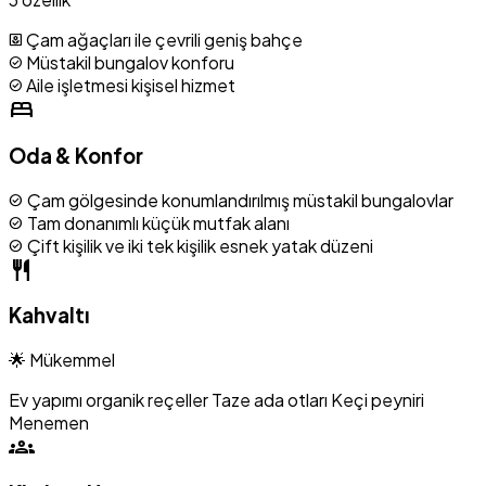
Çam ağaçları ile çevrili geniş bahçe
yard
Müstakil bungalov konforu
check_circle
Aile işletmesi kişisel hizmet
check_circle
bed
Oda & Konfor
Çam gölgesinde konumlandırılmış müstakil bungalovlar
check_circle
Tam donanımlı küçük mutfak alanı
check_circle
Çift kişilik ve iki tek kişilik esnek yatak düzeni
check_circle
restaurant
Kahvaltı
🌟 Mükemmel
Ev yapımı organik reçeller
Taze ada otları
Keçi peyniri
Menemen
groups