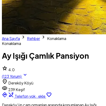
chevron_right
chevron_right
Ana Sayfa
Rehber
Konaklama
Konaklama
Ay Işığı Çamlık Pansiyon
star
4.0
expand_more
(123 Yorum)
location_on
Dereköy Köyü
visibility
239 Keşif
directions
phone_disabled
favorite_border
Telefon yok · ekle
Dereköy’ün çam ormanları arasında konumlanan Ay Işığı