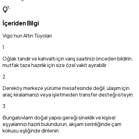
tips_and_updates
İçeriden Bilgi
Vigo'nun Altın Tüyoları
1
Oğlak tandır ve kahvaltı için varış saatinizi önceden bildirin,
mutfak taze hazırlık için size özel vakit ayırabilir.
2
Dereköy merkeze yürüme mesafesinde değil, ulaşım için
araç kiralamanızı veya işletmeden transfer desteği isteyin.
3
Bungalovların doğal yapısı gereği sineklik ve kişisel
eşyalarınızı hazırlı bulundurun, akşam serinliğinde çam
kokusu eşliğinde dinlenin.