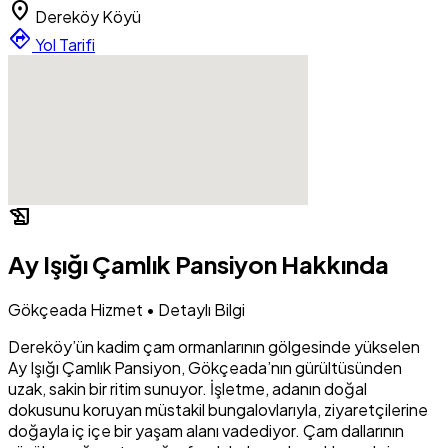
location_on
Dereköy Köyü
directions
Yol Tarifi
history_edu
Ay Işığı Çamlık Pansiyon Hakkında
Gökçeada Hizmet • Detaylı Bilgi
Dereköy’ün kadim çam ormanlarının gölgesinde yükselen
Ay Işığı Çamlık Pansiyon, Gökçeada’nın gürültüsünden
uzak, sakin bir ritim sunuyor. İşletme, adanın doğal
dokusunu koruyan müstakil bungalovlarıyla, ziyaretçilerine
doğayla iç içe bir yaşam alanı vadediyor. Çam dallarının