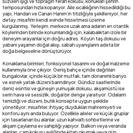
süzülen ışığı ve toprağın ferah kokusu, konukları şehrin
temposundan hızla koparıyor. Aile sıcaklığının hissedildiği bu
yapı, Handan ve Canan Hanım’ın titizliğiyle şekilleniyor; her
detay, misafirin kendi evinde hissetmesi üzerine
kurgulanmış. Yerleşim, merkeze uzak ama adanın en otantik
köylerinden birinde konumlandığı için, kalabalıktan izole bir
deneyim arayanlar için doğru adres. Köyün taş dokusu ve
yabani yaşamın doğal akışı, sabah uyanışlarını adeta bir
doğa belgeseline dönüştürüyor.
Konaklama birimleri, fonksiyonel tasarımı ve doğal malzeme
kullanımıyla öne çıkıyor. Geniş bahçe içinde dağıtılan
bungalovlar, içinde küçük bir mutfak, tam donanımlı banyo
ve esnek yatak düzeni barındırıyor. Gündüz saatlerinde
deniz esintisi ve güneşin yumuşak dokusu, akşamüstü ise
serin hava ve sessizlik, doğal bir denge yaratıyor. Odaların
temizliği ve düzeni, butik konsepte uygun şekilde
yönetiliyor; misafirler, ihtiyaç duydukları mahremiyeti ve
konforu aynı anda buluyor. Özellikle aileler ve küçük gruplar
için tasarlanan bu alanlar, uzun kahvaltı sohbetlerine ve
akşam çaylarına ev sahipliği yapıyor. Balkon veya veranda
alanları, çam kokusu eşliğinde kitap okumak veya gün