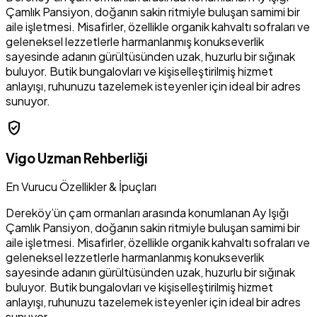
Çamlık Pansiyon, doğanın sakin ritmiyle buluşan samimi bir
aile işletmesi. Misafirler, özellikle organik kahvaltı sofraları ve
geleneksel lezzetlerle harmanlanmış konukseverlik
sayesinde adanın gürültüsünden uzak, huzurlu bir sığınak
buluyor. Butik bungalovları ve kişiselleştirilmiş hizmet
anlayışı, ruhunuzu tazelemek isteyenler için ideal bir adres
sunuyor.
verified_user
Vigo Uzman Rehberliği
En Vurucu Özellikler & İpuçları
Dereköy’ün çam ormanları arasında konumlanan Ay Işığı
Çamlık Pansiyon, doğanın sakin ritmiyle buluşan samimi bir
aile işletmesi. Misafirler, özellikle organik kahvaltı sofraları ve
geleneksel lezzetlerle harmanlanmış konukseverlik
sayesinde adanın gürültüsünden uzak, huzurlu bir sığınak
buluyor. Butik bungalovları ve kişiselleştirilmiş hizmet
anlayışı, ruhunuzu tazelemek isteyenler için ideal bir adres
sunuyor.