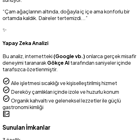
“Çam ağaçlarının altında, doğayla iç içe ama konforlu bir
ortamda kaldık. Daireler tertemizdi...”
✨
Yapay Zeka Analizi
Bu analiz, internetteki
(Google vb.)
onlarca gerçek misafir
deneyimi taranarak
Gökçe AI
tarafından saniyeler içinde
tarafsızca özetlenmiştir.
check_circle
Aile işletmesi sıcaklığı ve kişiselleştirilmiş hizmet
check_circle
Dereköy çamlıkları içinde izole ve huzurlu konum
check_circle
Organik kahvaltı ve geleneksel lezzetler ile güçlü
gastronomi kimliği
fact_check
Sunulan İmkanlar
3 özellik