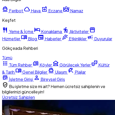
directions_boat
cloud
local_pharmacy
mosque
Feribot
Hava
Eczane
Namaz
Keşfet
restaurant
hotel
hiking
storefront
Yeme & İçme
Konaklama
Aktiviteler
menu_book
newspaper
celebration
campaign
Hizmetler
Blog
Haberler
Etkinlikler
Duyurular
Gökçeada Rehberi
Tümü
apps
holiday_village
museum
theater_comedy
Tüm Rehber
Köyler
Görülecek Yerler
Kültür
menu_book
directions_boat
beach_access
& Tarih
Genel Bilgiler
Ulaşım
Plajlar
store
person
İşletme Girişi
Bireysel Giriş
verified_user
Bu işletme size mi ait? Hemen ücretsiz sahiplenin ve
bilgilerinizi güncelleyin!
Ücretsiz Sahiplen