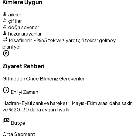
Kimlere Uygun
person
aileler
person
çiftler
person
doğa severler
person
huzur arayanlar
repeat
Misafirlerin
~%65 tekrar ziyaretçi
'i tekrar gelmeyi
planlıyor
explore
Ziyaret Rehberi
Gitmeden Önce Bilmeniz Gerekenler
schedule
En İyi Zaman
Haziran-Eylül canlı ve hareketli, Mayıs-Ekim arası daha sakin
ve %20-30 daha uygun fiyatlı
payments
Bütçe
Orta Segment