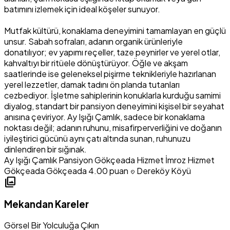
batımını izlemek için ideal köşeler sunuyor.
Mutfak kültürü, konaklama deneyimini tamamlayan en güçlü
unsur. Sabah sofraları, adanın organik ürünleriyle
donatılıyor; ev yapımı reçeller, taze peynirler ve yerel otlar,
kahvaltıyı bir ritüele dönüştürüyor. Öğle ve akşam
saatlerinde ise geleneksel pişirme teknikleriyle hazırlanan
yerel lezzetler, damak tadını ön planda tutanları
cezbediyor. İşletme sahiplerinin konuklarla kurduğu samimi
diyalog, standart bir pansiyon deneyimini kişisel bir seyahat
anısına çeviriyor. Ay Işığı Çamlık, sadece bir konaklama
noktası değil; adanın ruhunu, misafirperverliğini ve doğanın
iyileştirici gücünü aynı çatı altında sunan, ruhunuzu
dinlendiren bir sığınak.
Ay Işığı Çamlık Pansiyon
Gökçeada Hizmet
İmroz Hizmet
Gökçeada Gökçeada
4.00 puan
Dereköy Köyü
location_on
photo_library
Mekandan Kareler
Görsel Bir Yolculuğa Çıkın