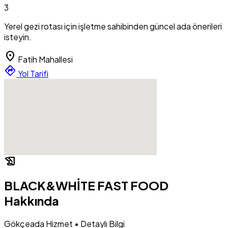
3
Yerel gezi rotası için işletme sahibinden güncel ada önerileri
isteyin.
location_on
Fatih Mahallesi
directions
Yol Tarifi
history_edu
BLACK&WHİTE FAST FOOD
Hakkında
Gökçeada Hizmet • Detaylı Bilgi