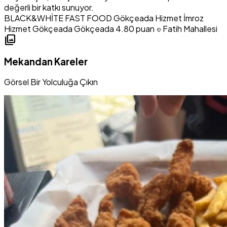
değerli bir katkı sunuyor.
BLACK&WHİTE FAST FOOD
Gökçeada Hizmet
İmroz
Hizmet
Gökçeada Gökçeada
4.80 puan
Fatih Mahallesi
location_on
photo_library
Mekandan Kareler
Görsel Bir Yolculuğa Çıkın