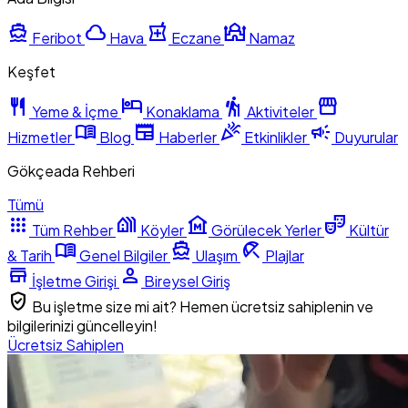
directions_boat
cloud
local_pharmacy
mosque
Feribot
Hava
Eczane
Namaz
Keşfet
restaurant
hotel
hiking
storefront
Yeme & İçme
Konaklama
Aktiviteler
menu_book
newspaper
celebration
campaign
Hizmetler
Blog
Haberler
Etkinlikler
Duyurular
Gökçeada Rehberi
Tümü
apps
holiday_village
museum
theater_comedy
Tüm Rehber
Köyler
Görülecek Yerler
Kültür
menu_book
directions_boat
beach_access
& Tarih
Genel Bilgiler
Ulaşım
Plajlar
store
person
İşletme Girişi
Bireysel Giriş
verified_user
Bu işletme size mi ait? Hemen ücretsiz sahiplenin ve
bilgilerinizi güncelleyin!
Ücretsiz Sahiplen