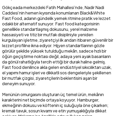
Gökçeada merkezdeki Fatih Mahallesi’nde, Nadir Nadi
Caddesi’nin hemen kıyısında konumlanan Black&White
Fast Food, adanın gündelik yemek ritmine pratik ve lezzet
odaklı bir alternatif sunuyor. Fast food kategorisinin
genellikle standartlaşmış dokusunu, yerel malzeme
hassasiyeti ve titiz bir mutfak disipliniyle yeniden
kurgulayan işletme, ziyaretçiyi ilk andan itibaren güvenilir bir
lezzet profiline ikna ediyor. Hijyen standartlarının gözle
görülür şekilde yüksek tutulduğu mekân, sadece hızlı bir
öğün geçiştirme noktası değil, adaya yeni ayak basanların
da gönül rahatlığıyla tercih ettiği bir durak haline gelmiş.
Fast food denilince akla gelen endüstriyel sıkıcılıktan uzak,
el yapımı hamur işleri ve dikkatli sos dengeleriyle şekillenen
bir mutfak çizgisi, ziyaretçilerin beklentisini aşan bir
deneyim sunuyor.
Menünün omurgasını oluşturan üç temel ürün, mekânın
karakterini net biçimde ortaya koyuyor. Hamburger,
ekmeğinin dokusu ve köftenin iç suluğuyla öne çıkarken;
kremalı tavuk, sosun kıvamı ve etin yumuşaklığıyla dikkat