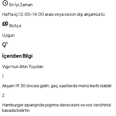
schedule
En İyi Zaman
Hafta içi 12:00-14:00 arası veya sezon dışı akşamüstü
payments
Bütçe
Uygun
tips_and_updates
İçeriden Bilgi
Vigo'nun Altın Tüyoları
1
Akşam 19:30 öncesi gelin, geç saatlerde menü kısıtlı olabilir.
2
Hamburger siparişinde pişirme derecesini ve sos tercihinizi
kasada belirtin.