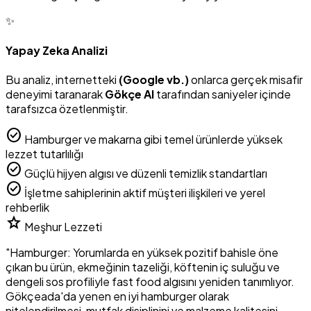
✨
Yapay Zeka Analizi
Bu analiz, internetteki
(Google vb.)
onlarca gerçek misafir
deneyimi taranarak
Gökçe AI
tarafından saniyeler içinde
tarafsızca özetlenmiştir.
check_circle
Hamburger ve makarna gibi temel ürünlerde yüksek
lezzet tutarlılığı
check_circle
Güçlü hijyen algısı ve düzenli temizlik standartları
check_circle
İşletme sahiplerinin aktif müşteri ilişkileri ve yerel
rehberlik
star
Meşhur Lezzeti
"Hamburger: Yorumlarda en yüksek pozitif bahisle öne
çıkan bu ürün, ekmeğinin tazeliği, köftenin iç suluğu ve
dengeli sos profiliyle fast food algısını yeniden tanımlıyor.
Gökçeada'da yenen en iyi hamburger olarak
nitelendirilmesi, mutfak disiplinini ve malzeme kalitesini