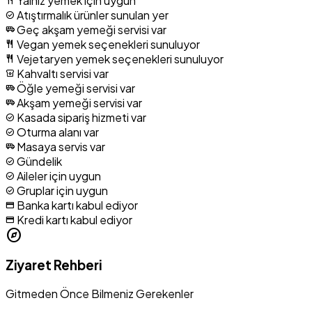
Yalnız yemek için uygun
restaurant
Atıştırmalık ürünler sunulan yer
check_circle
Geç akşam yemeği servisi var
airport_shuttle
Vegan yemek seçenekleri sunuluyor
restaurant
Vejetaryen yemek seçenekleri sunuluyor
restaurant
Kahvaltı servisi var
breakfast_dining
Öğle yemeği servisi var
airport_shuttle
Akşam yemeği servisi var
airport_shuttle
Kasada sipariş hizmeti var
check_circle
Oturma alanı var
check_circle
Masaya servis var
airport_shuttle
Gündelik
check_circle
Aileler için uygun
check_circle
Gruplar için uygun
check_circle
Banka kartı kabul ediyor
credit_card
Kredi kartı kabul ediyor
credit_card
explore
Ziyaret Rehberi
Gitmeden Önce Bilmeniz Gerekenler