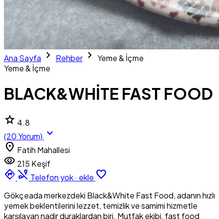
chevron_right
chevron_right
Ana Sayfa
Rehber
Yeme & İçme
Yeme & İçme
BLACK&WHİTE FAST FOOD
star
4.8
expand_more
(20 Yorum)
location_on
Fatih Mahallesi
visibility
215 Keşif
directions
phone_disabled
favorite_border
Telefon yok · ekle
Gökçeada merkezdeki Black&White Fast Food, adanın hızlı
yemek beklentilerini lezzet, temizlik ve samimi hizmetle
karşılayan nadir duraklardan biri. Mutfak ekibi, fast food