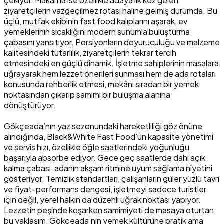
çekiyor. Makarna ise özellikle adaya ilk kez gelen
ziyaretçilerin vazgeçilmez rotası haline gelmiş durumda. Bu
üçlü, mutfak ekibinin fast food kalıplarını aşarak, ev
yemeklerinin sıcaklığını modern sunumla buluşturma
çabasını yansıtıyor. Porsiyonların doyuruculuğu ve malzeme
kalitesindeki tutarlılık, ziyaretçilerin tekrar tercih
etmesindeki en güçlü dinamik. İşletme sahiplerinin masalara
uğrayarak hem lezzet önerileri sunması hem de ada rotaları
konusunda rehberlik etmesi, mekânı sıradan bir yemek
noktasından çıkarıp samimi bir buluşma alanına
dönüştürüyor.
Gökçeada’nın yaz sezonundaki hareketliliği göz önüne
alındığında, Black&White Fast Food’un kapasite yönetimi
ve servis hızı, özellikle öğle saatlerindeki yoğunluğu
başarıyla absorbe ediyor. Gece geç saatlerde dahi açık
kalma çabası, adanın akşam ritmine uyum sağlama niyetini
gösteriyor. Temizlik standartları, çalışanların güler yüzlü tavrı
ve fiyat-performans dengesi, işletmeyi sadece turistler
için değil, yerel halkın da düzenli uğrak noktası yapıyor.
Lezzetin peşinde koşarken samimiyeti de masaya oturtan
bu yaklaşım, Gökçeada’nın yemek kültürüne pratik ama