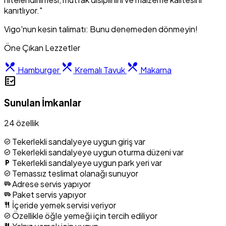
kanıtlıyor."
Vigo'nun kesin talimatı: Bunu denemeden dönmeyin!
Öne Çıkan Lezzetler
restaurant_menu
restaurant_menu
restaurant_menu
Hamburger
Kremalı Tavuk
Makarna
fact_check
Sunulan İmkanlar
24 özellik
Tekerlekli sandalyeye uygun giriş var
check_circle
Tekerlekli sandalyeye uygun oturma düzeni var
check_circle
Tekerlekli sandalyeye uygun park yeri var
local_parking
Temassız teslimat olanağı sunuyor
check_circle
Adrese servis yapıyor
airport_shuttle
Paket servis yapıyor
airport_shuttle
İçeride yemek servisi veriyor
restaurant
Özellikle öğle yemeği için tercih ediliyor
check_circle