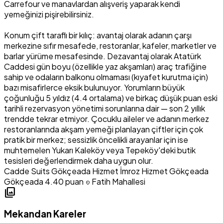
Carrefour ve manavlardan alışveriş yaparak kendi
yemeğinizi pişirebilirsiniz.
Konum çift taraflı bir kılıç: avantaj olarak adanın çarşı
merkezine sıfır mesafede, restoranlar, kafeler, marketler ve
barlar yürüme mesafesinde. Dezavantaj olarak Atatürk
Caddesi gün boyu (özellikle yaz akşamları) araç trafiğine
sahip ve odaların balkonu olmaması (kıyafet kurutma için)
bazı misafirlerce eksik bulunuyor. Yorumların büyük
çoğunluğu 5 yıldız (4.4 ortalama) ve birkaç düşük puan eski
tarihli rezervasyon yönetimi sorunlarına dair — son 2 yıllık
trendde tekrar etmiyor. Çocuklu aileler ve adanın merkez
restoranlarında akşam yemeği planlayan çiftler için çok
pratik bir merkez; sessizlik öncelikli arayanlar için ise
muhtemelen Yukarı Kaleköy veya Tepeköy'deki butik
tesisleri değerlendirmek daha uygun olur.
Cadde Suits
Gökçeada Hizmet
İmroz Hizmet
Gökçeada
Gökçeada
4.40 puan
Fatih Mahallesi
location_on
photo_library
Mekandan Kareler