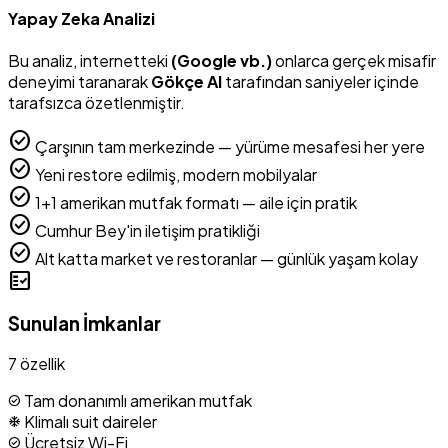
Yapay Zeka Analizi
Bu analiz, internetteki
(Google vb.)
onlarca gerçek misafir
deneyimi taranarak
Gökçe AI
tarafından saniyeler içinde
tarafsızca özetlenmiştir.
check_circle
Çarşının tam merkezinde — yürüme mesafesi her yere
check_circle
Yeni restore edilmiş, modern mobilyalar
check_circle
1+1 amerikan mutfak formatı — aile için pratik
check_circle
Cumhur Bey'in iletişim pratikliği
check_circle
Alt katta market ve restoranlar — günlük yaşam kolay
fact_check
Sunulan İmkanlar
7 özellik
Tam donanımlı amerikan mutfak
check_circle
Klimalı suit daireler
ac_unit
Ücretsiz Wi-Fi
check_circle