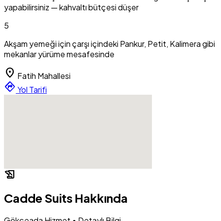
yapabilirsiniz — kahvaltı bütçesi düşer
5
Akşam yemeği için çarşı içindeki Pankur, Petit, Kalimera gibi
mekanlar yürüme mesafesinde
location_on
Fatih Mahallesi
directions
Yol Tarifi
history_edu
Cadde Suits Hakkında
Gökçeada Hizmet • Detaylı Bilgi