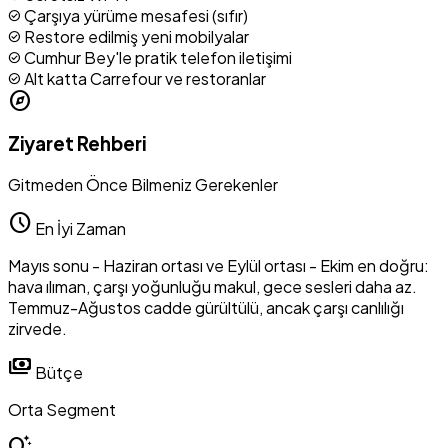
Çarşıya yürüme mesafesi (sıfır)
check_circle
Restore edilmiş yeni mobilyalar
check_circle
Cumhur Bey'le pratik telefon iletişimi
check_circle
Alt katta Carrefour ve restoranlar
check_circle
explore
Ziyaret Rehberi
Gitmeden Önce Bilmeniz Gerekenler
schedule
En İyi Zaman
Mayıs sonu - Haziran ortası ve Eylül ortası - Ekim en doğru:
hava ılıman, çarşı yoğunluğu makul, gece sesleri daha az.
Temmuz-Ağustos cadde gürültülü, ancak çarşı canlılığı
zirvede.
payments
Bütçe
Orta Segment
tips_and_updates