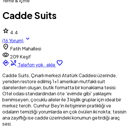
Yeme & İçme
Cadde Suits
star
4.4
expand_more
(16 Yorum)
location_on
Fatih Mahallesi
visibility
209 Keşif
directions
phone_disabled
favorite_border
Telefon yok · ekle
Cadde Suits, Çınarlı merkezi Atatürk Caddesi üzerinde,
yeniden restore edilmiş 1+1 amerikan mutfaklı suit
dairelerden oluşan, butik formatta bir konaklama tesisi.
Otel odası standardından öte 'evimde gibi' yaklaşımı
benimseyen, çocuklu aileler ile 3 kişilik gruplar için ideal bir
merkez tercih. Cumhur Bey'in iletişiminin pratikliği ve
odaların temizliği yorumlarda en çok övülen iki nokta; tesisin
ana zayıflığı ise cadde üzerindeki konumun getirdiği araç
sesi.