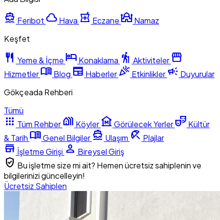
directions_boat
cloud
local_pharmacy
mosque
Feribot
Hava
Eczane
Namaz
Keşfet
restaurant
hotel
hiking
storefront
Yeme & İçme
Konaklama
Aktiviteler
menu_book
newspaper
celebration
campaign
Hizmetler
Blog
Haberler
Etkinlikler
Duyurular
Gökçeada Rehberi
Tümü
apps
holiday_village
museum
theater_comedy
Tüm Rehber
Köyler
Görülecek Yerler
Kültür
menu_book
directions_boat
beach_access
& Tarih
Genel Bilgiler
Ulaşım
Plajlar
store
person
İşletme Girişi
Bireysel Giriş
verified_user
Bu işletme size mi ait? Hemen ücretsiz sahiplenin ve
bilgilerinizi güncelleyin!
Ücretsiz Sahiplen