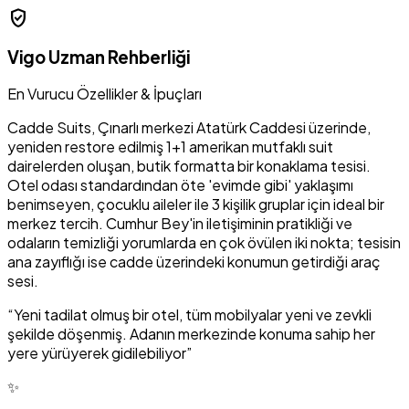
verified_user
Vigo Uzman Rehberliği
En Vurucu Özellikler & İpuçları
Cadde Suits, Çınarlı merkezi Atatürk Caddesi üzerinde,
yeniden restore edilmiş 1+1 amerikan mutfaklı suit
dairelerden oluşan, butik formatta bir konaklama tesisi.
Otel odası standardından öte 'evimde gibi' yaklaşımı
benimseyen, çocuklu aileler ile 3 kişilik gruplar için ideal bir
merkez tercih. Cumhur Bey'in iletişiminin pratikliği ve
odaların temizliği yorumlarda en çok övülen iki nokta; tesisin
ana zayıflığı ise cadde üzerindeki konumun getirdiği araç
sesi.
“Yeni tadilat olmuş bir otel, tüm mobilyalar yeni ve zevkli
şekilde döşenmiş. Adanın merkezinde konuma sahip her
yere yürüyerek gidilebiliyor”
✨