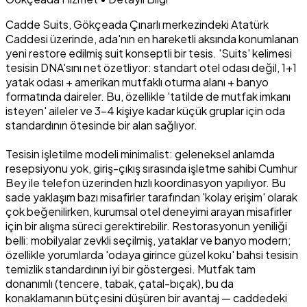
Cadde Suits, Gökçeada Çınarlı merkezindeki Atatürk
Caddesi üzerinde, ada'nın en hareketli aksında konumlanan
yeni restore edilmiş suit konseptli bir tesis. 'Suits' kelimesi
tesisin DNA'sını net özetliyor: standart otel odası değil, 1+1
yatak odası + amerikan mutfaklı oturma alanı + banyo
formatında daireler. Bu, özellikle 'tatilde de mutfak imkanı
isteyen' aileler ve 3-4 kişiye kadar küçük gruplar için oda
standardının ötesinde bir alan sağlıyor.
Tesisin işletilme modeli minimalist: geleneksel anlamda
resepsiyonu yok, giriş-çıkış sırasında işletme sahibi Cumhur
Bey ile telefon üzerinden hızlı koordinasyon yapılıyor. Bu
sade yaklaşım bazı misafirler tarafından 'kolay erişim' olarak
çok beğenilirken, kurumsal otel deneyimi arayan misafirler
için bir alışma süreci gerektirebilir. Restorasyonun yeniliği
belli: mobilyalar zevkli seçilmiş, yataklar ve banyo modern;
özellikle yorumlarda 'odaya girince güzel koku' bahsi tesisin
temizlik standardının iyi bir göstergesi. Mutfak tam
donanımlı (tencere, tabak, çatal-bıçak), bu da
konaklamanın bütçesini düşüren bir avantaj — caddedeki