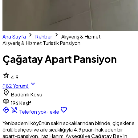
chevron_right
chevron_right
Ana Sayfa
Rehber
Alışveriş & Hizmet
Alışveriş & Hizmet
Turistik Pansiyon
Çağatay Apart Pansiyon
star
4.9
expand_more
(182 Yorum)
location_on
Bademli Köyü
visibility
196 Keşif
directions
phone_disabled
favorite_border
Telefon yok · ekle
Yenibademli köyünün sakin sokaklarından birinde, çiçeklerle
örülü bahçesi ve aile sıcaklığıyla 4.9 puanı hak eden bir
apart-pansiyon. Iraz Hanım, Ayşegül ve Çağatay Bey'in