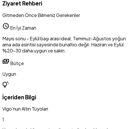
Ziyaret Rehberi
Gitmeden Önce Bilmeniz Gerekenler
schedule
En İyi Zaman
Mayıs sonu - Eylül başı arası ideal; Temmuz-Ağustos yoğun
ama ada esintisi sayesinde bunaltıcı değil. Haziran ve Eylül
%20-30 daha uygun ve sakin.
payments
Bütçe
Uygun
tips_and_updates
İçeriden Bilgi
Vigo'nun Altın Tüyoları
1