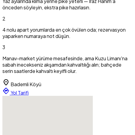
Yaz aylarında klima yerine pike yeterli — Iraz Hanım'a
önceden söyleyin, ekstra pike hazırlasın.
2
4 nolu apart yorumlarda en çok övülen oda; rezervasyon
yaparken numaraya not düşün.
3
Manav-market yürüme mesafesinde, ama Kuzu Limanı'na
sabah inecekseniz akşamdan kahvaltılığı alın; bahçede
serin saatlerde kahvaltı keyifli olur.
location_on
Bademli Köyü
directions
Yol Tarifi