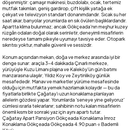
döşenmiştir: çamaşır makinesi, buzdolabı, ocak, tertemiz
mutfak takımları, geniş gardırop, çift kişilik yatağa ek
çekyat ve televizyon standart donanımdandır. Sıcak su her
saat akar, banyolar yorumlarda en sık övülen başlıklardandır.
Apartta klima bulunmaz; ancak Gökçeada'nın meşhur kuzey
rüzgârı odaları doğal olarak serinletir, deneyimli misafirlerin
neredeyse tamamı pikeyle uyumayı tavsiye eder. Otopark
sıkıntısı yoktur, mahalle güvenli ve sessizdir.
Konum açısından mekan, doğa ve merkez arasında iyi bir
denge sunar: araçla 3-4 dakikada Çınarlı merkeze,
yürüyüşle Kuzu Limanı plajına ve Kaleköy'ün gün batımı
manzarasına ulaşılır; Yıldız Koy ve Zeytinliköy günlük
mesafededir. Manav ve marketler yürüme mesafesinde
olduğu için mutfakta yemek hazırlamak kolaydır — bu da
fiyatlarla birlikte Çağatay'ı uzun konaklama planlayan
ailelerin gözdesi yapar. Yorumlarda 'seneye yine geliyoruz'
cümlesi ısrarla tekrarlanır; sahibinin notu kalan misafirlerin
önemli kısmı bir sonraki yaz için aynı apartı tutar.
Çağatay Apart Pansiyon
Gökçeada Konaklama
İmroz
Konaklama
Gökçeada Gökçeada
4.90 puan
Bademli
location_on