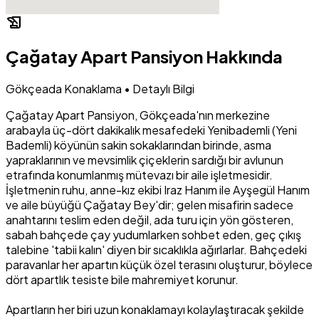
history_edu
Çağatay Apart Pansiyon Hakkında
Gökçeada Konaklama • Detaylı Bilgi
Çağatay Apart Pansiyon, Gökçeada'nın merkezine
arabayla üç-dört dakikalık mesafedeki Yenibademli (Yeni
Bademli) köyünün sakin sokaklarından birinde, asma
yapraklarının ve mevsimlik çiçeklerin sardığı bir avlunun
etrafında konumlanmış mütevazı bir aile işletmesidir.
İşletmenin ruhu, anne-kız ekibi Iraz Hanım ile Ayşegül Hanım
ve aile büyüğü Çağatay Bey'dir; gelen misafirin sadece
anahtarını teslim eden değil, ada turu için yön gösteren,
sabah bahçede çay yudumlarken sohbet eden, geç çıkış
talebine 'tabii kalın' diyen bir sıcaklıkla ağırlarlar. Bahçedeki
paravanlar her apartın küçük özel terasını oluşturur, böylece
dört apartlık tesiste bile mahremiyet korunur.
Apartların her biri uzun konaklamayı kolaylaştıracak şekilde