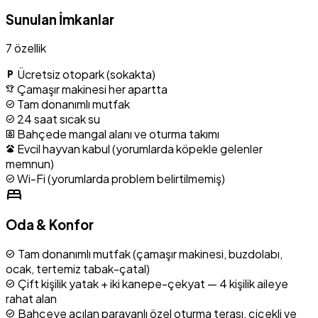
Sunulan İmkanlar
7 özellik
Ücretsiz otopark (sokakta)
local_parking
Çamaşır makinesi her apartta
laundry
Tam donanımlı mutfak
check_circle
24 saat sıcak su
check_circle
Bahçede mangal alanı ve oturma takımı
yard
Evcil hayvan kabul (yorumlarda köpekle gelenler
pets
memnun)
Wi-Fi (yorumlarda problem belirtilmemiş)
check_circle
bed
Oda & Konfor
Tam donanımlı mutfak (çamaşır makinesi, buzdolabı,
check_circle
ocak, tertemiz tabak-çatal)
Çift kişilik yatak + iki kanepe-çekyat — 4 kişilik aileye
check_circle
rahat alan
Bahçeye açılan paravanlı özel oturma terası, çiçekli ve
check_circle