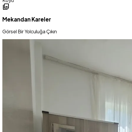
Köyü
photo_library
Mekandan Kareler
Görsel Bir Yolculuğa Çıkın