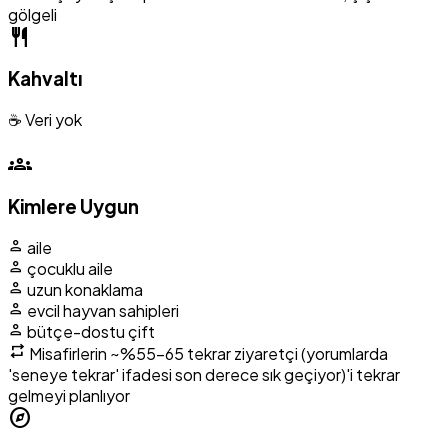
gölgeli
restaurant
Kahvaltı
☕ Veri yok
groups
Kimlere Uygun
person
aile
person
çocuklu aile
person
uzun konaklama
person
evcil hayvan sahipleri
person
bütçe-dostu çift
repeat
Misafirlerin
~%55-65 tekrar ziyaretçi (yorumlarda
'seneye tekrar' ifadesi son derece sık geçiyor)
'i tekrar
gelmeyi planlıyor
explore