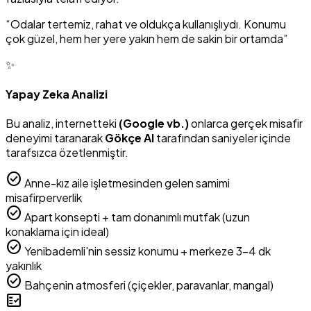
“Odalar tertemiz, rahat ve oldukça kullanışlıydı. Konumu
çok güzel, hem her yere yakın hem de sakin bir ortamda”
✨
Yapay Zeka Analizi
Bu analiz, internetteki
(Google vb.)
onlarca gerçek misafir
deneyimi taranarak
Gökçe AI
tarafından saniyeler içinde
tarafsızca özetlenmiştir.
check_circle
Anne-kız aile işletmesinden gelen samimi
misafirperverlik
check_circle
Apart konsepti + tam donanımlı mutfak (uzun
konaklama için ideal)
check_circle
Yenibademli'nin sessiz konumu + merkeze 3-4 dk
yakınlık
check_circle
Bahçenin atmosferi (çiçekler, paravanlar, mangal)
fact_check