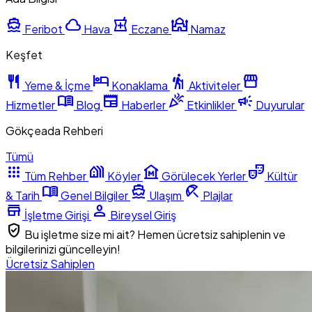
directions_boat
cloud
local_pharmacy
mosque
Feribot
Hava
Eczane
Namaz
Keşfet
restaurant
hotel
hiking
storefront
Yeme & İçme
Konaklama
Aktiviteler
menu_book
newspaper
celebration
campaign
Hizmetler
Blog
Haberler
Etkinlikler
Duyurular
Gökçeada Rehberi
Tümü
apps
holiday_village
museum
theater_comedy
Tüm Rehber
Köyler
Görülecek Yerler
Kültür
menu_book
directions_boat
beach_access
& Tarih
Genel Bilgiler
Ulaşım
Plajlar
store
person
İşletme Girişi
Bireysel Giriş
verified_user
Bu işletme size mi ait? Hemen ücretsiz sahiplenin ve
bilgilerinizi güncelleyin!
Ücretsiz Sahiplen