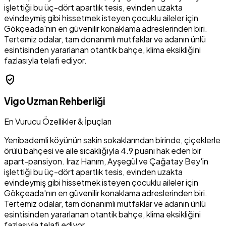
işlettiği bu üç-dört apartlık tesis, evinden uzakta
evindeymiş gibi hissetmek isteyen çocuklu aileler için
Gökçeada'nın en güvenilir konaklama adreslerinden biri.
Tertemiz odalar, tam donanımlı mutfaklar ve adanın ünlü
esintisinden yararlanan otantik bahçe, klima eksikliğini
fazlasıyla telafi ediyor.
verified_user
Vigo Uzman Rehberliği
En Vurucu Özellikler & İpuçları
Yenibademli köyünün sakin sokaklarından birinde, çiçeklerle
örülü bahçesi ve aile sıcaklığıyla 4.9 puanı hak eden bir
apart-pansiyon. Iraz Hanım, Ayşegül ve Çağatay Bey'in
işlettiği bu üç-dört apartlık tesis, evinden uzakta
evindeymiş gibi hissetmek isteyen çocuklu aileler için
Gökçeada'nın en güvenilir konaklama adreslerinden biri.
Tertemiz odalar, tam donanımlı mutfaklar ve adanın ünlü
esintisinden yararlanan otantik bahçe, klima eksikliğini
fazlasıyla telafi ediyor.