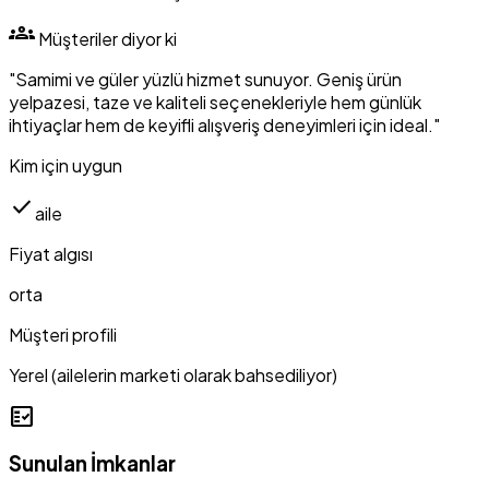
groups
Müşteriler diyor ki
"Samimi ve güler yüzlü hizmet sunuyor. Geniş ürün
yelpazesi, taze ve kaliteli seçenekleriyle hem günlük
ihtiyaçlar hem de keyifli alışveriş deneyimleri için ideal."
Kim için uygun
check
aile
Fiyat algısı
orta
Müşteri profili
Yerel (ailelerin marketi olarak bahsediliyor)
fact_check
Sunulan İmkanlar