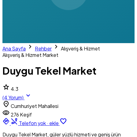
chevron_right
chevron_right
Ana Sayfa
Rehber
Alışveriş & Hizmet
Alışveriş & Hizmet
Market
Duygu Tekel Market
star
4.3
expand_more
(4 Yorum)
location_on
Cumhuriyet Mahallesi
visibility
276 Keşif
directions
phone_disabled
favorite_border
Telefon yok · ekle
Duygu Tekel Market, güler yüzlü hizmeti ve geniş ürün