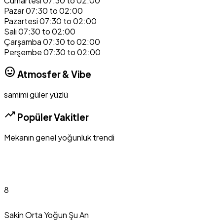
Cumartesi
07:30 to 02:00
Pazar
07:30 to 02:00
Pazartesi
07:30 to 02:00
Salı
07:30 to 02:00
Çarşamba
07:30 to 02:00
Perşembe
07:30 to 02:00
mood
Atmosfer & Vibe
samimi
güler yüzlü
trending_up
Popüler Vakitler
Mekanın genel yoğunluk trendi
8
Sakin
Orta
Yoğun
Şu An