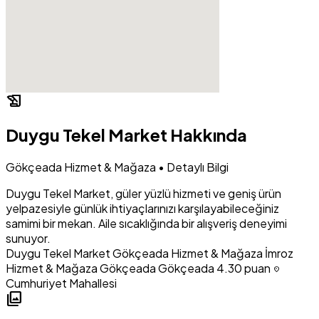
history_edu
Duygu Tekel Market Hakkında
Gökçeada Hizmet & Mağaza • Detaylı Bilgi
Duygu Tekel Market, güler yüzlü hizmeti ve geniş ürün
yelpazesiyle günlük ihtiyaçlarınızı karşılayabileceğiniz
samimi bir mekan. Aile sıcaklığında bir alışveriş deneyimi
sunuyor.
Duygu Tekel Market
Gökçeada Hizmet & Mağaza
İmroz
Hizmet & Mağaza
Gökçeada Gökçeada
4.30 puan
location_on
Cumhuriyet Mahallesi
photo_library