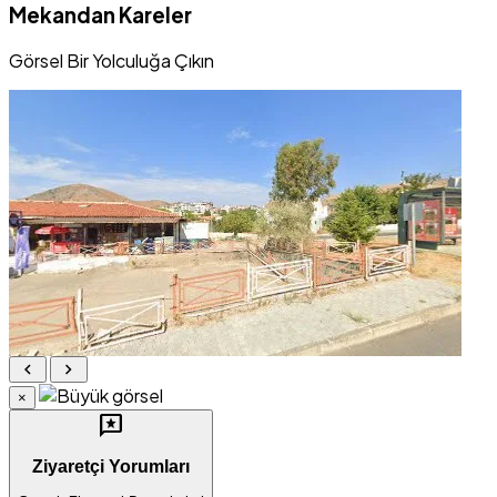
Mekandan Kareler
Görsel Bir Yolculuğa Çıkın
chevron_left
chevron_right
×
reviews
Ziyaretçi Yorumları