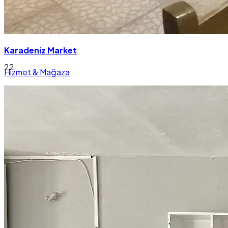
21
Karadeniz Market
22
Hizmet & Mağaza
23