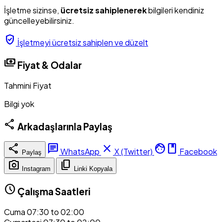
İşletme sizinse,
ücretsiz sahiplenerek
bilgileri kendiniz
güncelleyebilirsiniz.
verified_user
İşletmeyi ücretsiz sahiplen ve düzelt
payments
Fiyat & Odalar
Tahmini Fiyat
Bilgi yok
share
Arkadaşlarınla Paylaş
share
chat
close
facebook
WhatsApp
X (Twitter)
Facebook
Paylaş
photo_camera
content_copy
Instagram
Linki Kopyala
schedule
Çalışma Saatleri
Cuma
07:30 to 02:00