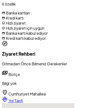
6 özellik
Banka kartları
credit_card
Kredi kartı
credit_card
Hızlı ziyaret
check_circle
Hızlı ziyaret için uygun
check_circle
Banka kartı kabul ediyor
credit_card
Kredi kartı kabul ediyor
credit_card
explore
Ziyaret Rehberi
Gitmeden Önce Bilmeniz Gerekenler
payments
Bütçe
Bilgi yok
location_on
Cumhuriyet Mahallesi
directions
Yol Tarifi