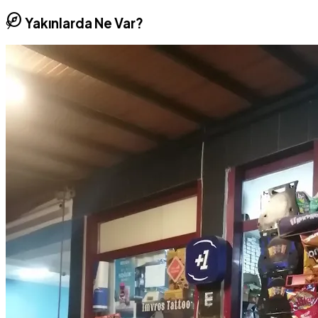
explore
Yakınlarda Ne Var?
9
10
11
12
13