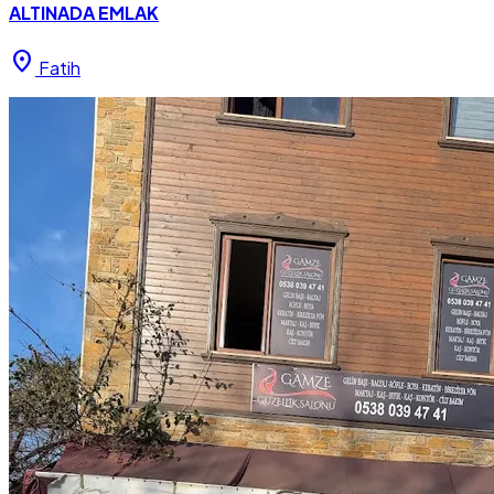
ALTINADA EMLAK
location_on
Fatih