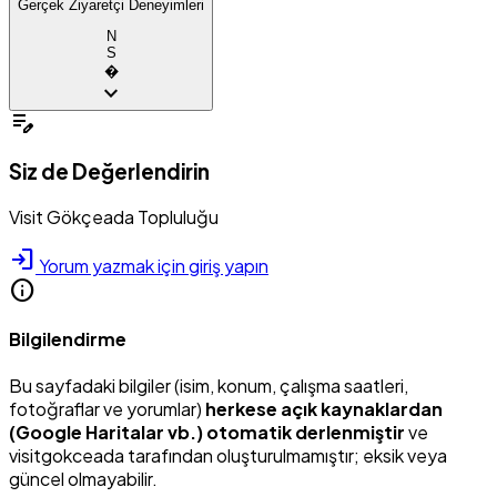
Gerçek Ziyaretçi Deneyimleri
N
S
�
expand_more
edit_note
Siz de Değerlendirin
Visit Gökçeada Topluluğu
login
Yorum yazmak için giriş yapın
info
Bilgilendirme
Bu sayfadaki bilgiler (isim, konum, çalışma saatleri,
fotoğraflar ve yorumlar)
herkese açık kaynaklardan
(Google Haritalar vb.) otomatik derlenmiştir
ve
visitgokceada tarafından oluşturulmamıştır; eksik veya
güncel olmayabilir.