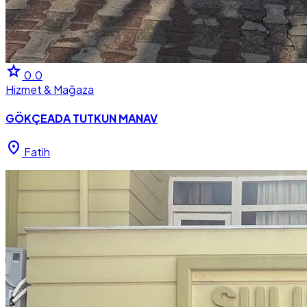
star
0.0
Hizmet & Mağaza
GÖKÇEADA TUTKUN MANAV
location_on
Fatih