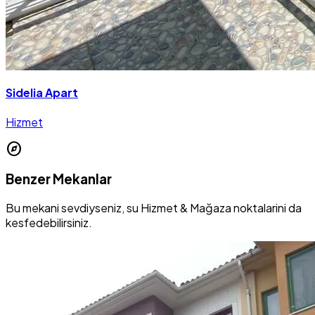
Sidelia Apart
Hizmet
explore
Benzer Mekanlar
Bu mekani sevdiyseniz, su Hizmet & Mağaza noktalarini da
kesfedebilirsiniz.