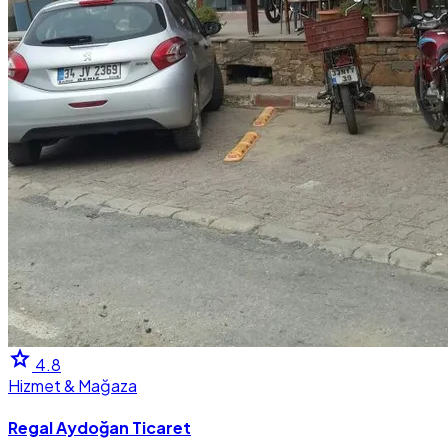
star
4.8
Hizmet & Mağaza
Regal Aydoğan Ticaret