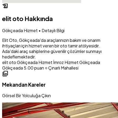
history_edu
elit oto Hakkında
Gökçeada Hizmet • Detaylı Bilgi
Elit Oto, Gökçeada'da araçlarınızın bakım ve onarım
ihtiyaçları için hizmet veren bir oto tamir atölyesidir.
Ada'daki araç sahiplerine güvenilir çözümler sunmayı
hedeflemektedir.
elit oto
Gökçeada Hizmet
İmroz Hizmet
Gökçeada
Gökçeada
5.00 puan
Çınarlı Mahallesi
location_on
photo_library
Mekandan Kareler
Görsel Bir Yolculuğa Çıkın