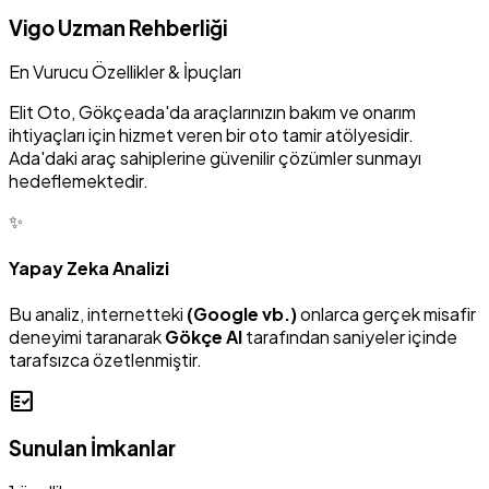
Vigo Uzman Rehberliği
En Vurucu Özellikler & İpuçları
Elit Oto, Gökçeada'da araçlarınızın bakım ve onarım
ihtiyaçları için hizmet veren bir oto tamir atölyesidir.
Ada'daki araç sahiplerine güvenilir çözümler sunmayı
hedeflemektedir.
✨
Yapay Zeka Analizi
Bu analiz, internetteki
(Google vb.)
onlarca gerçek misafir
deneyimi taranarak
Gökçe AI
tarafından saniyeler içinde
tarafsızca özetlenmiştir.
fact_check
Sunulan İmkanlar