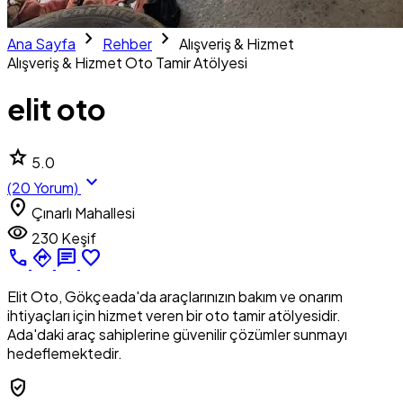
chevron_right
chevron_right
Ana Sayfa
Rehber
Alışveriş & Hizmet
Alışveriş & Hizmet
Oto Tamir Atölyesi
elit oto
star
5.0
expand_more
(20 Yorum)
location_on
Çınarlı Mahallesi
visibility
230 Keşif
call
directions
chat
favorite_border
Elit Oto, Gökçeada'da araçlarınızın bakım ve onarım
ihtiyaçları için hizmet veren bir oto tamir atölyesidir.
Ada'daki araç sahiplerine güvenilir çözümler sunmayı
hedeflemektedir.
verified_user