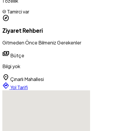
1 özellik
Tamirci var
check_circle
explore
Ziyaret Rehberi
Gitmeden Önce Bilmeniz Gerekenler
payments
Bütçe
Bilgi yok
location_on
Çınarlı Mahallesi
directions
Yol Tarifi