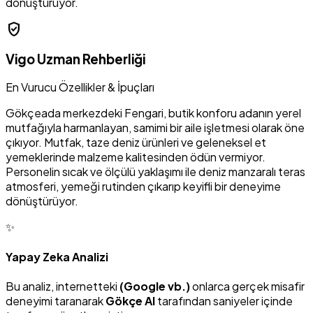
dönüştürüyor.
verified_user
Vigo Uzman Rehberliği
En Vurucu Özellikler & İpuçları
Gökçeada merkezdeki Fengari, butik konforu adanın yerel
mutfağıyla harmanlayan, samimi bir aile işletmesi olarak öne
çıkıyor. Mutfak, taze deniz ürünleri ve geleneksel et
yemeklerinde malzeme kalitesinden ödün vermiyor.
Personelin sıcak ve ölçülü yaklaşımı ile deniz manzaralı teras
atmosferi, yemeği rutinden çıkarıp keyifli bir deneyime
dönüştürüyor.
✨
Yapay Zeka Analizi
Bu analiz, internetteki
(Google vb.)
onlarca gerçek misafir
deneyimi taranarak
Gökçe AI
tarafından saniyeler içinde