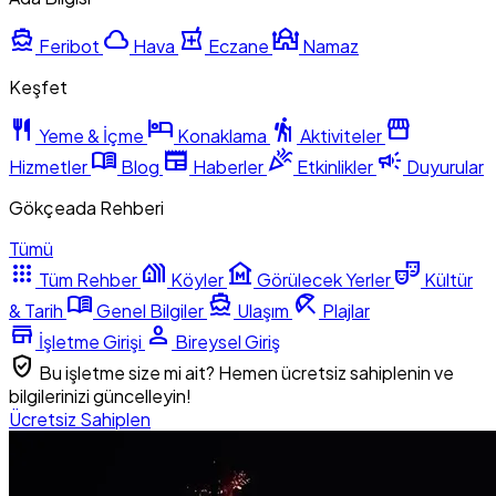
directions_boat
cloud
local_pharmacy
mosque
Feribot
Hava
Eczane
Namaz
Keşfet
restaurant
hotel
hiking
storefront
Yeme & İçme
Konaklama
Aktiviteler
menu_book
newspaper
celebration
campaign
Hizmetler
Blog
Haberler
Etkinlikler
Duyurular
Gökçeada Rehberi
Tümü
apps
holiday_village
museum
theater_comedy
Tüm Rehber
Köyler
Görülecek Yerler
Kültür
menu_book
directions_boat
beach_access
& Tarih
Genel Bilgiler
Ulaşım
Plajlar
store
person
İşletme Girişi
Bireysel Giriş
verified_user
Bu işletme size mi ait? Hemen ücretsiz sahiplenin ve
bilgilerinizi güncelleyin!
Ücretsiz Sahiplen