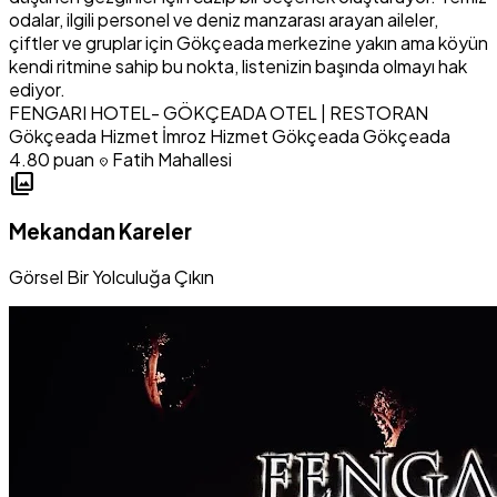
odalar, ilgili personel ve deniz manzarası arayan aileler,
çiftler ve gruplar için Gökçeada merkezine yakın ama köyün
kendi ritmine sahip bu nokta, listenizin başında olmayı hak
ediyor.
FENGARI HOTEL- GÖKÇEADA OTEL | RESTORAN
Gökçeada Hizmet
İmroz Hizmet
Gökçeada Gökçeada
4.80 puan
Fatih Mahallesi
location_on
photo_library
Mekandan Kareler
Görsel Bir Yolculuğa Çıkın