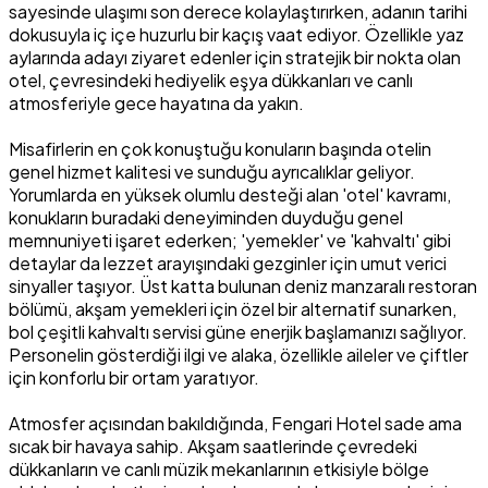
sayesinde ulaşımı son derece kolaylaştırırken, adanın tarihi
dokusuyla iç içe huzurlu bir kaçış vaat ediyor. Özellikle yaz
aylarında adayı ziyaret edenler için stratejik bir nokta olan
otel, çevresindeki hediyelik eşya dükkanları ve canlı
atmosferiyle gece hayatına da yakın.
Misafirlerin en çok konuştuğu konuların başında otelin
genel hizmet kalitesi ve sunduğu ayrıcalıklar geliyor.
Yorumlarda en yüksek olumlu desteği alan 'otel' kavramı,
konukların buradaki deneyiminden duyduğu genel
memnuniyeti işaret ederken; 'yemekler' ve 'kahvaltı' gibi
detaylar da lezzet arayışındaki gezginler için umut verici
sinyaller taşıyor. Üst katta bulunan deniz manzaralı restoran
bölümü, akşam yemekleri için özel bir alternatif sunarken,
bol çeşitli kahvaltı servisi güne enerjik başlamanızı sağlıyor.
Personelin gösterdiği ilgi ve alaka, özellikle aileler ve çiftler
için konforlu bir ortam yaratıyor.
Atmosfer açısından bakıldığında, Fengari Hotel sade ama
sıcak bir havaya sahip. Akşam saatlerinde çevredeki
dükkanların ve canlı müzik mekanlarının etkisiyle bölge