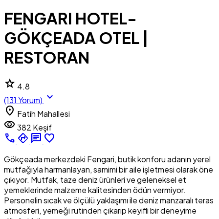
FENGARI HOTEL-
GÖKÇEADA OTEL |
RESTORAN
star
4.8
expand_more
(131 Yorum)
location_on
Fatih Mahallesi
visibility
382 Keşif
call
directions
chat
favorite_border
Gökçeada merkezdeki Fengari, butik konforu adanın yerel
mutfağıyla harmanlayan, samimi bir aile işletmesi olarak öne
çıkıyor. Mutfak, taze deniz ürünleri ve geleneksel et
yemeklerinde malzeme kalitesinden ödün vermiyor.
Personelin sıcak ve ölçülü yaklaşımı ile deniz manzaralı teras
atmosferi, yemeği rutinden çıkarıp keyifli bir deneyime