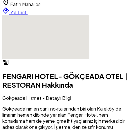
location_on
Fatih Mahallesi
directions
Yol Tarifi
history_edu
FENGARI HOTEL- GÖKÇEADA OTEL |
RESTORAN Hakkında
Gökçeada Hizmet • Detaylı Bilgi
Gökçeada'nın en canlı noktalarından biri olan Kaleköy'de,
limanın hemen dibinde yer alan Fengari Hotel, hem
konaklama hem de yeme içme ihtiyaçlarınız için merkezi bir
adres olarak öne çıkıyor. İşletme, denize sıfır konumu