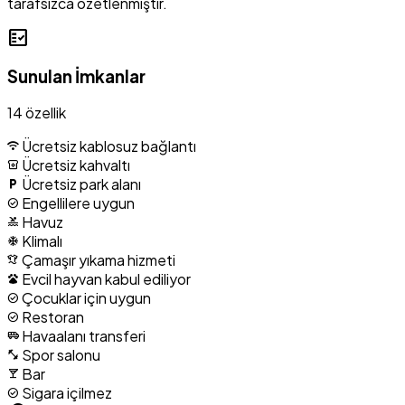
tarafsızca özetlenmiştir.
fact_check
Sunulan İmkanlar
14 özellik
Ücretsiz kablosuz bağlantı
wifi
Ücretsiz kahvaltı
breakfast_dining
Ücretsiz park alanı
local_parking
Engellilere uygun
check_circle
Havuz
pool
Klimalı
ac_unit
Çamaşır yıkama hizmeti
laundry
Evcil hayvan kabul ediliyor
pets
Çocuklar için uygun
check_circle
Restoran
check_circle
Havaalanı transferi
airport_shuttle
Spor salonu
fitness_center
Bar
local_bar
Sigara içilmez
check_circle