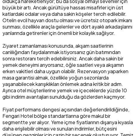
oldukça hareketleniyor; bu da sosyal olmayı sevenler için
büyük bir artı. Ancak gürültüye hassas misafirler için üst
katlardaki odalar veya daha sakin köşeler tercih edilebilir.
Otelin evcil hayvan dostu olması ve ücretsiz otopark imkanı
sunması, özellikle araçla gelenler ve dört ayaklı arkadaşlarını
yanlarında getirenler için önemli bir kolaylık sağlıyor.
Ziyaret zamanlaması konusunda, akşam saatlerinin
canlılığından faydalanmak istiyorsanız gün batımından
sonra restoranı tercih edebilirsiniz. Ancak daha sakin bir
yemek deneyimi arıyorsanız, öğle saatleri veya akşamın
erken vakitleri daha uygun olabilir. Rezervasyon yaparken
masa garantisi almak, özellikle yoğun sezonlarda
yaşanabilecek karışıklıkları önlemek adına kritik bir adım.
Ayrıca otel müşterilerine yemek ve içeceklerde yüzde 10
gibi indirim avantajları sunulduğu da gözlerden kaçmıyor.
Fiyat performans dengesi açısından değerlendirildiğinde,
Fengari Hotel bölge standartlarına göre makul bir
segmentte yer alıyor. Yeme içme fiyatlarının dışarıya kıyasla
daha erişilebilir olması ve sunulan indirimler, bütçesini
düşünen gezginler için cazip bir seçenek oluşturuyor. Temiz