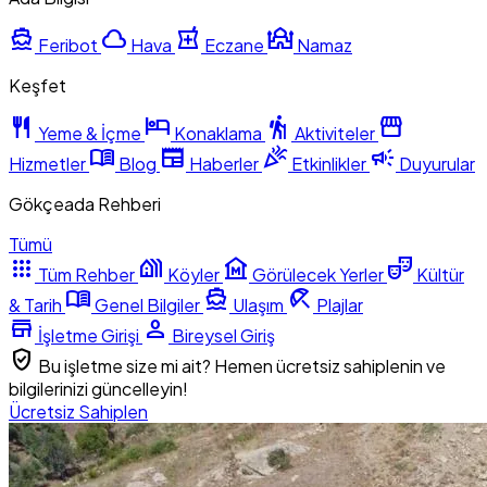
directions_boat
cloud
local_pharmacy
mosque
Feribot
Hava
Eczane
Namaz
Keşfet
restaurant
hotel
hiking
storefront
Yeme & İçme
Konaklama
Aktiviteler
menu_book
newspaper
celebration
campaign
Hizmetler
Blog
Haberler
Etkinlikler
Duyurular
Gökçeada Rehberi
Tümü
apps
holiday_village
museum
theater_comedy
Tüm Rehber
Köyler
Görülecek Yerler
Kültür
menu_book
directions_boat
beach_access
& Tarih
Genel Bilgiler
Ulaşım
Plajlar
store
person
İşletme Girişi
Bireysel Giriş
verified_user
Bu işletme size mi ait? Hemen ücretsiz sahiplenin ve
bilgilerinizi güncelleyin!
Ücretsiz Sahiplen