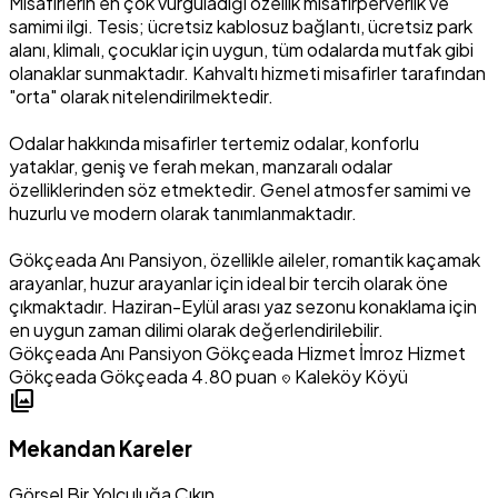
Misafirlerin en çok vurguladığı özellik misafirperverlik ve
samimi ilgi. Tesis; ücretsiz kablosuz bağlantı, ücretsiz park
alanı, klimalı, çocuklar için uygun, tüm odalarda mutfak gibi
olanaklar sunmaktadır. Kahvaltı hizmeti misafirler tarafından
"orta" olarak nitelendirilmektedir.
Odalar hakkında misafirler tertemiz odalar, konforlu
yataklar, geniş ve ferah mekan, manzaralı odalar
özelliklerinden söz etmektedir. Genel atmosfer samimi ve
huzurlu ve modern olarak tanımlanmaktadır.
Gökçeada Anı Pansiyon, özellikle aileler, romantik kaçamak
arayanlar, huzur arayanlar için ideal bir tercih olarak öne
çıkmaktadır. Haziran-Eylül arası yaz sezonu konaklama için
en uygun zaman dilimi olarak değerlendirilebilir.
Gökçeada Anı Pansiyon
Gökçeada Hizmet
İmroz Hizmet
Gökçeada Gökçeada
4.80 puan
Kaleköy Köyü
location_on
photo_library
Mekandan Kareler
Görsel Bir Yolculuğa Çıkın