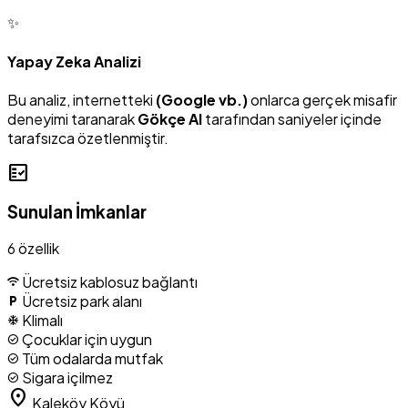
✨
Yapay Zeka Analizi
Bu analiz, internetteki
(Google vb.)
onlarca gerçek misafir
deneyimi taranarak
Gökçe AI
tarafından saniyeler içinde
tarafsızca özetlenmiştir.
fact_check
Sunulan İmkanlar
6 özellik
Ücretsiz kablosuz bağlantı
wifi
Ücretsiz park alanı
local_parking
Klimalı
ac_unit
Çocuklar için uygun
check_circle
Tüm odalarda mutfak
check_circle
Sigara içilmez
check_circle
location_on
Kaleköy Köyü