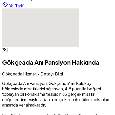
directions
Yol Tarifi
history_edu
Gökçeada Anı Pansiyon Hakkında
Gökçeada Hizmet • Detaylı Bilgi
Gökçeada Anı Pansiyon, Gökçeada'nın Kaleköy
bölgesinde misafirlerini ağırlayan, 4.8 puan ile beğeni
toplayan bir konaklama tesisidir. 63 gerçek misafir
değerlendirmesiyle, adanın en çok tercih edilen mekanları
arasında yer almaktadır.