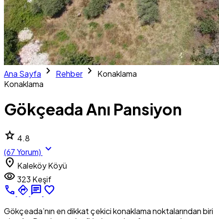
chevron_right
chevron_right
Ana Sayfa
Rehber
Konaklama
Konaklama
Gökçeada Anı Pansiyon
star
4.8
expand_more
(67 Yorum)
location_on
Kaleköy Köyü
visibility
323 Keşif
call
directions
chat
favorite_border
Gökçeada’nın en dikkat çekici konaklama noktalarından biri