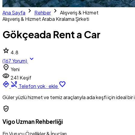
chevron_right
chevron_right
Ana Sayfa
Rehber
Alışveriş & Hizmet
Alışveriş & Hizmet
Araba Kiralama Şirketi
Gökçeada Rent a Car
star
4.8
expand_more
(167 Yorum)
location_on
Yeni
visibility
241 Keşif
directions
phone_disabled
favorite_border
Telefon yok · ekle
Güler yüzlü hizmet ve temiz araçlarıyla ada keşfi için ideal bir 
verified_user
Vigo Uzman Rehberliği
En Vurucu Özellikler & İpuçları