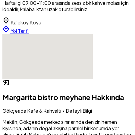
Hafta içi 09:00-11:00 arasında sessiz bir kahve molası için
idealdir, kalabalıktan uzak oturabilirsiniz.
location_on
Kaleköy Köyü
directions
Yol Tarifi
history_edu
Margarita bistro meyhane Hakkında
Gökçeada Kafe & Kahvaltı • Detaylı Bilgi
Mekân, Gökçeada merkez sınırlarında denizin hemen
kıyısında, adanın doğal akışına paralel bir konumda yer
alıyor. Fatih Mahallesi’nin sahil hattında, turistik gösterişten