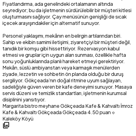
Fiyatlandırma, ada genelindeki ortalamanın altında
seyrediyor; bu da işletmenin sürdürülebilir bir müşteri kitlesi
oluşturmasını sağlıyor. Çay menüsünün genişliği de sıcak
içecek arayışındakiler için alternatif sunuyor.
Personel yaklaşımı, mekânın en belirgin artılarından biri.
Sahip ve ekibin samimi iletişimi, ziyaretçiyi bir müşteri değil,
tanıdık bir komşu gibi hissettiriyor. Rezervasyon kabul
etmesi ve gruplar için uygun alan sunması, özellikle hafta
sonu yoğunluklarında planlı hareket etmeyi gerektiriyor.
Mekân, süslü ambiyanstan veya karmaşık menülerden
ziyade, lezzetin ve sohbetin ön planda olduğu bir duruş
sergiliyor. Gökçeada’nın doğal ritmine uyum sağlayan,
sadeliğiyle güven veren bir kafe deneyimi sunuyor. Masaya
servis düzeni ve temizlik standartları, işletmenin kurumsal
disiplinini yansıtıyor.
Margarita bistro meyhane
Gökçeada Kafe & Kahvaltı
İmroz
Kafe & Kahvaltı
Gökçeada Gökçeada
4.50 puan
location_on
Kaleköy Köyü
photo_library