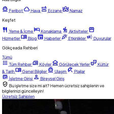
directions_boat
cloud
local_pharmacy
mosque
Feribot
Hava
Eczane
Namaz
Keşfet
restaurant
hotel
hiking
storefront
Yeme & İçme
Konaklama
Aktiviteler
menu_book
newspaper
celebration
campaign
Hizmetler
Blog
Haberler
Etkinlikler
Duyurular
Gökçeada Rehberi
Tümü
apps
holiday_village
museum
theater_comedy
Tüm Rehber
Köyler
Görülecek Yerler
Kültür
menu_book
directions_boat
beach_access
& Tarih
Genel Bilgiler
Ulaşım
Plajlar
store
person
İşletme Girişi
Bireysel Giriş
verified_user
Bu işletme size mi ait? Hemen ücretsiz sahiplenin ve
bilgilerinizi güncelleyin!
Ücretsiz Sahiplen