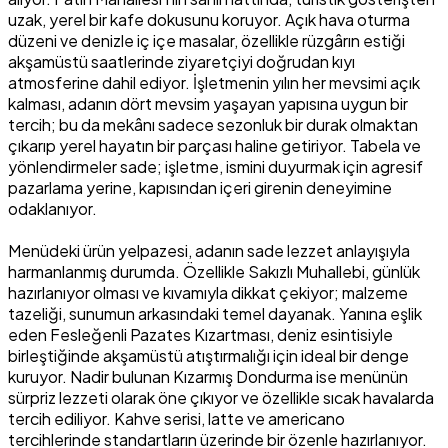
uzak, yerel bir kafe dokusunu koruyor. Açık hava oturma
düzeni ve denizle iç içe masalar, özellikle rüzgârın estiği
akşamüstü saatlerinde ziyaretçiyi doğrudan kıyı
atmosferine dahil ediyor. İşletmenin yılın her mevsimi açık
kalması, adanın dört mevsim yaşayan yapısına uygun bir
tercih; bu da mekânı sadece sezonluk bir durak olmaktan
çıkarıp yerel hayatın bir parçası haline getiriyor. Tabela ve
yönlendirmeler sade; işletme, ismini duyurmak için agresif
pazarlama yerine, kapısından içeri girenin deneyimine
odaklanıyor.
Menüdeki ürün yelpazesi, adanın sade lezzet anlayışıyla
harmanlanmış durumda. Özellikle Sakızlı Muhallebi, günlük
hazırlanıyor olması ve kıvamıyla dikkat çekiyor; malzeme
tazeliği, sunumun arkasındaki temel dayanak. Yanına eşlik
eden Fesleğenli Pazates Kızartması, deniz esintisiyle
birleştiğinde akşamüstü atıştırmalığı için ideal bir denge
kuruyor. Nadir bulunan Kızarmış Dondurma ise menünün
sürpriz lezzeti olarak öne çıkıyor ve özellikle sıcak havalarda
tercih ediliyor. Kahve serisi, latte ve americano
tercihlerinde standartların üzerinde bir özenle hazırlanıyor.