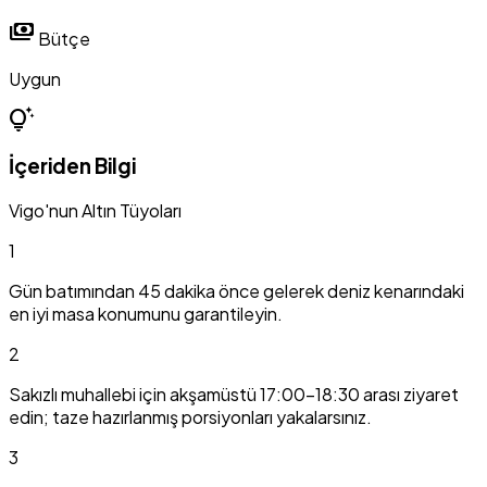
payments
Bütçe
Uygun
tips_and_updates
İçeriden Bilgi
Vigo'nun Altın Tüyoları
1
Gün batımından 45 dakika önce gelerek deniz kenarındaki
en iyi masa konumunu garantileyin.
2
Sakızlı muhallebi için akşamüstü 17:00-18:30 arası ziyaret
edin; taze hazırlanmış porsiyonları yakalarsınız.
3