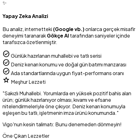
✨
Yapay Zeka Analizi
Bu analiz, internetteki
(Google vb.)
onlarca gerçek misafir
deneyimi taranarak
Gökçe AI
tarafından saniyeler içinde
tarafsızca özetlenmiştir.
check_circle
Günlük hazırlanan muhallebi ve tatlı serisi
check_circle
Deniz kenarı konumu ve doğal gün batımı manzarası
check_circle
Ada standartlarında uygun fiyat-performans oranı
star
Meşhur Lezzeti
"Sakızlı Muhallebi. Yorumlarda en yüksek pozitif bahis alan
ürün; günlük hazırlanıyor olması, kıvamı ve efsane
nitelendirmeleriyle öne çıkıyor. Deniz kenarı konumuyla
eşleşen bu tatlı, işletmenin imza ürünü konumunda."
Vigo'nun kesin talimatı: Bunu denemeden dönmeyin!
Öne Çıkan Lezzetler