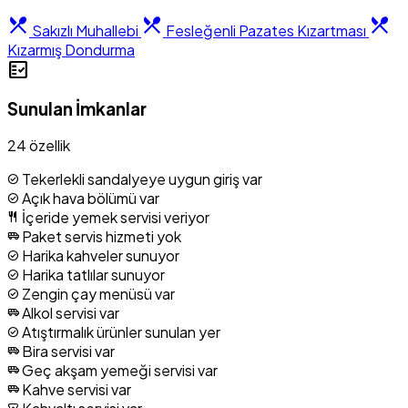
restaurant_menu
restaurant_menu
restaurant_menu
Sakızlı Muhallebi
Fesleğenli Pazates Kızartması
Kızarmış Dondurma
fact_check
Sunulan İmkanlar
24 özellik
Tekerlekli sandalyeye uygun giriş var
check_circle
Açık hava bölümü var
check_circle
İçeride yemek servisi veriyor
restaurant
Paket servis hizmeti yok
airport_shuttle
Harika kahveler sunuyor
check_circle
Harika tatlılar sunuyor
check_circle
Zengin çay menüsü var
check_circle
Alkol servisi var
airport_shuttle
Atıştırmalık ürünler sunulan yer
check_circle
Bira servisi var
airport_shuttle
Geç akşam yemeği servisi var
airport_shuttle
Kahve servisi var
airport_shuttle