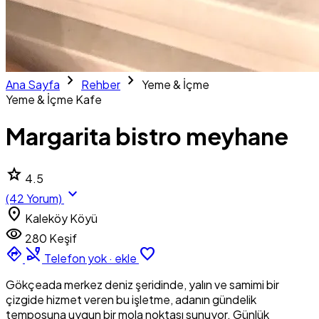
chevron_right
chevron_right
Ana Sayfa
Rehber
Yeme & İçme
Yeme & İçme
Kafe
Margarita bistro meyhane
star
4.5
expand_more
(42 Yorum)
location_on
Kaleköy Köyü
visibility
280 Keşif
directions
phone_disabled
favorite_border
Telefon yok · ekle
Gökçeada merkez deniz şeridinde, yalın ve samimi bir
çizgide hizmet veren bu işletme, adanın gündelik
temposuna uygun bir mola noktası sunuyor. Günlük