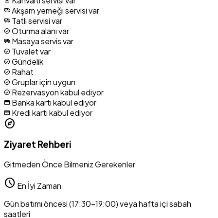
Kahvaltı servisi var
breakfast_dining
Akşam yemeği servisi var
airport_shuttle
Tatlı servisi var
airport_shuttle
Oturma alanı var
check_circle
Masaya servis var
airport_shuttle
Tuvalet var
check_circle
Gündelik
check_circle
Rahat
check_circle
Gruplar için uygun
check_circle
Rezervasyon kabul ediyor
check_circle
Banka kartı kabul ediyor
credit_card
Kredi kartı kabul ediyor
credit_card
explore
Ziyaret Rehberi
Gitmeden Önce Bilmeniz Gerekenler
schedule
En İyi Zaman
Gün batımı öncesi (17:30-19:00) veya hafta içi sabah
saatleri