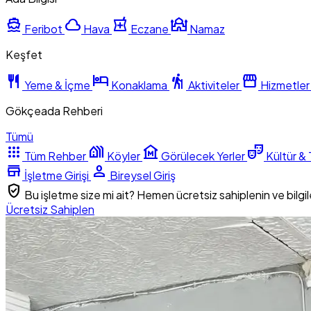
directions_boat
cloud
local_pharmacy
mosque
Feribot
Hava
Eczane
Namaz
Keşfet
restaurant
hotel
hiking
storefront
Yeme & İçme
Konaklama
Aktiviteler
Hizmetler
Gökçeada Rehberi
Tümü
apps
holiday_village
museum
theater_comedy
Tüm Rehber
Köyler
Görülecek Yerler
Kültür & 
store
person
İşletme Girişi
Bireysel Giriş
verified_user
Bu işletme size mi ait? Hemen ücretsiz sahiplenin ve bilgile
Ücretsiz Sahiplen