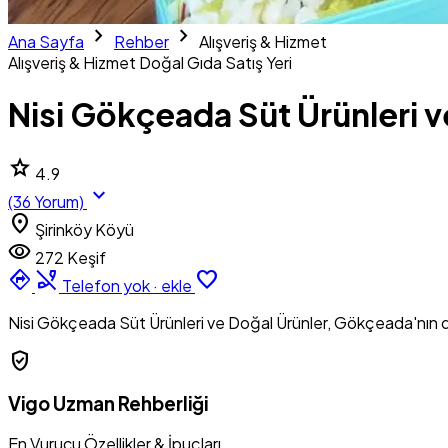
chevron_right
chevron_right
Ana Sayfa
Rehber
Alışveriş & Hizmet
Alışveriş & Hizmet
Doğal Gıda Satış Yeri
Nisi Gökçeada Süt Ürünleri v
star
4.9
expand_more
(36 Yorum)
location_on
Şirinköy Köyü
visibility
272 Keşif
directions
phone_disabled
favorite_border
Telefon yok · ekle
Nisi Gökçeada Süt Ürünleri ve Doğal Ürünler, Gökçeada'nın doğ
verified_user
Vigo Uzman Rehberliği
En Vurucu Özellikler & İpuçları