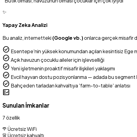
“Butik olması, havuzunun olması çocuklar için çok iyiydi”
✨
Yapay Zeka Analizi
Bu analiz, internetteki
(Google vb.)
onlarca gerçek misafir 
check_circle
Esentepe'nin yüksek konumundan açılan kesintisiz Ege 
check_circle
Açık havuzun çocuklu aileler için işlevselliği
check_circle
Yeni işletmenin proaktif misafir ilişkileri yaklaşımı
check_circle
Evcil hayvan dostu pozisyonlanma — adada bu segment 
check_circle
Bahçeden tarladan kahvaltıya 'farm-to-table' anlatısı
fact_check
Sunulan İmkanlar
7 özellik
Ücretsiz WiFi
wifi
Ücretsiz kahvaltı
breakfast_dining