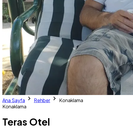
chevron_right
chevron_right
Ana Sayfa
Rehber
Konaklama
Konaklama
Teras Otel