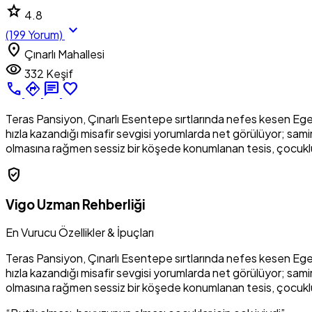
star
4.8
expand_more
(199 Yorum)
location_on
Çınarlı Mahallesi
visibility
332 Keşif
call
directions
chat
favorite_border
Teras Pansiyon, Çınarlı Esentepe sırtlarında nefes kesen Ege
hızla kazandığı misafir sevgisi yorumlarda net görülüyor; sam
olmasına rağmen sessiz bir köşede konumlanan tesis, çocuklu a
verified_user
Vigo Uzman Rehberliği
En Vurucu Özellikler & İpuçları
Teras Pansiyon, Çınarlı Esentepe sırtlarında nefes kesen Ege
hızla kazandığı misafir sevgisi yorumlarda net görülüyor; sam
olmasına rağmen sessiz bir köşede konumlanan tesis, çocuklu a