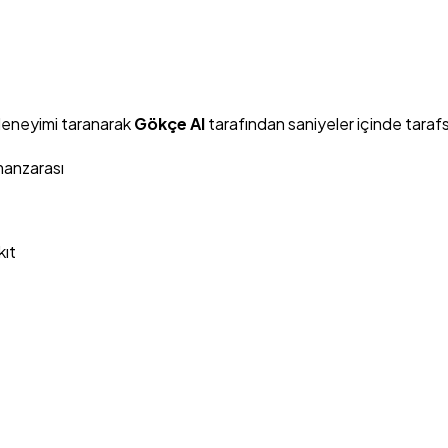
deneyimi taranarak
Gökçe AI
tarafından saniyeler içinde tarafs
manzarası
kıt