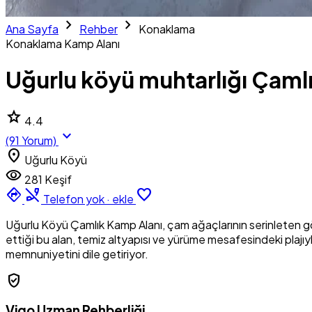
chevron_right
chevron_right
Ana Sayfa
Rehber
Konaklama
Konaklama
Kamp Alanı
Uğurlu köyü muhtarlığı Çaml
star
4.4
expand_more
(91 Yorum)
location_on
Uğurlu Köyü
visibility
281 Keşif
directions
phone_disabled
favorite_border
Telefon yok · ekle
Uğurlu Köyü Çamlık Kamp Alanı, çam ağaçlarının serinleten gö
ettiği bu alan, temiz altyapısı ve yürüme mesafesindeki plajıyla
memnuniyetini dile getiriyor.
verified_user
Vigo Uzman Rehberliği