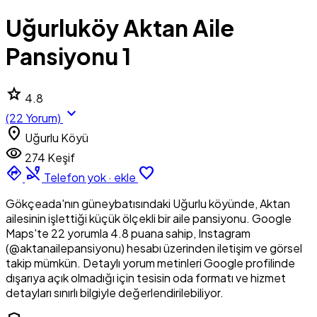
Uğurluköy Aktan Aile
Pansiyonu 1
star
4.8
expand_more
(22 Yorum)
location_on
Uğurlu Köyü
visibility
274 Keşif
directions
phone_disabled
favorite_border
Telefon yok · ekle
Gökçeada'nın güneybatısındaki Uğurlu köyünde, Aktan
ailesinin işlettiği küçük ölçekli bir aile pansiyonu. Google
Maps'te 22 yorumla 4.8 puana sahip, Instagram
(@aktanailepansiyonu) hesabı üzerinden iletişim ve görsel
takip mümkün. Detaylı yorum metinleri Google profilinde
dışarıya açık olmadığı için tesisin oda formatı ve hizmet
detayları sınırlı bilgiyle değerlendirilebiliyor.