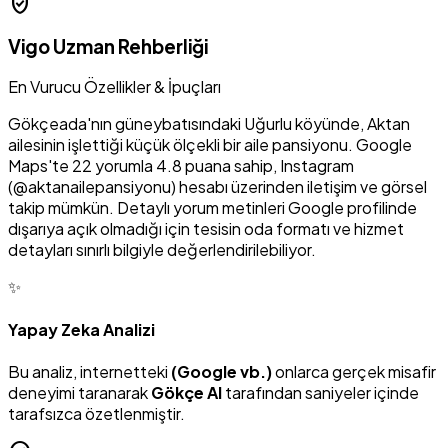
verified_user
Vigo Uzman Rehberliği
En Vurucu Özellikler & İpuçları
Gökçeada'nın güneybatısındaki Uğurlu köyünde, Aktan
ailesinin işlettiği küçük ölçekli bir aile pansiyonu. Google
Maps'te 22 yorumla 4.8 puana sahip, Instagram
(@aktanailepansiyonu) hesabı üzerinden iletişim ve görsel
takip mümkün. Detaylı yorum metinleri Google profilinde
dışarıya açık olmadığı için tesisin oda formatı ve hizmet
detayları sınırlı bilgiyle değerlendirilebiliyor.
✨
Yapay Zeka Analizi
Bu analiz, internetteki
(Google vb.)
onlarca gerçek misafir
deneyimi taranarak
Gökçe AI
tarafından saniyeler içinde
tarafsızca özetlenmiştir.