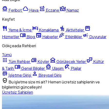
directions_boat
cloud
local_pharmacy
mosque
Feribot
Hava
Eczane
Namaz
Keşfet
restaurant
hotel
hiking
storefront
Yeme & İçme
Konaklama
Aktiviteler
menu_book
newspaper
celebration
campaign
Hizmetler
Blog
Haberler
Etkinlikler
Duyurular
Gökçeada Rehberi
Tümü
apps
holiday_village
museum
theater_comedy
Tüm Rehber
Köyler
Görülecek Yerler
Kültür
menu_book
directions_boat
beach_access
& Tarih
Genel Bilgiler
Ulaşım
Plajlar
store
person
İşletme Girişi
Bireysel Giriş
verified_user
Bu işletme size mi ait? Hemen ücretsiz sahiplenin ve
bilgilerinizi güncelleyin!
Ücretsiz Sahiplen