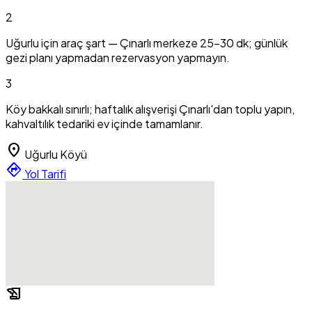
2
Uğurlu için araç şart — Çınarlı merkeze 25-30 dk; günlük
gezi planı yapmadan rezervasyon yapmayın.
3
Köy bakkalı sınırlı; haftalık alışverişi Çınarlı'dan toplu yapın,
kahvaltılık tedariki ev içinde tamamlanır.
location_on
Uğurlu Köyü
directions
Yol Tarifi
history_edu