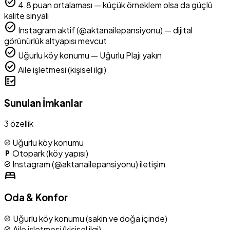
check_circle
4.8 puan ortalaması — küçük örneklem olsa da güçlü
kalite sinyali
check_circle
Instagram aktif (@aktanailepansiyonu) — dijital
görünürlük altyapısı mevcut
check_circle
Uğurlu köy konumu — Uğurlu Plajı yakın
check_circle
Aile işletmesi (kişisel ilgi)
fact_check
Sunulan İmkanlar
3 özellik
Uğurlu köy konumu
check_circle
Otopark (köy yapısı)
local_parking
Instagram (@aktanailepansiyonu) iletişim
check_circle
bed
Oda & Konfor
Uğurlu köy konumu (sakin ve doğa içinde)
check_circle
Aile işletmesi (kişisel ilgi)
check_circle