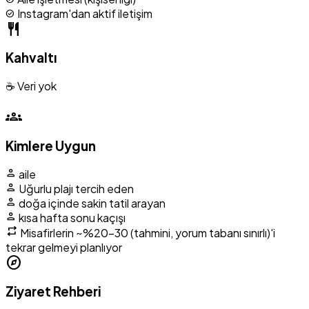
Instagram'dan aktif iletişim
check_circle
restaurant
Kahvaltı
☕ Veri yok
groups
Kimlere Uygun
person
aile
person
Uğurlu plajı tercih eden
person
doğa içinde sakin tatil arayan
person
kısa hafta sonu kaçışı
repeat
Misafirlerin
~%20-30 (tahmini, yorum tabanı sınırlı)
'i
tekrar gelmeyi planlıyor
explore
Ziyaret Rehberi