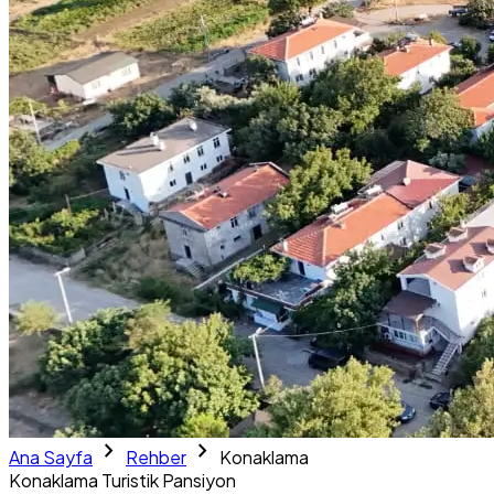
chevron_right
chevron_right
Ana Sayfa
Rehber
Konaklama
Konaklama
Turistik Pansiyon