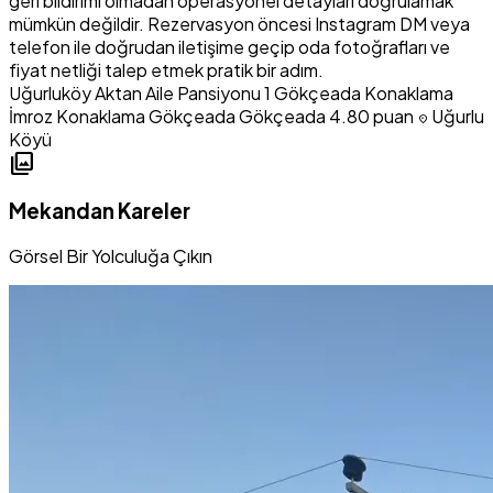
geri bildirimi olmadan operasyonel detayları doğrulamak
mümkün değildir. Rezervasyon öncesi Instagram DM veya
telefon ile doğrudan iletişime geçip oda fotoğrafları ve
fiyat netliği talep etmek pratik bir adım.
Uğurluköy Aktan Aile Pansiyonu 1
Gökçeada Konaklama
İmroz Konaklama
Gökçeada Gökçeada
4.80 puan
Uğurlu
location_on
Köyü
photo_library
Mekandan Kareler
Görsel Bir Yolculuğa Çıkın