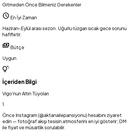
Gitmeden Önce Bilmeniz Gerekenler
schedule
En İyi Zaman
Haziran-Eylül arası sezon. Uğurlu rüzgarı sıcak gece sorunu
hafifletir.
payments
Bütçe
Uygun
tips_and_updates
İçeriden Bilgi
Vigo'nun Altın Tüyoları
1
Önce Instagram (@aktanailepansiyonu) hesabını ziyaret
edin — fotoğraf akışı tesisin atmosferini en iyi gösterir; DM
ile fiyat ve müsaitlik sorulabilir.