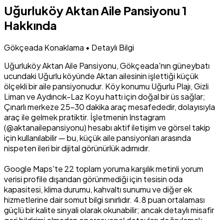
Uğurluköy Aktan Aile Pansiyonu 1
Hakkında
Gökçeada Konaklama • Detaylı Bilgi
Uğurluköy Aktan Aile Pansiyonu, Gökçeada'nın güneybatı
ucundaki Uğurlu köyünde Aktan ailesinin işlettiği küçük
ölçekli bir aile pansiyonudur. Köy konumu Uğurlu Plajı, Gizli
Liman ve Aydıncık-Laz Koyu hattı için doğal bir üs sağlar;
Çınarlı merkeze 25-30 dakika araç mesafededir, dolayısıyla
araç ile gelmek pratiktir. İşletmenin Instagram
(@aktanailepansiyonu) hesabı aktif iletişim ve görsel takip
için kullanılabilir — bu, küçük aile pansiyonları arasında
nispeten ileri bir dijital görünürlük adımıdır.
Google Maps'te 22 toplam yoruma karşılık metinli yorum
verisi profile dışarıdan görünmediği için tesisin oda
kapasitesi, klima durumu, kahvaltı sunumu ve diğer ek
hizmetlerine dair somut bilgi sınırlıdır. 4.8 puan ortalaması
güçlü bir kalite sinyali olarak okunabilir; ancak detaylı misafir