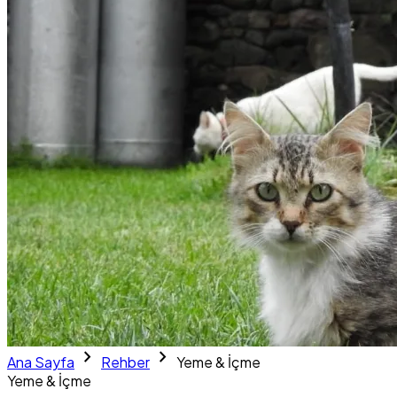
chevron_right
chevron_right
Ana Sayfa
Rehber
Yeme & İçme
Yeme & İçme