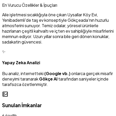
En Vurucu Özellikler & İpuçları
Aile işletmesi sıcaklığıyla öne çıkan Uysallar Köy Evi,
Yenibademli'de taş ev konseptiyle Gökçeada'nın huzurlu
atmosferini sunuyor. Temiz odalar, yöresel ürünlerle
hazırlanan çeşitli kahvaltı ve içten ev sahipliğiyle misafirlerini
memnun ediyor. Uzun yıllar sonra bile geri dönen konuklar,
sadakatin güvencesi.
✨
Yapay Zeka Analizi
Bu analiz, internetteki
(Google vb.)
onlarca gerçek misafir
deneyimi taranarak
Gökçe AI
tarafından saniyeler içinde
tarafsızca özetlenmiştir.
fact_check
Sunulan İmkanlar
6 özellik