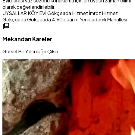
Eylül arası yaz sezonu konaklama için en uygun zaman dilimi
olarak değerlendirilebilir.
UYSALLAR KÖY EVİ
Gökçeada Hizmet
İmroz Hizmet
Gökçeada Gökçeada
4.60 puan
Yenibademli Mahallesi
location_on
photo_library
Mekandan Kareler
Görsel Bir Yolculuğa Çıkın