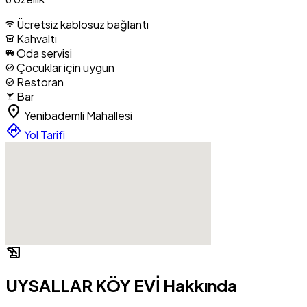
Ücretsiz kablosuz bağlantı
wifi
Kahvaltı
breakfast_dining
Oda servisi
airport_shuttle
Çocuklar için uygun
check_circle
Restoran
check_circle
Bar
local_bar
location_on
Yenibademli Mahallesi
directions
Yol Tarifi
history_edu
UYSALLAR KÖY EVİ Hakkında