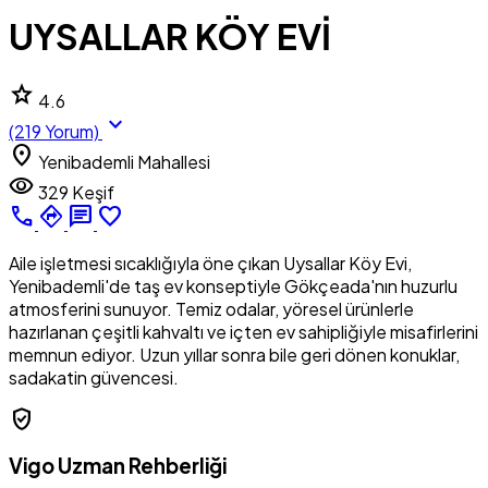
UYSALLAR KÖY EVİ
star
4.6
expand_more
(219 Yorum)
location_on
Yenibademli Mahallesi
visibility
329 Keşif
call
directions
chat
favorite_border
Aile işletmesi sıcaklığıyla öne çıkan Uysallar Köy Evi,
Yenibademli'de taş ev konseptiyle Gökçeada'nın huzurlu
atmosferini sunuyor. Temiz odalar, yöresel ürünlerle
hazırlanan çeşitli kahvaltı ve içten ev sahipliğiyle misafirlerini
memnun ediyor. Uzun yıllar sonra bile geri dönen konuklar,
sadakatin güvencesi.
verified_user
Vigo Uzman Rehberliği