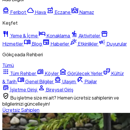
directions_boat
cloud
local_pharmacy
mosque
Feribot
Hava
Eczane
Namaz
Keşfet
restaurant
hotel
hiking
storefront
Yeme & İçme
Konaklama
Aktiviteler
menu_book
newspaper
celebration
campaign
Hizmetler
Blog
Haberler
Etkinlikler
Duyurular
Gökçeada Rehberi
Tümü
apps
holiday_village
museum
theater_comedy
Tüm Rehber
Köyler
Görülecek Yerler
Kültür
menu_book
directions_boat
beach_access
& Tarih
Genel Bilgiler
Ulaşım
Plajlar
store
person
İşletme Girişi
Bireysel Giriş
verified_user
Bu işletme size mi ait? Hemen ücretsiz sahiplenin ve
bilgilerinizi güncelleyin!
Ücretsiz Sahiplen