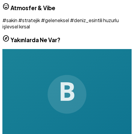
mood
Atmosfer & Vibe
#sakin
#stratejik
#geleneksel
#deniz_esintili
huzurlu
işlevsel
kırsal
explore
Yakınlarda Ne Var?