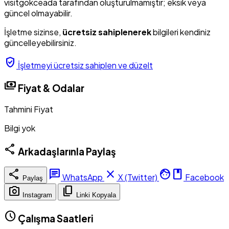
visitgokceada tarafından oluşturulmamıştır; eksik veya
güncel olmayabilir.
İşletme sizinse,
ücretsiz sahiplenerek
bilgileri kendiniz
güncelleyebilirsiniz.
verified_user
İşletmeyi ücretsiz sahiplen ve düzelt
payments
Fiyat & Odalar
Tahmini Fiyat
Bilgi yok
share
Arkadaşlarınla Paylaş
share
chat
close
facebook
WhatsApp
X (Twitter)
Facebook
Paylaş
photo_camera
content_copy
Instagram
Linki Kopyala
schedule
Çalışma Saatleri