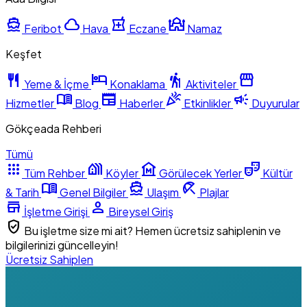
directions_boat
cloud
local_pharmacy
mosque
Feribot
Hava
Eczane
Namaz
Keşfet
restaurant
hotel
hiking
storefront
Yeme & İçme
Konaklama
Aktiviteler
menu_book
newspaper
celebration
campaign
Hizmetler
Blog
Haberler
Etkinlikler
Duyurular
Gökçeada Rehberi
Tümü
apps
holiday_village
museum
theater_comedy
Tüm Rehber
Köyler
Görülecek Yerler
Kültür
menu_book
directions_boat
beach_access
& Tarih
Genel Bilgiler
Ulaşım
Plajlar
store
person
İşletme Girişi
Bireysel Giriş
verified_user
Bu işletme size mi ait? Hemen ücretsiz sahiplenin ve
bilgilerinizi güncelleyin!
Ücretsiz Sahiplen