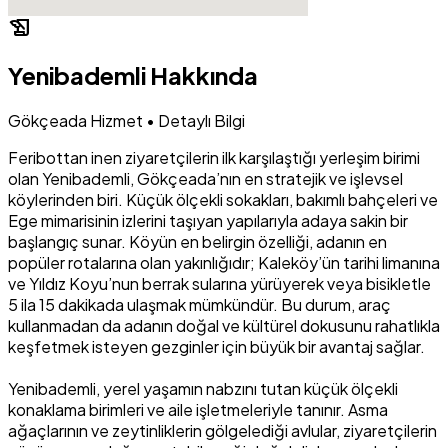
history_edu
Yenibademli Hakkında
Gökçeada Hizmet • Detaylı Bilgi
Feribottan inen ziyaretçilerin ilk karşılaştığı yerleşim birimi
olan Yenibademli, Gökçeada’nın en stratejik ve işlevsel
köylerinden biri. Küçük ölçekli sokakları, bakımlı bahçeleri ve
Ege mimarisinin izlerini taşıyan yapılarıyla adaya sakin bir
başlangıç sunar. Köyün en belirgin özelliği, adanın en
popüler rotalarına olan yakınlığıdır; Kaleköy’ün tarihi limanına
ve Yıldız Koyu’nun berrak sularına yürüyerek veya bisikletle
5 ila 15 dakikada ulaşmak mümkündür. Bu durum, araç
kullanmadan da adanın doğal ve kültürel dokusunu rahatlıkla
keşfetmek isteyen gezginler için büyük bir avantaj sağlar.
Yenibademli, yerel yaşamın nabzını tutan küçük ölçekli
konaklama birimleri ve aile işletmeleriyle tanınır. Asma
ağaçlarının ve zeytinliklerin gölgelediği avlular, ziyaretçilerin