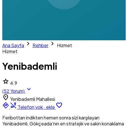
chevron_right
chevron_right
Ana Sayfa
Rehber
Hizmet
Hizmet
Yenibademli
star
4.9
expand_more
(52 Yorum)
location_on
Yenibademli Mahallesi
directions
phone_disabled
favorite_border
Telefon yok · ekle
Feribottan indikten hemen sonra sizi karşılayan
Yenibademli, Gökçeada’nın en stratejik ve sakin konaklama