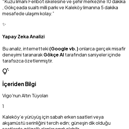
“Kuzu limanı Feribot iskelesine ve şehir merkezine 10 dakika
, Gökçeada sualtı milli parkı ve Kaleköy limanına 5 dakika
mesafede ulaşımı kolay.”
✨
Yapay Zeka Analizi
Bu analiz, internetteki
(Google vb.)
onlarca gerçek misafir
deneyimi taranarak
Gökçe AI
tarafından saniyeler içinde
tarafsızca özetlenmiştir.
tips_and_updates
İçeriden Bilgi
Vigo'nun Altın Tüyoları
1
Kaleköy’e yürüyüş için sabah erken saatleri veya
akşamüstü serinliğini tercih edin; güneşin dik olduğu
saatlerde gölgelik alanlar sınırlı olabilir.