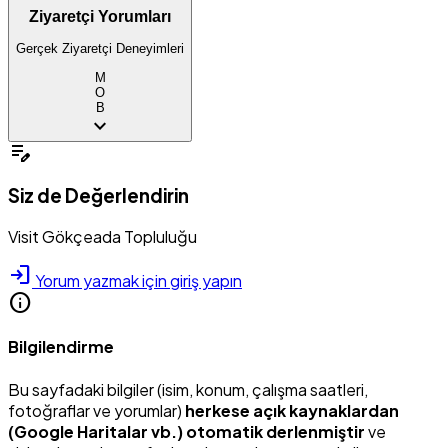
Ziyaretçi Yorumları
Gerçek Ziyaretçi Deneyimleri
M
O
B
expand_more
edit_note
Siz de Değerlendirin
Visit Gökçeada Topluluğu
login
Yorum yazmak için giriş yapın
info
Bilgilendirme
Bu sayfadaki bilgiler (isim, konum, çalışma saatleri,
fotoğraflar ve yorumlar)
herkese açık kaynaklardan
(Google Haritalar vb.) otomatik derlenmiştir
ve