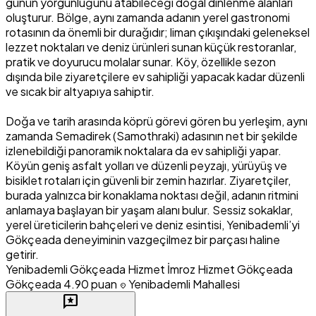
günün yorgunluğunu atabileceği doğal dinlenme alanları
oluşturur. Bölge, aynı zamanda adanın yerel gastronomi
rotasının da önemli bir durağıdır; liman çıkışındaki geleneksel
lezzet noktaları ve deniz ürünleri sunan küçük restoranlar,
pratik ve doyurucu molalar sunar. Köy, özellikle sezon
dışında bile ziyaretçilere ev sahipliği yapacak kadar düzenli
ve sıcak bir altyapıya sahiptir.
Doğa ve tarih arasında köprü görevi gören bu yerleşim, aynı
zamanda Semadirek (Samothraki) adasının net bir şekilde
izlenebildiği panoramik noktalara da ev sahipliği yapar.
Köyün geniş asfalt yolları ve düzenli peyzajı, yürüyüş ve
bisiklet rotaları için güvenli bir zemin hazırlar. Ziyaretçiler,
burada yalnızca bir konaklama noktası değil, adanın ritmini
anlamaya başlayan bir yaşam alanı bulur. Sessiz sokaklar,
yerel üreticilerin bahçeleri ve deniz esintisi, Yenibademli’yi
Gökçeada deneyiminin vazgeçilmez bir parçası haline
getirir.
Yenibademli
Gökçeada Hizmet
İmroz Hizmet
Gökçeada
Gökçeada
4.90 puan
Yenibademli Mahallesi
location_on
reviews