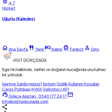
star
4.7
Hizmet
Uğurlu (Kaledes)
home
restaurant
hotel
directions_boat
person
Ana Sayfa
Yenir
Kalınır
Feribot
Giriş
VISIT
GÖKÇEADA
Ege'nin kalbinde, tarihin ve doğanın kucağında unutulmaz
bir yolculuk.
İşletme Sahibi misiniz?
İletişim
Gizlilik
Kullanım Koşulları
Çerez Politikası
KVKK
Geliştirici / API
support_agent
mail
Gökçe Asistan · 0540 177 24 17
info@visitgokceada.com
share