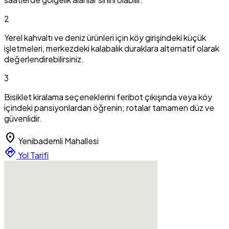
2
Yerel kahvaltı ve deniz ürünleri için köy girişindeki küçük
işletmeleri, merkezdeki kalabalık duraklara alternatif olarak
değerlendirebilirsiniz.
3
Bisiklet kiralama seçeneklerini feribot çıkışında veya köy
içindeki pansiyonlardan öğrenin; rotalar tamamen düz ve
güvenlidir.
location_on
Yenibademli Mahallesi
directions
Yol Tarifi