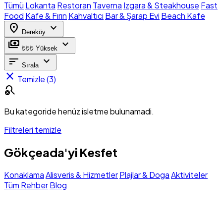
Tümü
Lokanta
Restoran
Taverna
Izgara & Steakhouse
Fast
Food
Kafe & Fırın
Kahvaltıcı
Bar & Şarap Evi
Beach Kafe
location_on
expand_more
Dereköy
payments
expand_more
₺₺₺ Yüksek
sort
expand_more
Sırala
close
Temizle (3)
search_off
Bu kategoride henüz isletme bulunamadi.
Filtreleri temizle
Gökçeada'yi Kesfet
Konaklama
Alisveris & Hizmetler
Plajlar & Doga
Aktiviteler
Tüm Rehber
Blog