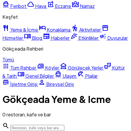
directions_boat
cloud
local_pharmacy
mosque
Feribot
Hava
Eczane
Namaz
Keşfet
restaurant
hotel
hiking
storefront
Yeme & İçme
Konaklama
Aktiviteler
menu_book
newspaper
celebration
campaign
Hizmetler
Blog
Haberler
Etkinlikler
Duyurular
Gökçeada Rehberi
Tümü
apps
holiday_village
museum
theater_comedy
Tüm Rehber
Köyler
Görülecek Yerler
Kültür
menu_book
directions_boat
beach_access
& Tarih
Genel Bilgiler
Ulaşım
Plajlar
store
person
İşletme Girişi
Bireysel Giriş
Gökçeada Yeme & Icme
0 restoran, kafe ve bar
search