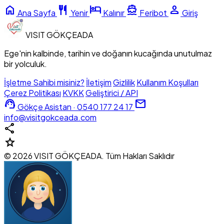
home
restaurant
hotel
directions_boat
person
Ana Sayfa
Yenir
Kalınır
Feribot
Giriş
VISIT
GÖKÇEADA
Ege'nin kalbinde, tarihin ve doğanın kucağında unutulmaz
bir yolculuk.
İşletme Sahibi misiniz?
İletişim
Gizlilik
Kullanım Koşulları
Çerez Politikası
KVKK
Geliştirici / API
support_agent
mail
Gökçe Asistan · 0540 177 24 17
info@visitgokceada.com
share
star
© 2026 VISIT GÖKÇEADA. Tüm Hakları Saklıdır