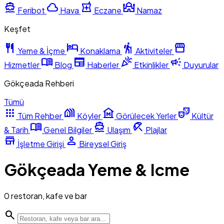
directions_boat
cloud
local_pharmacy
mosque
Feribot
Hava
Eczane
Namaz
Keşfet
restaurant
hotel
hiking
storefront
Yeme & İçme
Konaklama
Aktiviteler
menu_book
newspaper
celebration
campaign
Hizmetler
Blog
Haberler
Etkinlikler
Duyurular
Gökçeada Rehberi
Tümü
apps
holiday_village
museum
theater_comedy
Tüm Rehber
Köyler
Görülecek Yerler
Kültür
menu_book
directions_boat
beach_access
& Tarih
Genel Bilgiler
Ulaşım
Plajlar
store
person
İşletme Girişi
Bireysel Giriş
Gökçeada Yeme & Icme
0 restoran, kafe ve bar
search