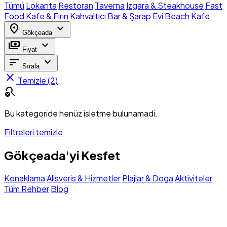
Tümü
Lokanta
Restoran
Taverna
Izgara & Steakhouse
Fast
Food
Kafe & Fırın
Kahvaltıcı
Bar & Şarap Evi
Beach Kafe
location_on
expand_more
Gökçeada
payments
expand_more
Fiyat
sort
expand_more
Sırala
close
Temizle (2)
search_off
Bu kategoride henüz isletme bulunamadi.
Filtreleri temizle
Gökçeada'yi Kesfet
Konaklama
Alisveris & Hizmetler
Plajlar & Doga
Aktiviteler
Tüm Rehber
Blog