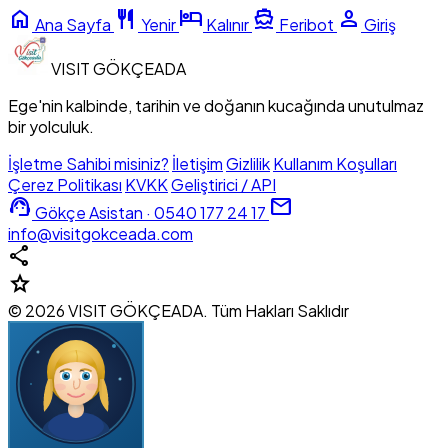
home
restaurant
hotel
directions_boat
person
Ana Sayfa
Yenir
Kalınır
Feribot
Giriş
VISIT
GÖKÇEADA
Ege'nin kalbinde, tarihin ve doğanın kucağında unutulmaz
bir yolculuk.
İşletme Sahibi misiniz?
İletişim
Gizlilik
Kullanım Koşulları
Çerez Politikası
KVKK
Geliştirici / API
support_agent
mail
Gökçe Asistan · 0540 177 24 17
info@visitgokceada.com
share
star
© 2026 VISIT GÖKÇEADA. Tüm Hakları Saklıdır