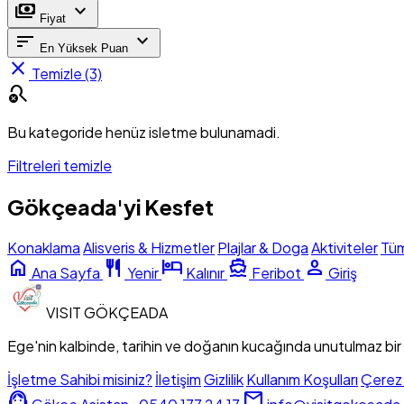
payments
expand_more
Fiyat
sort
expand_more
En Yüksek Puan
close
Temizle (3)
search_off
Bu kategoride henüz isletme bulunamadi.
Filtreleri temizle
Gökçeada'yi Kesfet
Konaklama
Alisveris & Hizmetler
Plajlar & Doga
Aktiviteler
Tü
home
restaurant
hotel
directions_boat
person
Ana Sayfa
Yenir
Kalınır
Feribot
Giriş
VISIT
GÖKÇEADA
Ege'nin kalbinde, tarihin ve doğanın kucağında unutulmaz bir
İşletme Sahibi misiniz?
İletişim
Gizlilik
Kullanım Koşulları
Çerez 
support_agent
mail