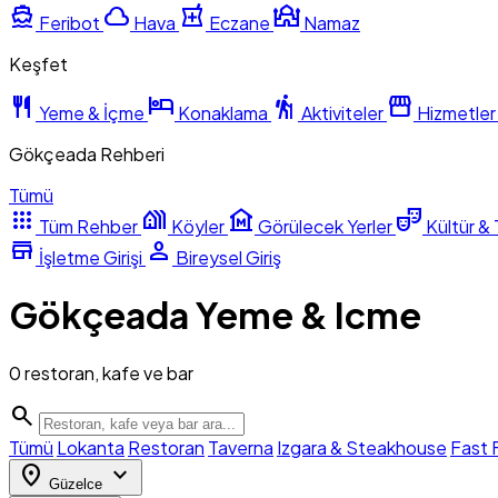
directions_boat
cloud
local_pharmacy
mosque
Feribot
Hava
Eczane
Namaz
Keşfet
restaurant
hotel
hiking
storefront
Yeme & İçme
Konaklama
Aktiviteler
Hizmetler
Gökçeada Rehberi
Tümü
apps
holiday_village
museum
theater_comedy
Tüm Rehber
Köyler
Görülecek Yerler
Kültür & 
store
person
İşletme Girişi
Bireysel Giriş
Gökçeada Yeme & Icme
0 restoran, kafe ve bar
search
Tümü
Lokanta
Restoran
Taverna
Izgara & Steakhouse
Fast 
location_on
expand_more
Güzelce