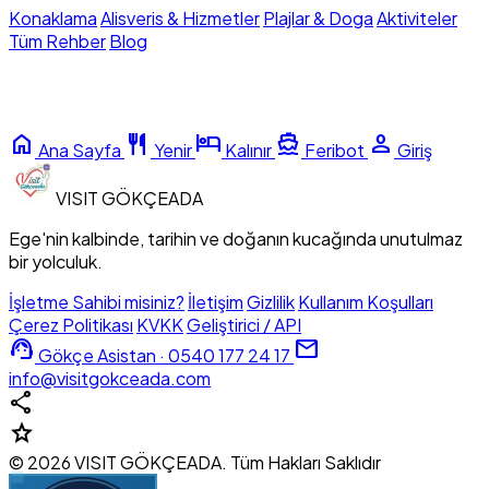
Konaklama
Alisveris & Hizmetler
Plajlar & Doga
Aktiviteler
Tüm Rehber
Blog
home
restaurant
hotel
directions_boat
person
Ana Sayfa
Yenir
Kalınır
Feribot
Giriş
VISIT
GÖKÇEADA
Ege'nin kalbinde, tarihin ve doğanın kucağında unutulmaz
bir yolculuk.
İşletme Sahibi misiniz?
İletişim
Gizlilik
Kullanım Koşulları
Çerez Politikası
KVKK
Geliştirici / API
support_agent
mail
Gökçe Asistan · 0540 177 24 17
info@visitgokceada.com
share
star
© 2026 VISIT GÖKÇEADA. Tüm Hakları Saklıdır