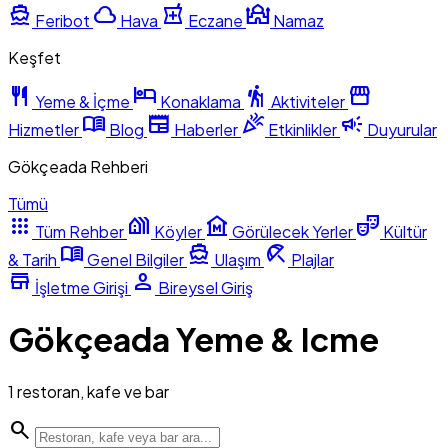
directions_boat
cloud
local_pharmacy
mosque
Feribot
Hava
Eczane
Namaz
Keşfet
restaurant
hotel
hiking
storefront
Yeme & İçme
Konaklama
Aktiviteler
menu_book
newspaper
celebration
campaign
Hizmetler
Blog
Haberler
Etkinlikler
Duyurular
Gökçeada Rehberi
Tümü
apps
holiday_village
museum
theater_comedy
Tüm Rehber
Köyler
Görülecek Yerler
Kültür
menu_book
directions_boat
beach_access
& Tarih
Genel Bilgiler
Ulaşım
Plajlar
store
person
İşletme Girişi
Bireysel Giriş
Gökçeada Yeme & Icme
1 restoran, kafe ve bar
search