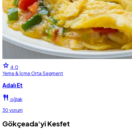
star
4.0
Yeme & İçme
Orta Segment
Adalı Et
restaurant
oğlak
30 yorum
Gökçeada'yi Kesfet