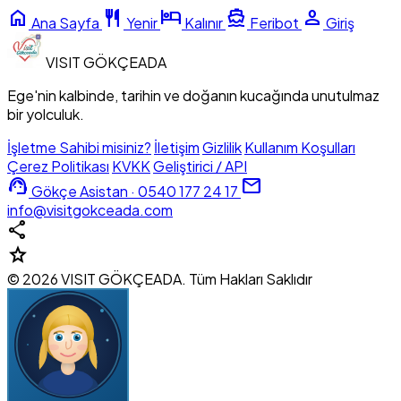
home
restaurant
hotel
directions_boat
person
Ana Sayfa
Yenir
Kalınır
Feribot
Giriş
VISIT
GÖKÇEADA
Ege'nin kalbinde, tarihin ve doğanın kucağında unutulmaz
bir yolculuk.
İşletme Sahibi misiniz?
İletişim
Gizlilik
Kullanım Koşulları
Çerez Politikası
KVKK
Geliştirici / API
support_agent
mail
Gökçe Asistan · 0540 177 24 17
info@visitgokceada.com
share
star
© 2026 VISIT GÖKÇEADA. Tüm Hakları Saklıdır