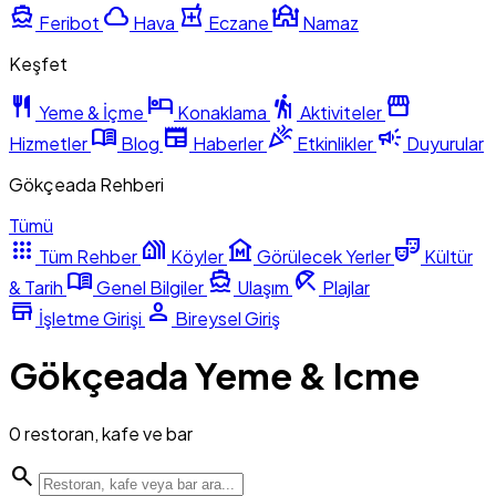
directions_boat
cloud
local_pharmacy
mosque
Feribot
Hava
Eczane
Namaz
Keşfet
restaurant
hotel
hiking
storefront
Yeme & İçme
Konaklama
Aktiviteler
menu_book
newspaper
celebration
campaign
Hizmetler
Blog
Haberler
Etkinlikler
Duyurular
Gökçeada Rehberi
Tümü
apps
holiday_village
museum
theater_comedy
Tüm Rehber
Köyler
Görülecek Yerler
Kültür
menu_book
directions_boat
beach_access
& Tarih
Genel Bilgiler
Ulaşım
Plajlar
store
person
İşletme Girişi
Bireysel Giriş
Gökçeada Yeme & Icme
0 restoran, kafe ve bar
search