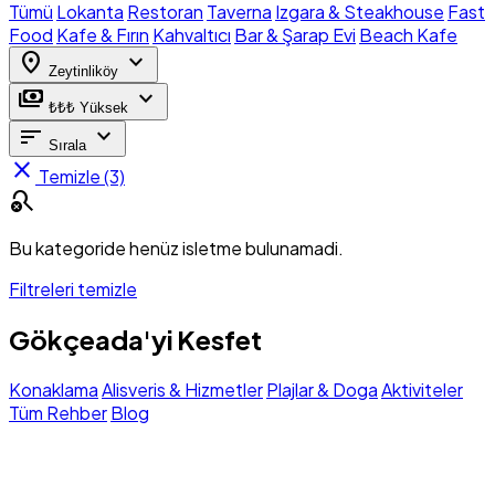
Tümü
Lokanta
Restoran
Taverna
Izgara & Steakhouse
Fast
Food
Kafe & Fırın
Kahvaltıcı
Bar & Şarap Evi
Beach Kafe
location_on
expand_more
Zeytinliköy
payments
expand_more
₺₺₺ Yüksek
sort
expand_more
Sırala
close
Temizle (3)
search_off
Bu kategoride henüz isletme bulunamadi.
Filtreleri temizle
Gökçeada'yi Kesfet
Konaklama
Alisveris & Hizmetler
Plajlar & Doga
Aktiviteler
Tüm Rehber
Blog