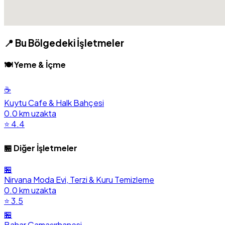
📍 Bu Bölgedeki İşletmeler
🍽️ Yeme & İçme
☕
Kuytu Cafe & Halk Bahçesi
0.0 km uzakta
⭐ 4.4
🏪 Diğer İşletmeler
🏪
Nirvana Moda Evi, Terzi & Kuru Temizleme
0.0 km uzakta
⭐ 3.5
🏪
Bahar Çamaşırhanesi