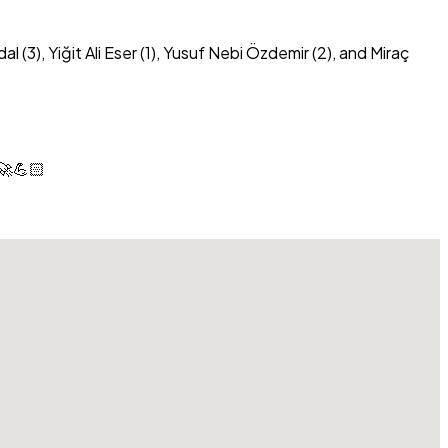
), Yiğit Ali Eser (1), Yusuf Nebi Özdemir (2), and Miraç
🚀💪🏻