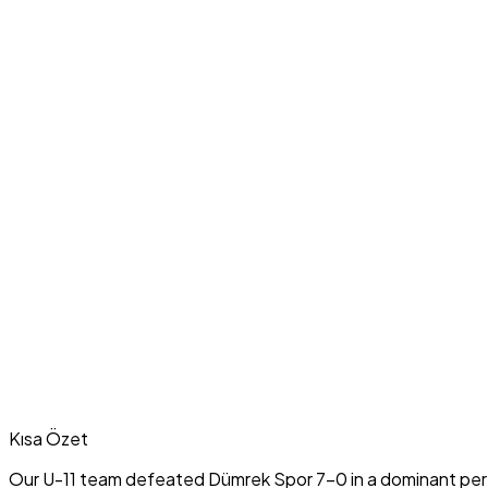
Kısa Özet
Our U-11 team defeated Dümrek Spor 7-0 in a dominant perf