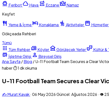
directions_boat
cloud
local_pharmacy
mosque
Feribot
Hava
Eczane
Namaz
Keşfet
restaurant
hotel
hiking
storefront
Yeme & İçme
Konaklama
Aktiviteler
Hizmetler
Gökçeada Rehberi
Tümü
apps
holiday_village
museum
theater_comedy
Tüm Rehber
Köyler
Görülecek Yerler
Kültür & 
store
person
İşletme Girişi
Bireysel Giriş
Ana Sayfa
/
Blog
/
U-11 Football Team Secures a Clear Victor
haber
⏱ 1 dk okuma
U-11 Football Team Secures a Clear Vic
✍️ Murat Kavak
·
06 May 2026
Güncel: Ağustos 2026
·
👁 2