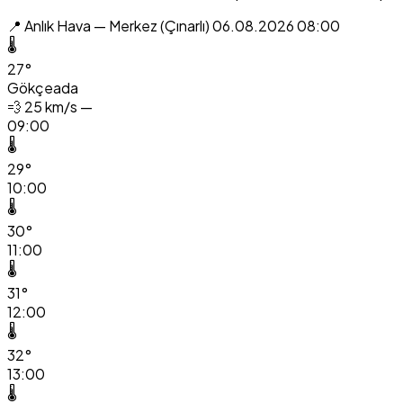
📍 Anlık Hava — Merkez (Çınarlı)
06.08.2026 08:00
🌡️
27°
Gökçeada
💨
25 km/s —
09:00
🌡️
29°
10:00
🌡️
30°
11:00
🌡️
31°
12:00
🌡️
32°
13:00
🌡️