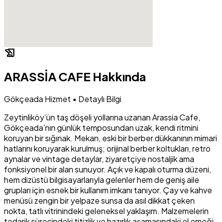
history_edu
ARASSİA CAFE Hakkında
Gökçeada Hizmet • Detaylı Bilgi
Zeytinliköy’ün taş döşeli yollarına uzanan Arassia Cafe,
Gökçeada’nın günlük temposundan uzak, kendi ritmini
koruyan bir sığınak. Mekan, eski bir berber dükkanının mimari
hatlarını koruyarak kurulmuş; orijinal berber koltukları, retro
aynalar ve vintage detaylar, ziyaretçiye nostaljik ama
fonksiyonel bir alan sunuyor. Açık ve kapalı oturma düzeni,
hem dizüstü bilgisayarlarıyla gelenler hem de geniş aile
grupları için esnek bir kullanım imkanı tanıyor. Çay ve kahve
menüsü zengin bir yelpaze sunsa da asıl dikkat çeken
nokta, tatlı vitrinindeki geleneksel yaklaşım. Malzemelerin
tedarik sürecindeki titizlik ve hazırlık aşamasındaki el emeği,