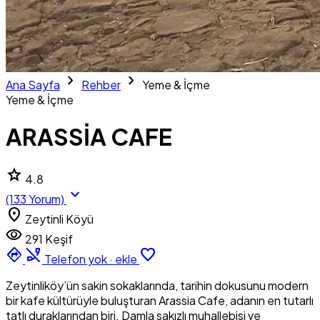
chevron_right
chevron_right
Ana Sayfa
Rehber
Yeme & İçme
Yeme & İçme
ARASSİA CAFE
star
4.8
expand_more
(133 Yorum)
location_on
Zeytinli Köyü
visibility
291 Keşif
directions
phone_disabled
favorite_border
Telefon yok · ekle
Zeytinliköy’ün sakin sokaklarında, tarihin dokusunu modern
bir kafe kültürüyle buluşturan Arassia Cafe, adanın en tutarlı
tatlı duraklarından biri. Damla sakızlı muhallebisi ve