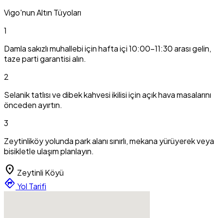
Vigo'nun Altın Tüyoları
1
Damla sakızlı muhallebi için hafta içi 10:00-11:30 arası gelin,
taze parti garantisi alın.
2
Selanik tatlısı ve dibek kahvesi ikilisi için açık hava masalarını
önceden ayırtın.
3
Zeytinliköy yolunda park alanı sınırlı, mekana yürüyerek veya
bisikletle ulaşım planlayın.
location_on
Zeytinli Köyü
directions
Yol Tarifi