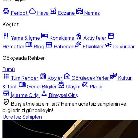
directions_boat
cloud
local_pharmacy
mosque
Feribot
Hava
Eczane
Namaz
Keşfet
restaurant
hotel
hiking
storefront
Yeme & İçme
Konaklama
Aktiviteler
menu_book
newspaper
celebration
campaign
Hizmetler
Blog
Haberler
Etkinlikler
Duyurular
Gökçeada Rehberi
Tümü
apps
holiday_village
museum
theater_comedy
Tüm Rehber
Köyler
Görülecek Yerler
Kültür
menu_book
directions_boat
beach_access
& Tarih
Genel Bilgiler
Ulaşım
Plajlar
store
person
İşletme Girişi
Bireysel Giriş
verified_user
Bu işletme size mi ait? Hemen ücretsiz sahiplenin ve
bilgilerinizi güncelleyin!
Ücretsiz Sahiplen