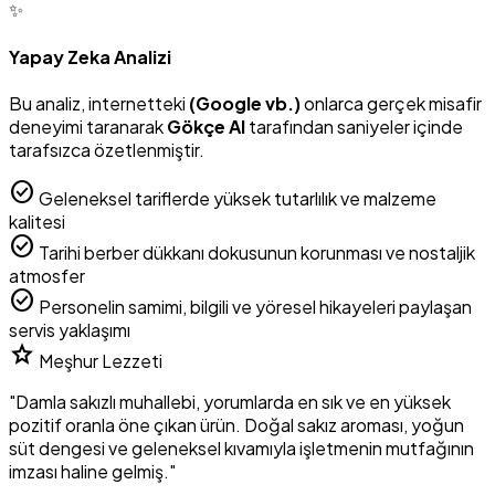
✨
Yapay Zeka Analizi
Bu analiz, internetteki
(Google vb.)
onlarca gerçek misafir
deneyimi taranarak
Gökçe AI
tarafından saniyeler içinde
tarafsızca özetlenmiştir.
check_circle
Geleneksel tariflerde yüksek tutarlılık ve malzeme
kalitesi
check_circle
Tarihi berber dükkanı dokusunun korunması ve nostaljik
atmosfer
check_circle
Personelin samimi, bilgili ve yöresel hikayeleri paylaşan
servis yaklaşımı
star
Meşhur Lezzeti
"Damla sakızlı muhallebi, yorumlarda en sık ve en yüksek
pozitif oranla öne çıkan ürün. Doğal sakız aroması, yoğun
süt dengesi ve geleneksel kıvamıyla işletmenin mutfağının
imzası haline gelmiş."