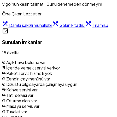
Vigo'nun kesin talimatı: Bunu denemeden dönmeyin!
Öne Çıkan Lezzetler
restaurant_menu
restaurant_menu
restaurant_menu
Damla sakızlı muhallebi
Selanik tatlısı
Tiramisu
fact_check
Sunulan İmkanlar
15 özellik
Açık hava bölümü var
check_circle
İçeride yemek servisi veriyor
restaurant
Paket servis hizmeti yok
airport_shuttle
Zengin çay menüsü var
check_circle
Dizüstü bilgisayarda çalışmaya uygun
check_circle
Kahve servisi var
airport_shuttle
Tatlı servisi var
airport_shuttle
Oturma alanı var
check_circle
Masaya servis var
airport_shuttle
Tuvalet var
check_circle