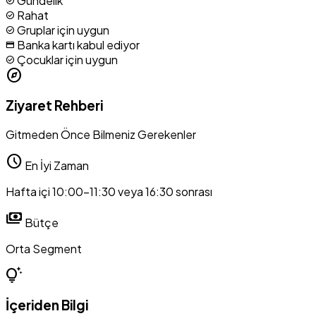
Gündelik
check_circle
Rahat
check_circle
Gruplar için uygun
check_circle
Banka kartı kabul ediyor
credit_card
Çocuklar için uygun
check_circle
explore
Ziyaret Rehberi
Gitmeden Önce Bilmeniz Gerekenler
schedule
En İyi Zaman
Hafta içi 10:00-11:30 veya 16:30 sonrası
payments
Bütçe
Orta Segment
tips_and_updates
İçeriden Bilgi