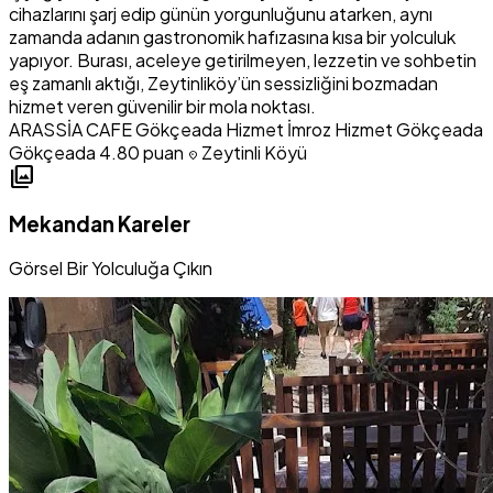
cihazlarını şarj edip günün yorgunluğunu atarken, aynı
zamanda adanın gastronomik hafızasına kısa bir yolculuk
yapıyor. Burası, aceleye getirilmeyen, lezzetin ve sohbetin
eş zamanlı aktığı, Zeytinliköy’ün sessizliğini bozmadan
hizmet veren güvenilir bir mola noktası.
ARASSİA CAFE
Gökçeada Hizmet
İmroz Hizmet
Gökçeada
Gökçeada
4.80 puan
Zeytinli Köyü
location_on
photo_library
Mekandan Kareler
Görsel Bir Yolculuğa Çıkın