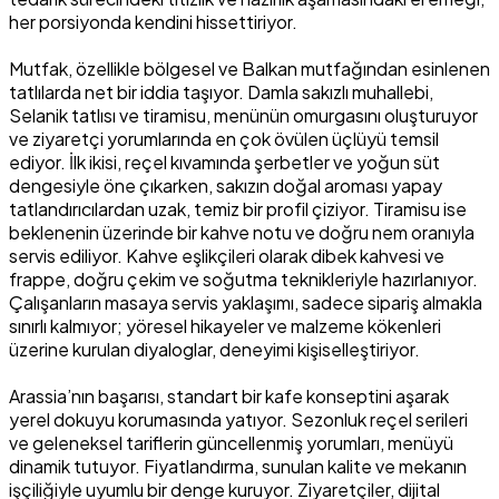
her porsiyonda kendini hissettiriyor.
Mutfak, özellikle bölgesel ve Balkan mutfağından esinlenen
tatlılarda net bir iddia taşıyor. Damla sakızlı muhallebi,
Selanik tatlısı ve tiramisu, menünün omurgasını oluşturuyor
ve ziyaretçi yorumlarında en çok övülen üçlüyü temsil
ediyor. İlk ikisi, reçel kıvamında şerbetler ve yoğun süt
dengesiyle öne çıkarken, sakızın doğal aroması yapay
tatlandırıcılardan uzak, temiz bir profil çiziyor. Tiramisu ise
beklenenin üzerinde bir kahve notu ve doğru nem oranıyla
servis ediliyor. Kahve eşlikçileri olarak dibek kahvesi ve
frappe, doğru çekim ve soğutma teknikleriyle hazırlanıyor.
Çalışanların masaya servis yaklaşımı, sadece sipariş almakla
sınırlı kalmıyor; yöresel hikayeler ve malzeme kökenleri
üzerine kurulan diyaloglar, deneyimi kişiselleştiriyor.
Arassia’nın başarısı, standart bir kafe konseptini aşarak
yerel dokuyu korumasında yatıyor. Sezonluk reçel serileri
ve geleneksel tariflerin güncellenmiş yorumları, menüyü
dinamik tutuyor. Fiyatlandırma, sunulan kalite ve mekanın
işçiliğiyle uyumlu bir denge kuruyor. Ziyaretçiler, dijital