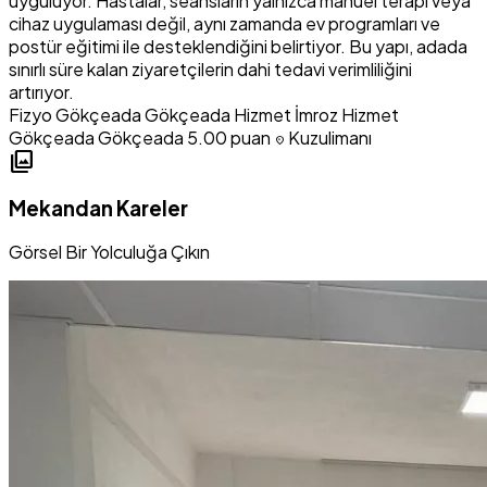
uyguluyor. Hastalar, seansların yalnızca manuel terapi veya
cihaz uygulaması değil, aynı zamanda ev programları ve
postür eğitimi ile desteklendiğini belirtiyor. Bu yapı, adada
sınırlı süre kalan ziyaretçilerin dahi tedavi verimliliğini
artırıyor.
Fizyo Gökçeada
Gökçeada Hizmet
İmroz Hizmet
Gökçeada Gökçeada
5.00 puan
Kuzulimanı
location_on
photo_library
Mekandan Kareler
Görsel Bir Yolculuğa Çıkın