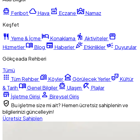
directions_boat
cloud
local_pharmacy
mosque
Feribot
Hava
Eczane
Namaz
Keşfet
restaurant
hotel
hiking
storefront
Yeme & İçme
Konaklama
Aktiviteler
menu_book
newspaper
celebration
campaign
Hizmetler
Blog
Haberler
Etkinlikler
Duyurular
Gökçeada Rehberi
Tümü
apps
holiday_village
museum
theater_comedy
Tüm Rehber
Köyler
Görülecek Yerler
Kültür
menu_book
directions_boat
beach_access
& Tarih
Genel Bilgiler
Ulaşım
Plajlar
store
person
İşletme Girişi
Bireysel Giriş
verified_user
Bu işletme size mi ait? Hemen ücretsiz sahiplenin ve
bilgilerinizi güncelleyin!
Ücretsiz Sahiplen