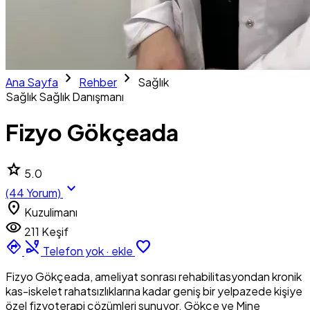
chevron_right
chevron_right
Ana Sayfa
Rehber
Sağlık
Sağlık
Sağlık Danışmanı
Fizyo Gökçeada
star
5.0
expand_more
(44 Yorum)
location_on
Kuzulimanı
visibility
211 Keşif
directions
phone_disabled
favorite_border
Telefon yok · ekle
Fizyo Gökçeada, ameliyat sonrası rehabilitasyondan kronik
kas-iskelet rahatsızlıklarına kadar geniş bir yelpazede kişiye
özel fizyoterapi çözümleri sunuyor. Gökçe ve Mine