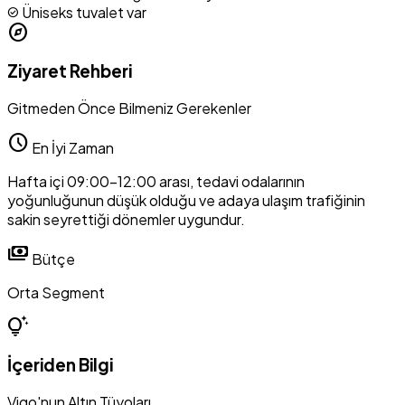
Üniseks tuvalet var
check_circle
explore
Ziyaret Rehberi
Gitmeden Önce Bilmeniz Gerekenler
schedule
En İyi Zaman
Hafta içi 09:00-12:00 arası, tedavi odalarının
yoğunluğunun düşük olduğu ve adaya ulaşım trafiğinin
sakin seyrettiği dönemler uygundur.
payments
Bütçe
Orta Segment
tips_and_updates
İçeriden Bilgi
Vigo'nun Altın Tüyoları