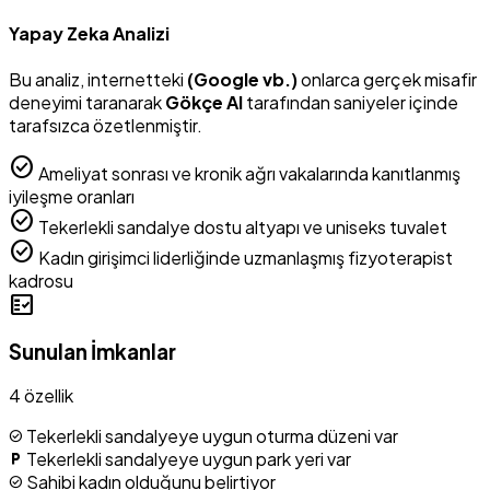
Yapay Zeka Analizi
Bu analiz, internetteki
(Google vb.)
onlarca gerçek misafir
deneyimi taranarak
Gökçe AI
tarafından saniyeler içinde
tarafsızca özetlenmiştir.
check_circle
Ameliyat sonrası ve kronik ağrı vakalarında kanıtlanmış
iyileşme oranları
check_circle
Tekerlekli sandalye dostu altyapı ve uniseks tuvalet
check_circle
Kadın girişimci liderliğinde uzmanlaşmış fizyoterapist
kadrosu
fact_check
Sunulan İmkanlar
4 özellik
Tekerlekli sandalyeye uygun oturma düzeni var
check_circle
Tekerlekli sandalyeye uygun park yeri var
local_parking
Sahibi kadın olduğunu belirtiyor
check_circle