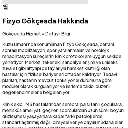
history_edu
Fizyo Gökçeada Hakkında
Gökçeada Hizmet • Detaylı Bilgi
Kuzu Limanı’nda konumlanan Fizyo Gökçeada, cerrahi
sonrası mobilizasyon, spor yaralanmaları ve nörolojik
rehabilitasyon süreçlerini klinik protokollere uygun şekilde
yönetiyor. Merkez, tekerlekli sandalye erişimi ve uniseks
tuvalet gibi altyapı detaylarıyla hareket kısıtlılığı olan
hastalar için fiziksel bariyerleri ortadan kaldırıyor. Tedavi
planları, hastanın mevcut fonksiyonel durumuna göre
modüler olarak kurgulanıyor ve ilerleme takibi düzenli
değerlendirmelerle belgeleniyor.
Klinik ekibi, MS hastalarından serebral palsi tanılı çocuklara,
menisküs ameliyatı geçiren sporculardan uzun süreli boyun
düzleşmesi yaşayanlara kadar farklı patolojilerde
standartlaştırılmış değil, bireysel veriye dayalı müdahaleler