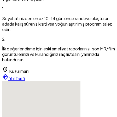
1
Seyahatinizden en az 10-14 gün önce randevu oluşturun;
adada kalış süreniz kısıtlıysa yoğunlaştırılmış program talep
edin.
2
İlk değerlendirme için eski ameliyat raporlarınızı, son MR/film
görüntülerinizi ve kullandığınız ilaç listesini yanınızda
bulundurun.
location_on
Kuzulimanı
directions
Yol Tarifi