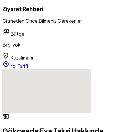
Ziyaret Rehberi
Gitmeden Önce Bilmeniz Gerekenler
payments
Bütçe
Bilgi yok
location_on
Kuzulimanı
directions
Yol Tarifi
history_edu
Gökçeada Eva Taksi Hakkında