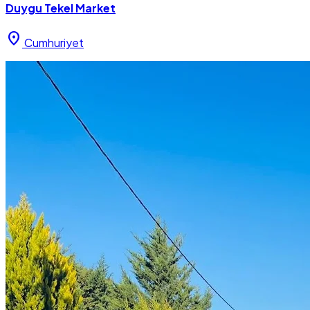
Duygu Tekel Market
location_on
Cumhuriyet