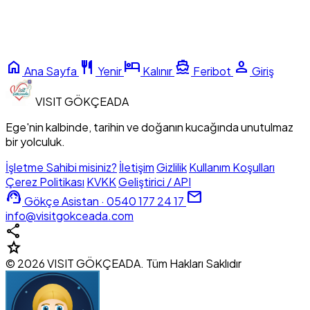
home
restaurant
hotel
directions_boat
person
Ana Sayfa
Yenir
Kalınır
Feribot
Giriş
VISIT
GÖKÇEADA
Ege'nin kalbinde, tarihin ve doğanın kucağında unutulmaz
bir yolculuk.
İşletme Sahibi misiniz?
İletişim
Gizlilik
Kullanım Koşulları
Çerez Politikası
KVKK
Geliştirici / API
support_agent
mail
Gökçe Asistan · 0540 177 24 17
info@visitgokceada.com
share
star
© 2026 VISIT GÖKÇEADA. Tüm Hakları Saklıdır