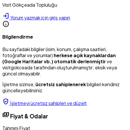
Visit Gökçeada Topluluğu
login
Yorum yazmak için giriş yapın
info
Bilgilendirme
Bu sayfadaki bilgiler (isim, konum, çalışma saatleri,
fotoğraflar ve yorumlar)
herkese açık kaynaklardan
(Google Haritalar vb.) otomatik derlenmiştir
ve
visitgokceada tarafından oluşturulmamıştır; eksik veya
güncel olmayabilir.
İşletme sizinse,
ücretsiz sahiplenerek
bilgileri kendiniz
güncelleyebilirsiniz.
verified_user
İşletmeyi ücretsiz sahiplen ve düzelt
payments
Fiyat & Odalar
Tahmini Fiyat