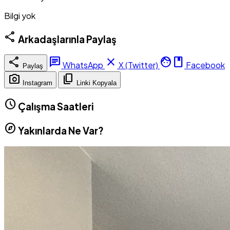
Bilgi yok
share
Arkadaşlarınla Paylaş
share
chat
close
facebook
WhatsApp
X (Twitter)
Facebook
Paylaş
photo_camera
content_copy
Instagram
Linki Kopyala
schedule
Çalışma Saatleri
explore
Yakınlarda Ne Var?