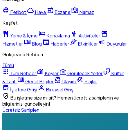
directions_boat
cloud
local_pharmacy
mosque
Feribot
Hava
Eczane
Namaz
Keşfet
restaurant
hotel
hiking
storefront
Yeme & İçme
Konaklama
Aktiviteler
menu_book
newspaper
celebration
campaign
Hizmetler
Blog
Haberler
Etkinlikler
Duyurular
Gökçeada Rehberi
Tümü
apps
holiday_village
museum
theater_comedy
Tüm Rehber
Köyler
Görülecek Yerler
Kültür
menu_book
directions_boat
beach_access
& Tarih
Genel Bilgiler
Ulaşım
Plajlar
store
person
İşletme Girişi
Bireysel Giriş
verified_user
Bu işletme size mi ait? Hemen ücretsiz sahiplenin ve
bilgilerinizi güncelleyin!
Ücretsiz Sahiplen