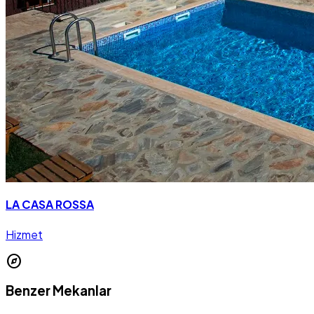
LA CASA ROSSA
Hizmet
explore
Benzer Mekanlar