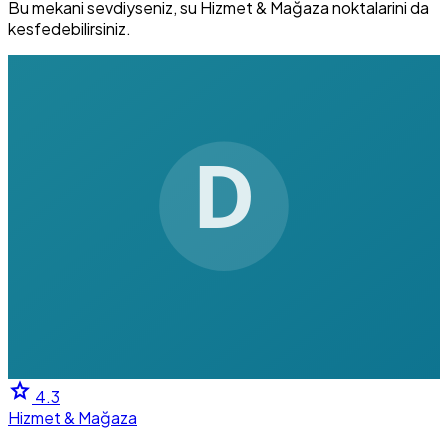
Bu mekani sevdiyseniz, su Hizmet & Mağaza noktalarini da
kesfedebilirsiniz.
star
4.3
Hizmet & Mağaza