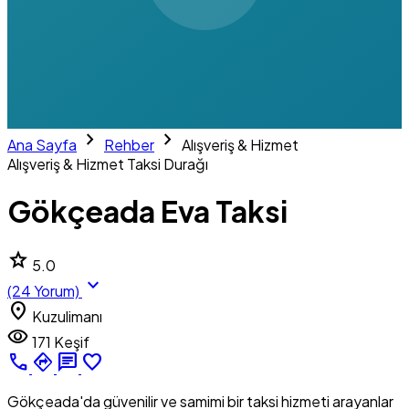
chevron_right
chevron_right
Ana Sayfa
Rehber
Alışveriş & Hizmet
Alışveriş & Hizmet
Taksi Durağı
Gökçeada Eva Taksi
star
5.0
expand_more
(24 Yorum)
location_on
Kuzulimanı
visibility
171 Keşif
call
directions
chat
favorite_border
Gökçeada'da güvenilir ve samimi bir taksi hizmeti arayanlar