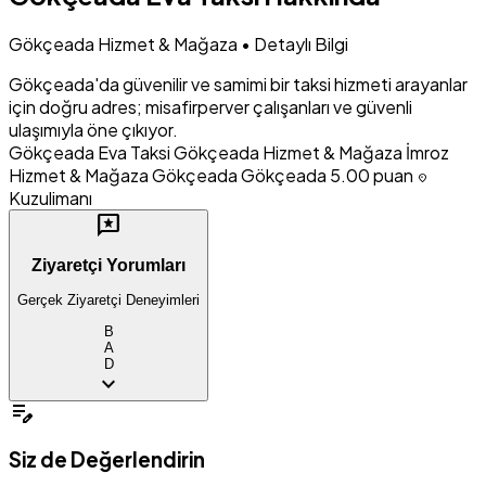
Gökçeada Hizmet & Mağaza • Detaylı Bilgi
Gökçeada'da güvenilir ve samimi bir taksi hizmeti arayanlar
için doğru adres; misafirperver çalışanları ve güvenli
ulaşımıyla öne çıkıyor.
Gökçeada Eva Taksi
Gökçeada Hizmet & Mağaza
İmroz
Hizmet & Mağaza
Gökçeada Gökçeada
5.00 puan
location_on
Kuzulimanı
reviews
Ziyaretçi Yorumları
Gerçek Ziyaretçi Deneyimleri
B
A
D
expand_more
edit_note
Siz de Değerlendirin