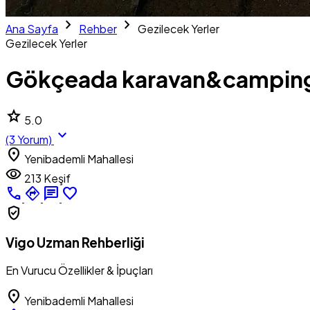
chevron_right
chevron_right
Ana Sayfa
Rehber
Gezilecek Yerler
Gezilecek Yerler
Gökçeada karavan&campin
star
5.0
expand_more
(3 Yorum)
location_on
Yenibademli Mahallesi
visibility
213 Keşif
call
directions
chat
favorite_border
verified_user
Vigo Uzman Rehberliği
En Vurucu Özellikler & İpuçları
location_on
Yenibademli Mahallesi