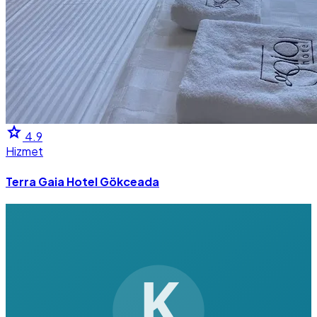
star
4.9
Hizmet
Terra Gaia Hotel Gökceada