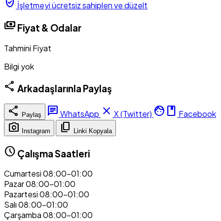
verified_user
İşletmeyi ücretsiz sahiplen ve düzelt
payments
Fiyat & Odalar
Tahmini Fiyat
Bilgi yok
share
Arkadaşlarınla Paylaş
share
chat
close
facebook
WhatsApp
X (Twitter)
Facebook
Paylaş
photo_camera
content_copy
Instagram
Linki Kopyala
schedule
Çalışma Saatleri
Cumartesi
08:00–01:00
Pazar
08:00–01:00
Pazartesi
08:00–01:00
Salı
08:00–01:00
Çarşamba
08:00–01:00