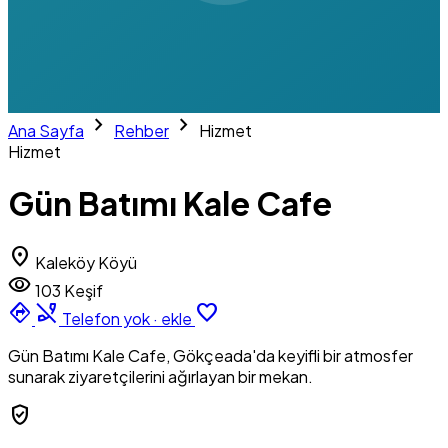
chevron_right
chevron_right
Ana Sayfa
Rehber
Hizmet
Hizmet
Gün Batımı Kale Cafe
location_on
Kaleköy Köyü
visibility
103 Keşif
directions
phone_disabled
favorite_border
Telefon yok · ekle
Gün Batımı Kale Cafe, Gökçeada'da keyifli bir atmosfer
sunarak ziyaretçilerini ağırlayan bir mekan.
verified_user