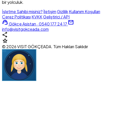
bir yolculuk.
İşletme Sahibi misiniz?
İletişim
Gizlilik
Kullanım Koşulları
Çerez Politikası
KVKK
Geliştirici / API
support_agent
mail
Gökçe Asistan · 0540 177 24 17
info@visitgokceada.com
share
star
© 2026 VISIT GÖKÇEADA. Tüm Hakları Saklıdır