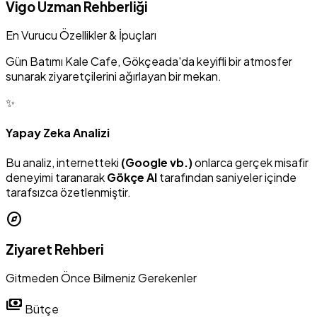
Vigo Uzman Rehberliği
En Vurucu Özellikler & İpuçları
Gün Batımı Kale Cafe, Gökçeada'da keyifli bir atmosfer
sunarak ziyaretçilerini ağırlayan bir mekan.
✨
Yapay Zeka Analizi
Bu analiz, internetteki
(Google vb.)
onlarca gerçek misafir
deneyimi taranarak
Gökçe AI
tarafından saniyeler içinde
tarafsızca özetlenmiştir.
explore
Ziyaret Rehberi
Gitmeden Önce Bilmeniz Gerekenler
payments
Bütçe