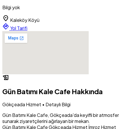
Bilgi yok
location_on
Kaleköy Köyü
directions
Yol Tarifi
history_edu
Gün Batımı Kale Cafe Hakkında
Gökçeada Hizmet • Detaylı Bilgi
Gün Batımı Kale Cafe, Gökçeada'da keyifli bir atmosfer
sunarak ziyaretçilerini ağırlayan bir mekan.
Gün Batımı Kale Cafe
Gökçeada Hizmet
İmroz Hizmet