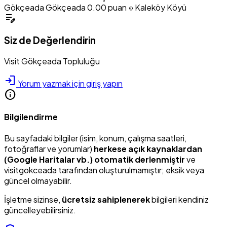
Gökçeada Gökçeada
0.00 puan
Kaleköy Köyü
location_on
edit_note
Siz de Değerlendirin
Visit Gökçeada Topluluğu
login
Yorum yazmak için giriş yapın
info
Bilgilendirme
Bu sayfadaki bilgiler (isim, konum, çalışma saatleri,
fotoğraflar ve yorumlar)
herkese açık kaynaklardan
(Google Haritalar vb.) otomatik derlenmiştir
ve
visitgokceada tarafından oluşturulmamıştır; eksik veya
güncel olmayabilir.
İşletme sizinse,
ücretsiz sahiplenerek
bilgileri kendiniz
güncelleyebilirsiniz.