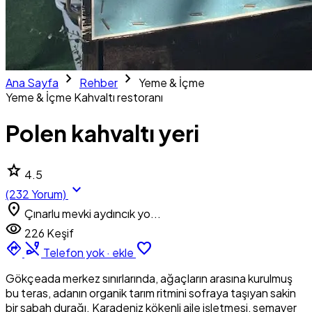
chevron_right
chevron_right
Ana Sayfa
Rehber
Yeme & İçme
Yeme & İçme
Kahvaltı restoranı
Polen kahvaltı yeri
star
4.5
expand_more
(232 Yorum)
location_on
Çınarlu mevki aydıncık yo...
visibility
226 Keşif
directions
phone_disabled
favorite_border
Telefon yok · ekle
Gökçeada merkez sınırlarında, ağaçların arasına kurulmuş
bu teras, adanın organik tarım ritmini sofraya taşıyan sakin
bir sabah durağı. Karadeniz kökenli aile işletmesi, semaver