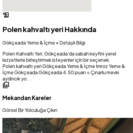
history_edu
Polen kahvaltı yeri Hakkında
Gökçeada Yeme & İçme • Detaylı Bilgi
Polen Kahvaltı Yeri, Gökçeada'da sabah keyfini yerel
lezzetlerle birleştirmek isteyenler için bir seçenek.
Polen kahvaltı yeri
Gökçeada Yeme & İçme
İmroz Yeme &
İçme
Gökçeada Gökçeada
4.50 puan
Çınarlu mevki
location_on
aydıncık yo...
photo_library
Mekandan Kareler
Görsel Bir Yolculuğa Çıkın