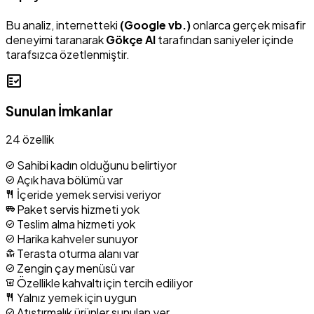
Bu analiz, internetteki
(Google vb.)
onlarca gerçek misafir
deneyimi taranarak
Gökçe AI
tarafından saniyeler içinde
tarafsızca özetlenmiştir.
fact_check
Sunulan İmkanlar
24 özellik
Sahibi kadın olduğunu belirtiyor
check_circle
Açık hava bölümü var
check_circle
İçeride yemek servisi veriyor
restaurant
Paket servis hizmeti yok
airport_shuttle
Teslim alma hizmeti yok
check_circle
Harika kahveler sunuyor
check_circle
Terasta oturma alanı var
deck
Zengin çay menüsü var
check_circle
Özellikle kahvaltı için tercih ediliyor
breakfast_dining
Yalnız yemek için uygun
restaurant
Atıştırmalık ürünler sunulan yer
check_circle