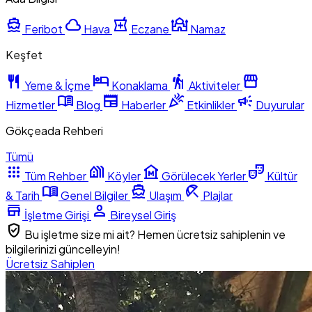
directions_boat
cloud
local_pharmacy
mosque
Feribot
Hava
Eczane
Namaz
Keşfet
restaurant
hotel
hiking
storefront
Yeme & İçme
Konaklama
Aktiviteler
menu_book
newspaper
celebration
campaign
Hizmetler
Blog
Haberler
Etkinlikler
Duyurular
Gökçeada Rehberi
Tümü
apps
holiday_village
museum
theater_comedy
Tüm Rehber
Köyler
Görülecek Yerler
Kültür
menu_book
directions_boat
beach_access
& Tarih
Genel Bilgiler
Ulaşım
Plajlar
store
person
İşletme Girişi
Bireysel Giriş
verified_user
Bu işletme size mi ait? Hemen ücretsiz sahiplenin ve
bilgilerinizi güncelleyin!
Ücretsiz Sahiplen