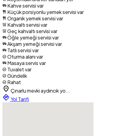
Kahve servisi var
airport_shuttle
Küçük porsiyonlu yemek servisi var
restaurant
Organik yemek servisi var
restaurant
Kahvaltı servisi var
breakfast_dining
Geç kahvaltı servisi var
breakfast_dining
Öğle yemeği servisi var
airport_shuttle
Akşam yemeği servisi var
airport_shuttle
Tatlı servisi var
airport_shuttle
Oturma alanı var
check_circle
Masaya servis var
airport_shuttle
Tuvalet var
check_circle
Gündelik
check_circle
Rahat
check_circle
location_on
Çınarlu mevki aydıncık yo...
directions
Yol Tarifi