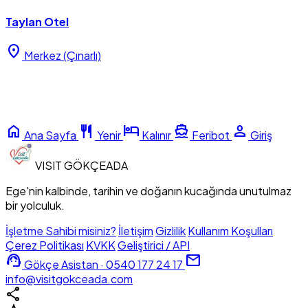
Taylan Otel
location_on
Merkez (Çınarlı)
home
restaurant
hotel
directions_boat
person
Ana Sayfa
Yenir
Kalınır
Feribot
Giriş
VISIT
GÖKÇEADA
Ege'nin kalbinde, tarihin ve doğanın kucağında unutulmaz
bir yolculuk.
İşletme Sahibi misiniz?
İletişim
Gizlilik
Kullanım Koşulları
Çerez Politikası
KVKK
Geliştirici / API
support_agent
mail
Gökçe Asistan · 0540 177 24 17
info@visitgokceada.com
share