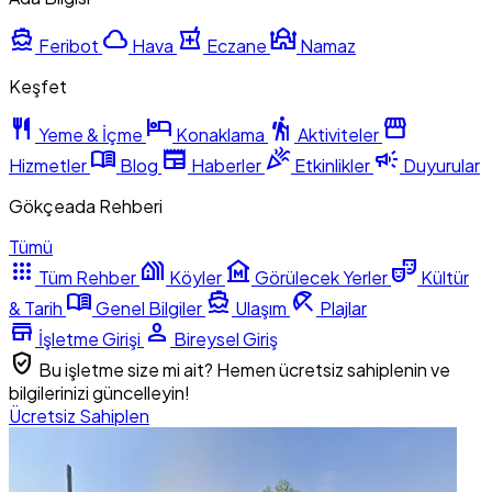
directions_boat
cloud
local_pharmacy
mosque
Feribot
Hava
Eczane
Namaz
Keşfet
restaurant
hotel
hiking
storefront
Yeme & İçme
Konaklama
Aktiviteler
menu_book
newspaper
celebration
campaign
Hizmetler
Blog
Haberler
Etkinlikler
Duyurular
Gökçeada Rehberi
Tümü
apps
holiday_village
museum
theater_comedy
Tüm Rehber
Köyler
Görülecek Yerler
Kültür
menu_book
directions_boat
beach_access
& Tarih
Genel Bilgiler
Ulaşım
Plajlar
store
person
İşletme Girişi
Bireysel Giriş
verified_user
Bu işletme size mi ait? Hemen ücretsiz sahiplenin ve
bilgilerinizi güncelleyin!
Ücretsiz Sahiplen