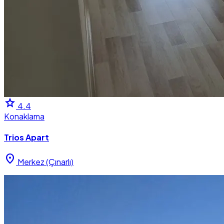
star
4.4
Konaklama
Trios Apart
location_on
Merkez (Çınarlı)