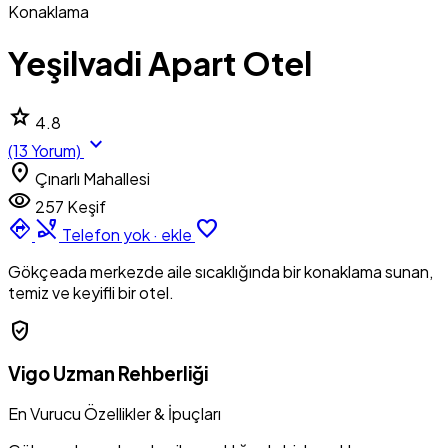
Konaklama
Yeşilvadi Apart Otel
star
4.8
expand_more
(13 Yorum)
location_on
Çınarlı Mahallesi
visibility
257 Keşif
directions
phone_disabled
favorite_border
Telefon yok · ekle
Gökçeada merkezde aile sıcaklığında bir konaklama sunan,
temiz ve keyifli bir otel.
verified_user
Vigo Uzman Rehberliği
En Vurucu Özellikler & İpuçları