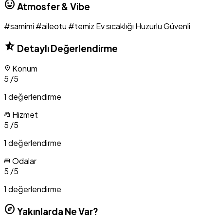
mood
Atmosfer & Vibe
#samimi
#aileotu
#temiz
Ev sıcaklığı
Huzurlu
Güvenli
star_half
Detaylı Değerlendirme
Konum
location_on
5
/5
1 değerlendirme
Hizmet
support_agent
5
/5
1 değerlendirme
Odalar
bed
5
/5
1 değerlendirme
explore
Yakınlarda Ne Var?