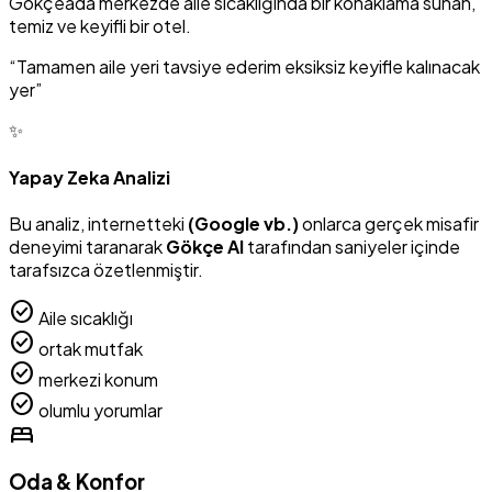
Gökçeada merkezde aile sıcaklığında bir konaklama sunan,
temiz ve keyifli bir otel.
“Tamamen aile yeri tavsiye ederim eksiksiz keyifle kalınacak
yer”
✨
Yapay Zeka Analizi
Bu analiz, internetteki
(Google vb.)
onlarca gerçek misafir
deneyimi taranarak
Gökçe AI
tarafından saniyeler içinde
tarafsızca özetlenmiştir.
check_circle
Aile sıcaklığı
check_circle
ortak mutfak
check_circle
merkezi konum
check_circle
olumlu yorumlar
bed
Oda & Konfor