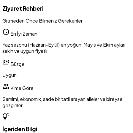
Ziyaret Rehberi
Gitmeden Önce Bilmeniz Gerekenler
schedule
En İyi Zaman
Yaz sezonu (Haziran-Eylül) en yoğun, Mayıs ve Ekim ayları
sakin ve uygun fiyatlı.
payments
Bütçe
Uygun
group
Kime Göre
Samimi, ekonomik, sade bir tatil arayan aileler ve bireysel
gezginler.
tips_and_updates
İçeriden Bilgi