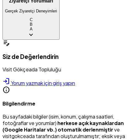
Ziyaretçi Yorumları
Gerçek Ziyaretçi Deneyimleri
C
B
A
expand_more
edit_note
Siz de Değerlendirin
Visit Gökçeada Topluluğu
login
Yorum yazmak için giriş yapın
info
Bilgilendirme
Bu sayfadaki bilgiler (isim, konum, çalışma saatleri,
fotoğraflar ve yorumlar)
herkese açık kaynaklardan
(Google Haritalar vb.) otomatik derlenmiştir
ve
visitgokceada tarafından oluşturulmamıştır; eksik veya