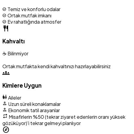
Temiz ve konforlu odalar
check_circle
Ortak mutfak imkanı
check_circle
Ev rahatlığında atmosfer
check_circle
restaurant
Kahvaltı
☕ Bilinmiyor
Ortak mutfakta kendi kahvaltınızı hazırlayabilirsiniz
groups
Kimlere Uygun
family_restroom
Aileler
person
Uzun süreli konaklamalar
person
Ekonomik tatil arayanlar
repeat
Misafirlerin
%50 (tekrar ziyaret edenlerin oranı yüksek
gözüküyor)
'i tekrar gelmeyi planlıyor
explore