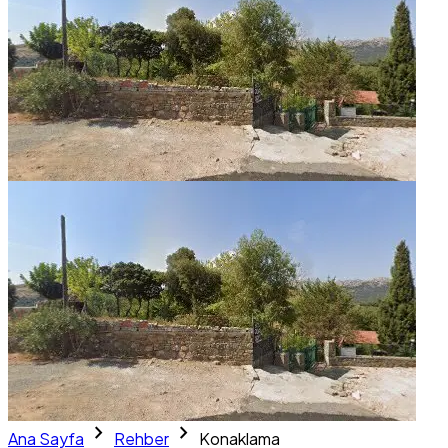
chevron_right
chevron_right
Ana Sayfa
Rehber
Konaklama