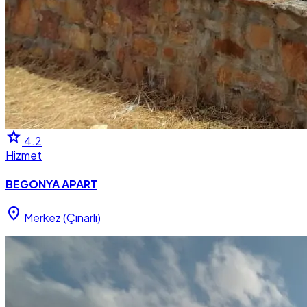
star
4.2
Hizmet
BEGONYA APART
location_on
Merkez (Çınarlı)