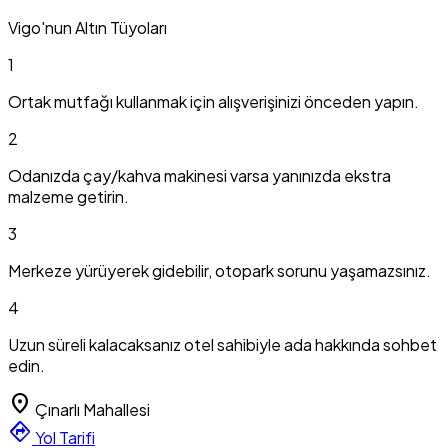
Vigo'nun Altın Tüyoları
1
Ortak mutfağı kullanmak için alışverişinizi önceden yapın.
2
Odanızda çay/kahva makinesi varsa yanınızda ekstra
malzeme getirin.
3
Merkeze yürüyerek gidebilir, otopark sorunu yaşamazsınız.
4
Uzun süreli kalacaksanız otel sahibiyle ada hakkında sohbet
edin.
location_on
Çınarlı Mahallesi
directions
Yol Tarifi