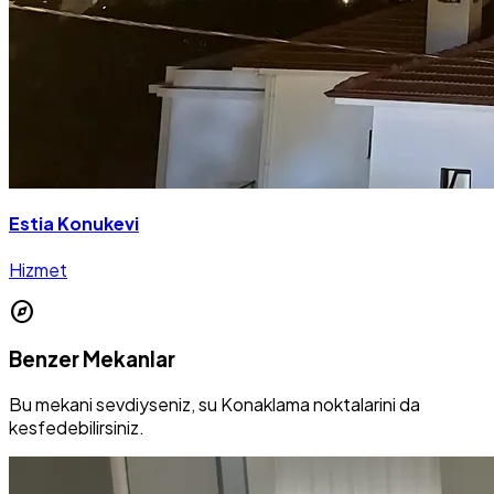
Estia Konukevi
Hizmet
explore
Benzer Mekanlar
Bu mekani sevdiyseniz, su Konaklama noktalarini da
kesfedebilirsiniz.