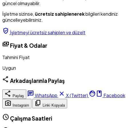
güncel olmayabilir.
İşletme sizinse,
ücretsiz sahiplenerek
bilgileri kendiniz
güncelleyebilirsiniz.
verified_user
İşletmeyi ücretsiz sahiplen ve düzelt
payments
Fiyat & Odalar
Tahmini Fiyat
Uygun
share
Arkadaşlarınla Paylaş
share
chat
close
facebook
WhatsApp
X (Twitter)
Facebook
Paylaş
photo_camera
content_copy
Instagram
Linki Kopyala
schedule
Çalışma Saatleri