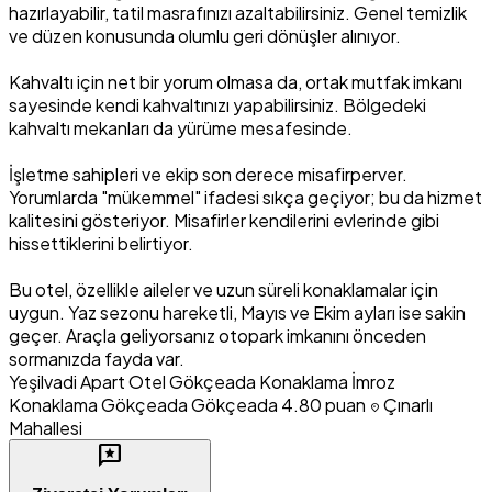
hazırlayabilir, tatil masrafınızı azaltabilirsiniz. Genel temizlik
ve düzen konusunda olumlu geri dönüşler alınıyor.
Kahvaltı için net bir yorum olmasa da, ortak mutfak imkanı
sayesinde kendi kahvaltınızı yapabilirsiniz. Bölgedeki
kahvaltı mekanları da yürüme mesafesinde.
İşletme sahipleri ve ekip son derece misafirperver.
Yorumlarda "mükemmel" ifadesi sıkça geçiyor; bu da hizmet
kalitesini gösteriyor. Misafirler kendilerini evlerinde gibi
hissettiklerini belirtiyor.
Bu otel, özellikle aileler ve uzun süreli konaklamalar için
uygun. Yaz sezonu hareketli, Mayıs ve Ekim ayları ise sakin
geçer. Araçla geliyorsanız otopark imkanını önceden
sormanızda fayda var.
Yeşilvadi Apart Otel
Gökçeada Konaklama
İmroz
Konaklama
Gökçeada Gökçeada
4.80 puan
Çınarlı
location_on
Mahallesi
reviews