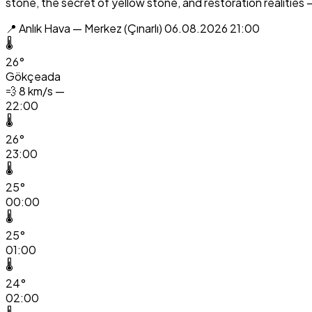
stone, the secret of yellow stone, and restoration realities 
📍 Anlık Hava — Merkez (Çınarlı)
06.08.2026 21:00
🌡️
26°
Gökçeada
💨
8 km/s —
22:00
🌡️
26°
23:00
🌡️
25°
00:00
🌡️
25°
01:00
🌡️
24°
02:00