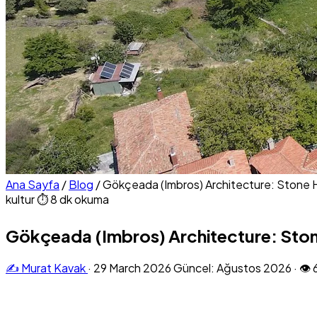
Ana Sayfa
/
Blog
/
Gökçeada (Imbros) Architecture: Stone 
kultur
⏱ 8 dk okuma
Gökçeada (Imbros) Architecture: Ston
✍️ Murat Kavak
·
29 March 2026
Güncel: Ağustos 2026
·
👁 