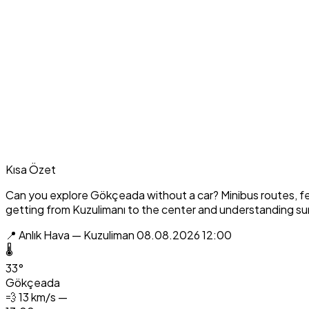
Kısa Özet
Can you explore Gökçeada without a car? Minibus routes, ferry 
getting from Kuzulimanı to the center and understanding su
📍 Anlık Hava — Kuzuliman
08.08.2026 12:00
🌡️
33°
Gökçeada
💨
13 km/s —