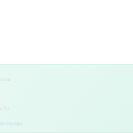
si var
n TL)
inlik Höyüğü)