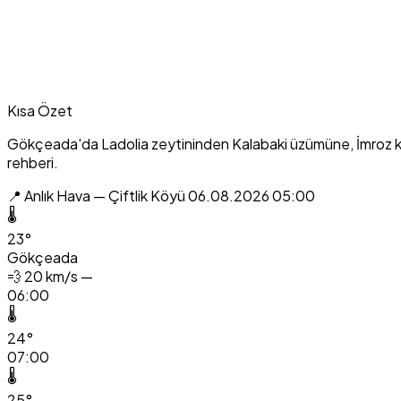
Kısa Özet
Gökçeada'da Ladolia zeytininden Kalabaki üzümüne, İmroz koyu
rehberi.
📍 Anlık Hava — Çiftlik Köyü
06.08.2026 05:00
🌡️
23°
Gökçeada
💨
20 km/s —
06:00
🌡️
24°
07:00
🌡️
25°