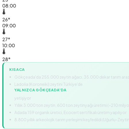
08:00
🌡️
26°
09:00
🌡️
27°
10:00
🌡️
28°
KISACA
Gökçeada'da 255.000 zeytin ağacı, 35.000 dekar tarım arazi
Ladolia (Koroneiki) zeytini Türkiye'de
YALNIZCA GÖKÇEADA'DA
yetişiyor
Yıllık 3.000 ton zeytin, 600 ton zeytinyağı üretimi (~210 milyo
Adada 159 organik üretici, Ecocert sertifikalı üretim yapılıyor
8.800 yıllık arkeolojik tarım yerleşimi keşfedildi (Uğurlu-Zeyt