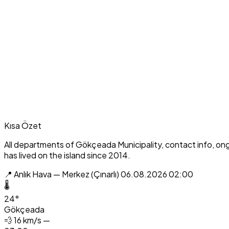
Kısa Özet
All departments of Gökçeada Municipality, contact info, on
has lived on the island since 2014.
📍 Anlık Hava — Merkez (Çınarlı)
06.08.2026 02:00
🌡️
24°
Gökçeada
💨
16 km/s —