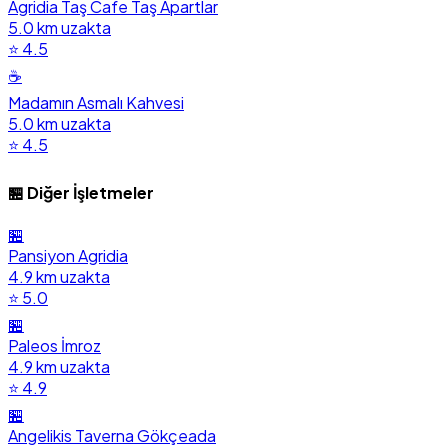
Agridia Taş Cafe Taş Apartlar
5.0 km uzakta
⭐ 4.5
☕
Madamın Asmalı Kahvesi
5.0 km uzakta
⭐ 4.5
🏪 Diğer İşletmeler
🏪
Pansiyon Agridia
4.9 km uzakta
⭐ 5.0
🏪
Paleos İmroz
4.9 km uzakta
⭐ 4.9
🏪
Angelikis Taverna Gökçeada