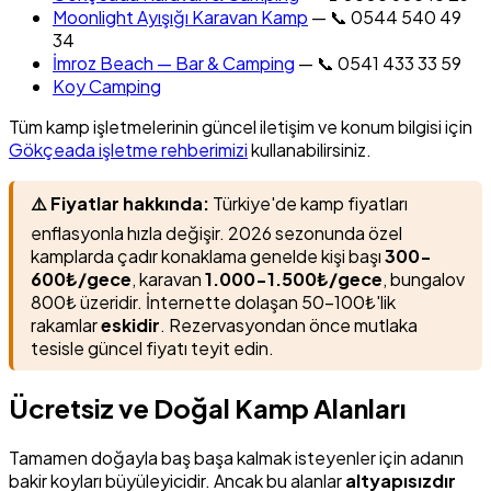
Moonlight Ayışığı Karavan Kamp
— 📞 0544 540 49
34
İmroz Beach — Bar & Camping
— 📞 0541 433 33 59
Koy Camping
Tüm kamp işletmelerinin güncel iletişim ve konum bilgisi için
Gökçeada işletme rehberimizi
kullanabilirsiniz.
⚠️ Fiyatlar hakkında:
Türkiye'de kamp fiyatları
enflasyonla hızla değişir. 2026 sezonunda özel
kamplarda çadır konaklama genelde kişi başı
300-
600₺/gece
, karavan
1.000-1.500₺/gece
, bungalov
800₺ üzeridir. İnternette dolaşan 50-100₺'lik
rakamlar
eskidir
. Rezervasyondan önce mutlaka
tesisle güncel fiyatı teyit edin.
Ücretsiz ve Doğal Kamp Alanları
Tamamen doğayla baş başa kalmak isteyenler için adanın
bakir koyları büyüleyicidir. Ancak bu alanlar
altyapısızdır