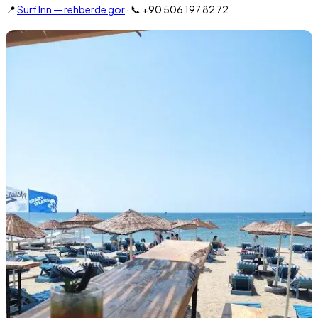
📍
Surf Inn — rehberde gör
· 📞 +90 506 197 82 72