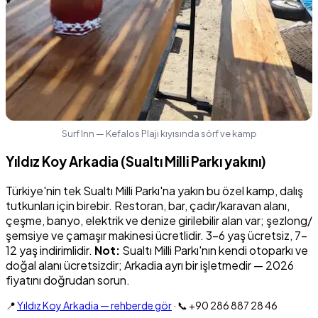
Surf Inn — Kefalos Plajı kıyısında sörf ve kamp
Yıldız Koy Arkadia (Sualtı Milli Parkı yakını)
Türkiye'nin tek Sualtı Milli Parkı'na yakın bu özel kamp, dalış
tutkunları için birebir. Restoran, bar, çadır/karavan alanı,
çeşme, banyo, elektrik ve denize girilebilir alan var; şezlong/
şemsiye ve çamaşır makinesi ücretlidir. 3-6 yaş ücretsiz, 7-
12 yaş indirimlidir.
Not:
Sualtı Milli Parkı'nın kendi otoparkı ve
doğal alanı ücretsizdir; Arkadia ayrı bir işletmedir — 2026
fiyatını doğrudan sorun.
📍
Yıldız Koy Arkadia — rehberde gör
· 📞 +90 286 887 28 46