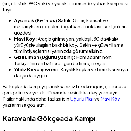
(su, elektrik, WC yok) ve yasak döneminde yaban kamp riski
taşır.
Aydıncık (Kefalos) Sahili:
Geniş kumsalı ve
rüzgârıyla en popüler doğal kamp noktası; sörfçülerin
gözdesi.
Mavi Koy:
Araçla girilmeyen, yaklaşık 30 dakikalık
yürüyüşle ulaşılan bakir bir koy. Sakin ve güvenli ama
tüm ihtiyaçlarınızı yanınızda götürmelisiniz.
Gizli Liman (Uğurlu yakını):
Hem adanın hem
Türkiye'nin en batı ucu; gün batımı için eşsiz.
Yıldız Koyu çevresi:
Kayalık koyları ve berrak suyuyla
dalışa da uygun.
Bu koylarda kamp yapacaksanız
iz bırakmayın
, çöpünüzü
geri getirin ve yasak dönemde kesinlikle ateş yakmayın.
Plajlar hakkında daha fazlası için
Uğurlu Plajı
ve
Mavi Köy
yazılarımıza göz atın.
Karavanla Gökçeada Kampı