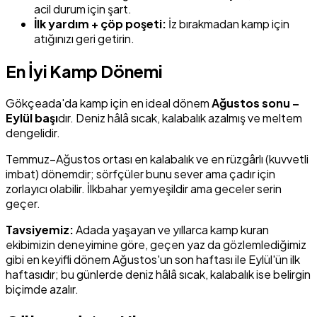
acil durum için şart.
İlk yardım + çöp poşeti:
İz bırakmadan kamp için
atığınızı geri getirin.
En İyi Kamp Dönemi
Gökçeada'da kamp için en ideal dönem
Ağustos sonu –
Eylül başı
dır. Deniz hâlâ sıcak, kalabalık azalmış ve meltem
dengelidir.
Temmuz–Ağustos ortası en kalabalık ve en rüzgârlı (kuvvetli
imbat) dönemdir; sörfçüler bunu sever ama çadır için
zorlayıcı olabilir. İlkbahar yemyeşildir ama geceler serin
geçer.
Tavsiyemiz:
Adada yaşayan ve yıllarca kamp kuran
ekibimizin deneyimine göre, geçen yaz da gözlemlediğimiz
gibi en keyifli dönem Ağustos'un son haftası ile Eylül'ün ilk
haftasıdır; bu günlerde deniz hâlâ sıcak, kalabalık ise belirgin
biçimde azalır.