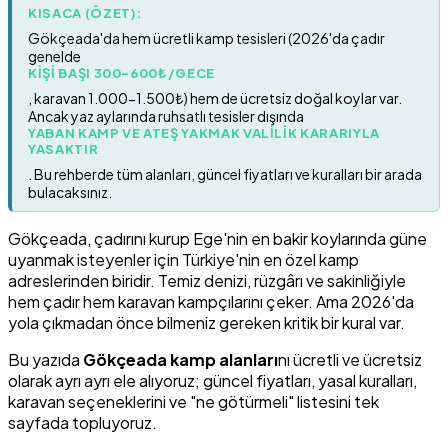
KISACA (ÖZET):
Gökçeada'da hem ücretli kamp tesisleri (2026'da çadır
genelde
KIŞI BAŞI 300-600₺/GECE
, karavan 1.000-1.500₺) hem de ücretsiz doğal koylar var.
Ancak yaz aylarında ruhsatlı tesisler dışında
YABAN KAMP VE ATEŞ YAKMAK VALILIK KARARIYLA
YASAKTIR
. Bu rehberde tüm alanları, güncel fiyatları ve kuralları bir arada
bulacaksınız.
Gökçeada, çadırını kurup Ege'nin en bakir koylarında güne
uyanmak isteyenler için Türkiye'nin en özel kamp
adreslerinden biridir. Temiz denizi, rüzgârı ve sakinliğiyle
hem çadır hem karavan kampçılarını çeker. Ama 2026'da
yola çıkmadan önce bilmeniz gereken kritik bir kural var.
Bu yazıda
Gökçeada kamp alanları
nı ücretli ve ücretsiz
olarak ayrı ayrı ele alıyoruz; güncel fiyatları, yasal kuralları,
karavan seçeneklerini ve "ne götürmeli" listesini tek
sayfada topluyoruz.