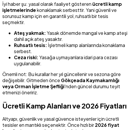
İyi haber şu: yasal olarak faaliyet gösteren
ücretli kamp
işletmelerinde
konaklamak serbesttir. Yani güvenli ve
sorunsuz kamp için en garantili yol, ruhsatlı bir tesis
seçmektir.
Ateş yakmak:
Yasak dönemde mangal ve kamp ateşi
dahil açık ateş yasaktır.
Ruhsatlı tesis:
İşletmeli kamp alanlarında konaklama
serbest.
Ceza riski:
Yasağa uymayanlara idari para cezası
uygulanabilir.
Önemli not: Bu kurallar her yıl güncellenir ve sezona göre
değişebilir. Gitmeden önce
Gökçeada Kaymakamlığı
veya Orman İşletme Şefliği
'nden güncel durumu teyit
etmenizi öneririz.
Ücretli Kamp Alanları ve 2026 Fiyatları
Altyapı, güvenlik ve yasal güvence isteyenler için ücretli
tesisler en mantıklı seçenektir. Önce hızlı bir
2026 fiyat