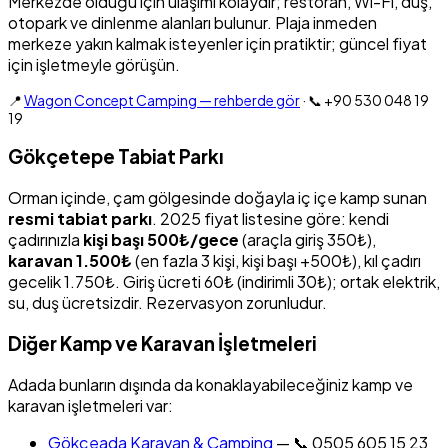
Merkezde olduğu için ulaşımı kolaydır; restoran, Wi-Fi, duş,
otopark ve dinlenme alanları bulunur. Plaja inmeden
merkeze yakın kalmak isteyenler için pratiktir; güncel fiyat
için işletmeyle görüşün.
📍
Wagon Concept Camping — rehberde gör
· 📞 +90 530 048 19
19
Gökçetepe Tabiat Parkı
Orman içinde, çam gölgesinde doğayla iç içe kamp sunan
resmi tabiat parkı
. 2025 fiyat listesine göre: kendi
çadırınızla
kişi başı 500₺/gece
(araçla giriş 350₺),
karavan 1.500₺
(en fazla 3 kişi, kişi başı +500₺), kıl çadırı
gecelik 1.750₺. Giriş ücreti 60₺ (indirimli 30₺); ortak elektrik,
su, duş ücretsizdir. Rezervasyon zorunludur.
Diğer Kamp ve Karavan İşletmeleri
Adada bunların dışında da konaklayabileceğiniz kamp ve
karavan işletmeleri var:
Gökçeada Karavan & Camping
— 📞 0505 605 15 23