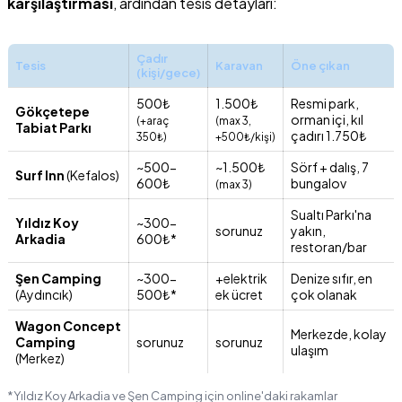
karşılaştırması
, ardından tesis detayları:
Çadır
Tesis
Karavan
Öne çıkan
(kişi/gece)
500₺
1.500₺
Resmi park,
Gökçetepe
orman içi, kıl
(+araç
(max 3,
Tabiat Parkı
çadırı 1.750₺
350₺)
+500₺/kişi)
~500-
~1.500₺
Sörf + dalış, 7
Surf Inn
(Kefalos)
600₺
bungalov
(max 3)
Sualtı Parkı'na
Yıldız Koy
~300-
sorunuz
yakın,
Arkadia
600₺*
restoran/bar
Şen Camping
~300-
+elektrik
Denize sıfır, en
(Aydıncık)
500₺*
ek ücret
çok olanak
Wagon Concept
Merkezde, kolay
Camping
sorunuz
sorunuz
ulaşım
(Merkez)
*Yıldız Koy Arkadia ve Şen Camping için online'daki rakamlar