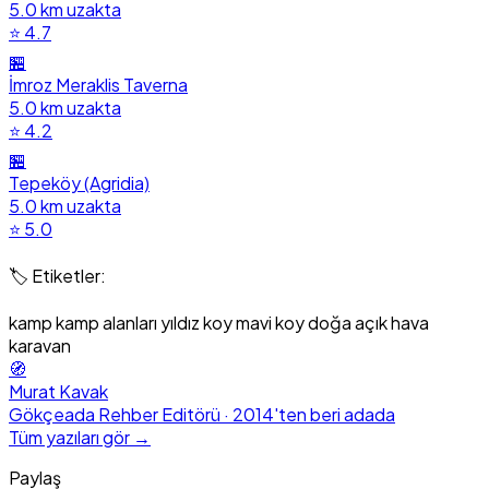
5.0 km uzakta
⭐ 4.7
🏪
İmroz Meraklis Taverna
5.0 km uzakta
⭐ 4.2
🏪
Tepeköy (Agridia)
5.0 km uzakta
⭐ 5.0
🏷️ Etiketler:
kamp
kamp alanları
yıldız koy
mavi koy
doğa
açık hava
karavan
🧭
Murat Kavak
Gökçeada Rehber Editörü · 2014'ten beri adada
Tüm yazıları gör →
Paylaş