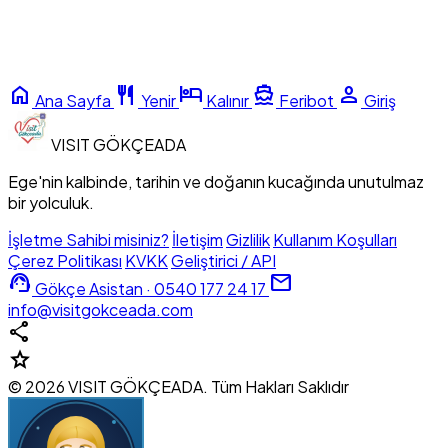
home
restaurant
hotel
directions_boat
person
Ana Sayfa
Yenir
Kalınır
Feribot
Giriş
VISIT
GÖKÇEADA
Ege'nin kalbinde, tarihin ve doğanın kucağında unutulmaz
bir yolculuk.
İşletme Sahibi misiniz?
İletişim
Gizlilik
Kullanım Koşulları
Çerez Politikası
KVKK
Geliştirici / API
support_agent
mail
Gökçe Asistan · 0540 177 24 17
info@visitgokceada.com
share
star
© 2026 VISIT GÖKÇEADA. Tüm Hakları Saklıdır