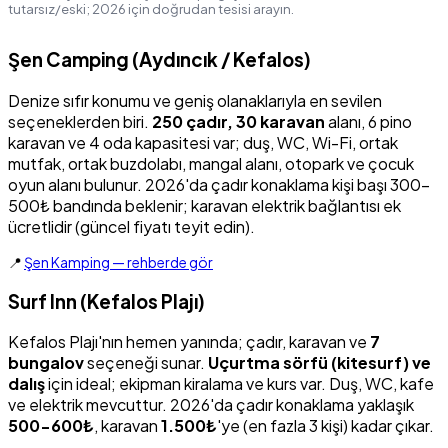
tutarsız/eski; 2026 için doğrudan tesisi arayın.
Şen Camping (Aydıncık / Kefalos)
Denize sıfır konumu ve geniş olanaklarıyla en sevilen
seçeneklerden biri.
250 çadır, 30 karavan
alanı, 6 pino
karavan ve 4 oda kapasitesi var; duş, WC, Wi-Fi, ortak
mutfak, ortak buzdolabı, mangal alanı, otopark ve çocuk
oyun alanı bulunur. 2026'da çadır konaklama kişi başı 300-
500₺ bandında beklenir; karavan elektrik bağlantısı ek
ücretlidir (güncel fiyatı teyit edin).
📍
Şen Kamping — rehberde gör
Surf Inn (Kefalos Plajı)
Kefalos Plajı'nın hemen yanında; çadır, karavan ve
7
bungalov
seçeneği sunar.
Uçurtma sörfü (kitesurf) ve
dalış
için ideal; ekipman kiralama ve kurs var. Duş, WC, kafe
ve elektrik mevcuttur. 2026'da çadır konaklama yaklaşık
500-600₺
, karavan
1.500₺
'ye (en fazla 3 kişi) kadar çıkar.