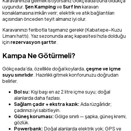
Karavanınızla gelmek istiyorsanız Gökçeada buna oldukça
uygundur.
Şen Kamping
ve
Surf Inn
karavan
konaklamasına imkân verir; elektrik ve atık bağlantıları
açısından önceden teyit almanız iyi olur.
Karavanınızı feribotla taşımanız gerekir (Kabatepe–Kuzu
Limanı hattı). Yaz sezonunda araç kapasitesi hızla dolduğu
için
rezervasyon şarttır
.
Kampa Ne Götürmeli?
Gökçeada'da, özellikle doğal koylarda,
çeşme ve içme
suyu sınırlıdır
. Hazırlıklı gitmek konforunuzu doğrudan
belirler.
Bol su:
Kişi başı en az 2 litre içme suyu; doğal
alanlarda daha fazlası.
Sağlam çadır + ekstra kazık:
Ada rüzgârlıdır;
çadırınızı iyi sabitleyin.
Güneş koruması:
Gölge sınırlı — şapka, güneş kremi,
gözlük.
Powerbank:
Doğal alanlarda elektrik yok; GPS ve