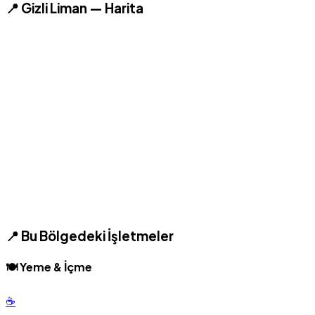
📍 Gizli Liman — Harita
📍 Bu Bölgedeki İşletmeler
🍽️ Yeme & İçme
☕